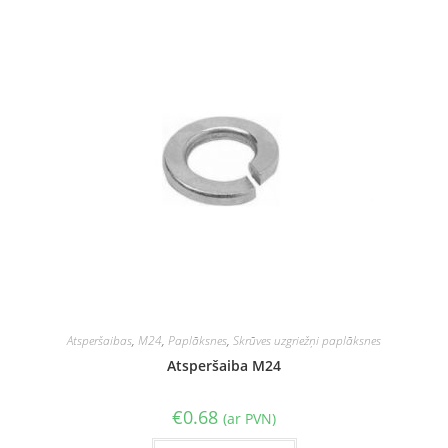
Atsperšaibas
,
M24
,
Paplāksnes
,
Skrūves uzgriežņi paplāksnes
Atsperšaiba M24
€
0.68
(ar PVN)