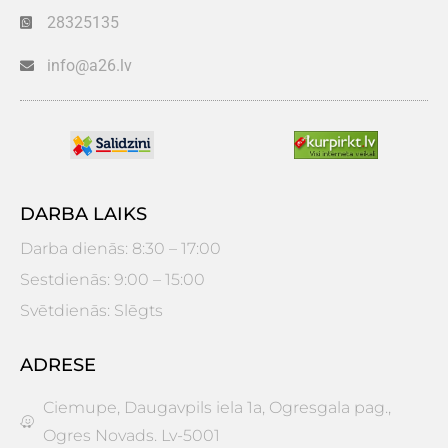
28325135
info@a26.lv
DARBA LAIKS
Darba dienās: 8:30 – 17:00
Sestdienās: 9:00 – 15:00
Svētdienās: Slēgts
ADRESE
Ciemupe, Daugavpils iela 1a, Ogresgala pag.,
Ogres Novads. Lv-5001