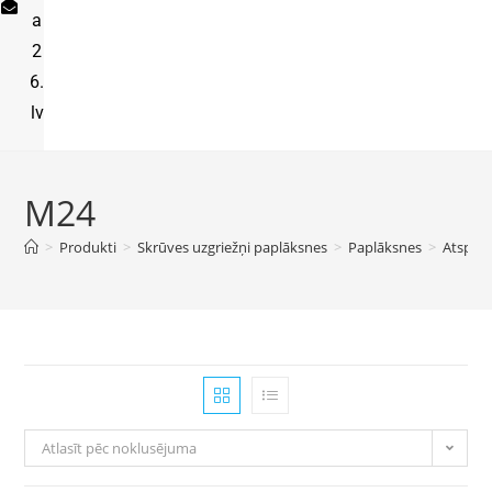
a
2
6.
lv
M24
>
Produkti
>
Skrūves uzgriežņi paplāksnes
>
Paplāksnes
>
Atsperš
Atlasīt pēc noklusējuma