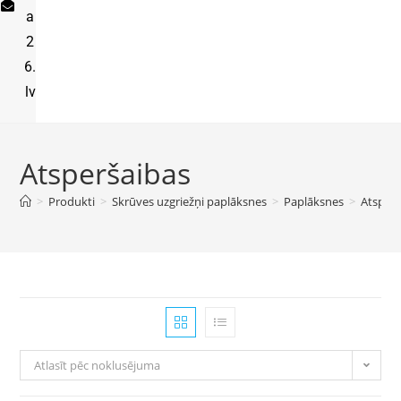
a
2
6.
lv
Atsperšaibas
>
Produkti
>
Skrūves uzgriežņi paplāksnes
>
Paplāksnes
>
Atsperš
Atlasīt pēc noklusējuma