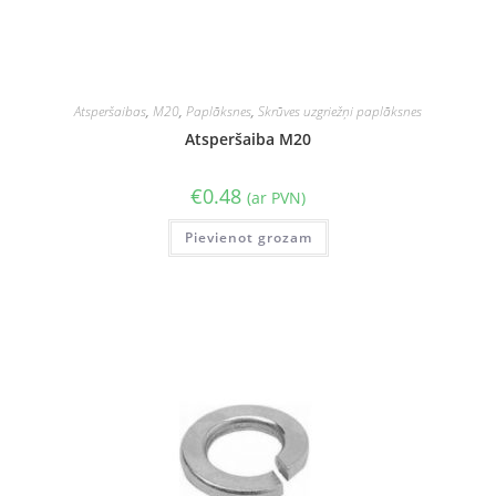
Atsperšaibas
,
M20
,
Paplāksnes
,
Skrūves uzgriežņi paplāksnes
Atsperšaiba M20
€
0.48
(ar PVN)
Pievienot grozam