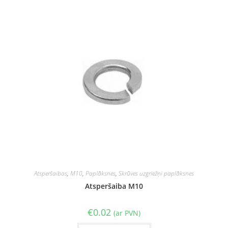
Atsperšaibas
,
M10
,
Paplāksnes
,
Skrūves uzgriežņi paplāksnes
Atsperšaiba M10
€
0.02
(ar PVN)