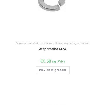
Atsperšaibas
,
M24
,
Paplāksnes
,
Skrūves uzgriežņi paplāksnes
Atsperšaiba M24
€
0.68
(ar PVN)
Pievienot grozam