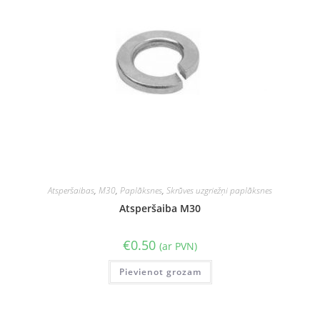
Atsperšaibas
,
M30
,
Paplāksnes
,
Skrūves uzgriežņi paplāksnes
Atsperšaiba M30
€
0.50
(ar PVN)
Pievienot grozam