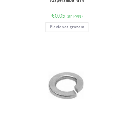
Atsperšaiba M14
€
0.05
(ar PVN)
Pievienot grozam