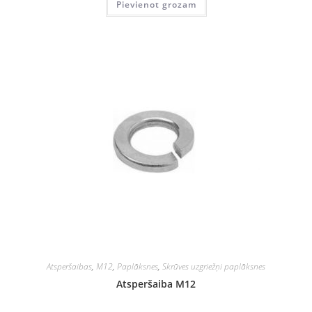
Pievienot grozam
Atsperšaibas
,
M12
,
Paplāksnes
,
Skrūves uzgriežņi paplāksnes
Atsperšaiba M12