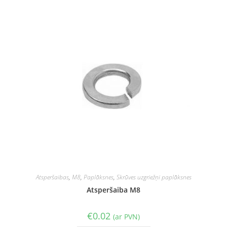
Atsperšaibas
,
M8
,
Paplāksnes
,
Skrūves uzgriežņi paplāksnes
Atsperšaiba M8
€
0.02
(ar PVN)