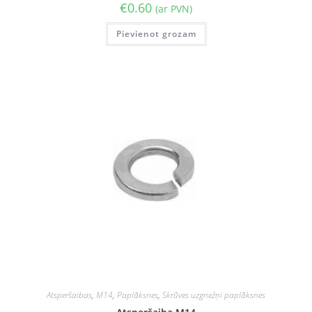
€
0.60
(ar PVN)
Pievienot grozam
Atsperšaibas
,
M14
,
Paplāksnes
,
Skrūves uzgriežņi paplāksnes