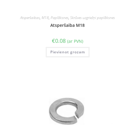
Atsperšaibas
,
M18
,
Paplāksnes
,
Skrūves uzgriežņi paplāksnes
Atsperšaiba M18
€
0.08
(ar PVN)
Pievienot grozam