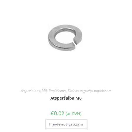
Atsperšaibas
,
M6
,
Paplāksnes
,
Skrūves uzgriežņi paplāksnes
Atsperšaiba M6
€
0.02
(ar PVN)
Pievienot grozam