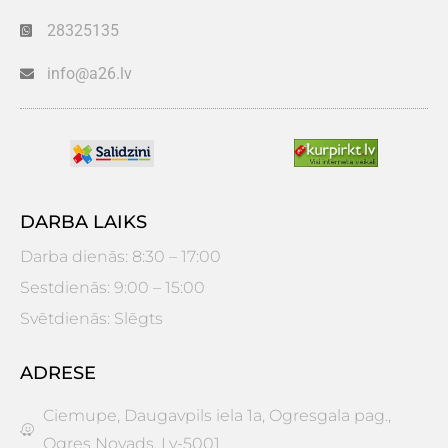
28325135
info@a26.lv
DARBA LAIKS
Darba dienās: 8:30 – 17:00
Sestdienās: 9:00 – 15:00
Svētdienās: Slēgts
ADRESE
Ciemupe, Daugavpils iela 1a, Ogresgala pag.,
Ogres Novads. Lv-5001