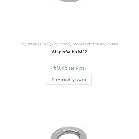
Atsperšaibas
,
M22
,
Paplāksnes
,
Skrūves uzgriežņi paplāksnes
Atsperšaiba M22
€
0.48
(ar PVN)
Pievienot grozam