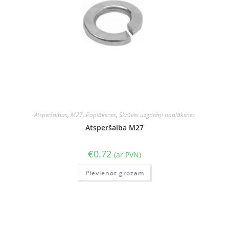
Atsperšaibas
,
M27
,
Paplāksnes
,
Skrūves uzgriežņi paplāksnes
Atsperšaiba M27
€
0.72
(ar PVN)
Pievienot grozam