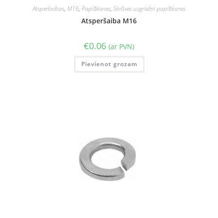
Atsperšaibas
,
M16
,
Paplāksnes
,
Skrūves uzgriežņi paplāksnes
Atsperšaiba M16
€
0.06
(ar PVN)
Pievienot grozam