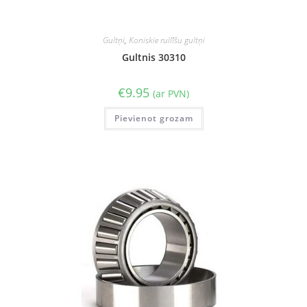
Gultņi
,
Koniskie rullīšu gultņi
Gultnis 30310
€
9.95
(ar PVN)
Pievienot grozam