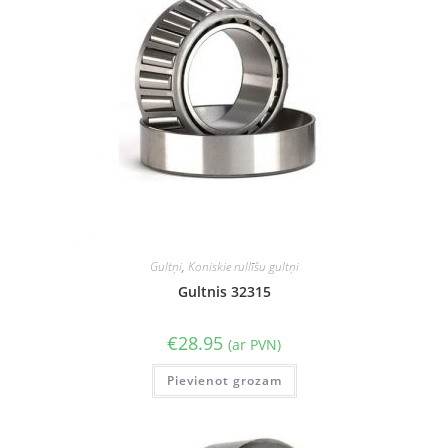
Gultņi
,
Koniskie rullīšu gultņi
Gultnis 32315
€
28.95
(ar PVN)
Pievienot grozam