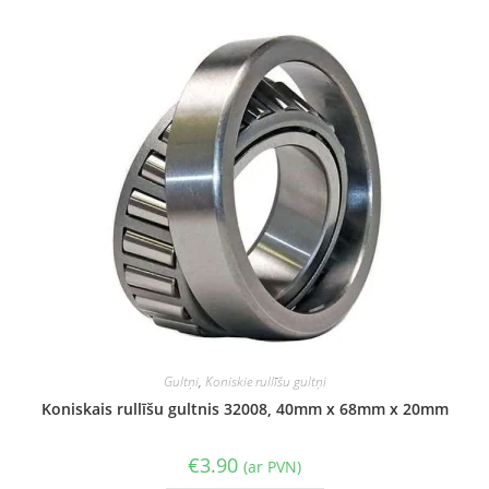
Gultņi
,
Koniskie rullīšu gultņi
Koniskais rullīšu gultnis 32008, 40mm x 68mm x 20mm
€
3.90
(ar PVN)