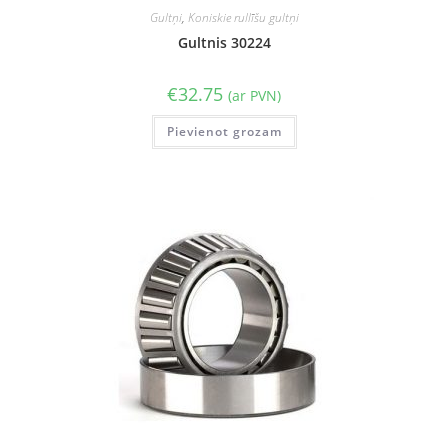
Gultņi
,
Koniskie rullīšu gultņi
Gultnis 30224
€
32.75
(ar PVN)
Pievienot grozam