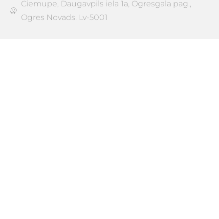
Ciemupe, Daugavpils iela 1a, Ogresgala pag.,
Ogres Novads. Lv-5001