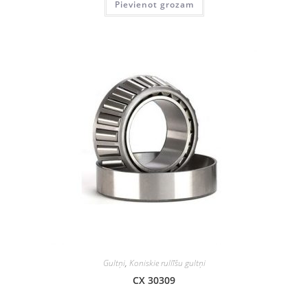
Pievienot grozam
Gultņi
,
Koniskie rullīšu gultņi
CX 30309