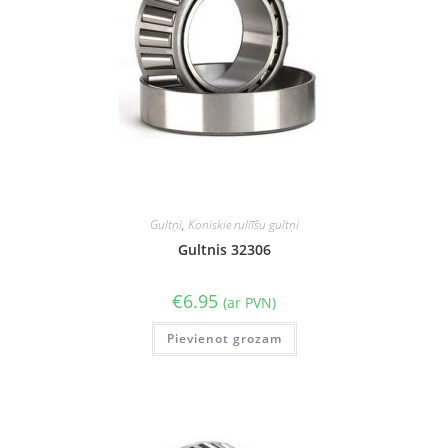
Gultņi
,
Koniskie rullīšu gultņi
Gultnis 32306
€
6.95
(ar PVN)
Pievienot grozam