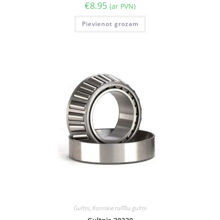
€
8.95
(ar PVN)
Pievienot grozam
Gultņi
,
Koniskie rullīšu gultņi