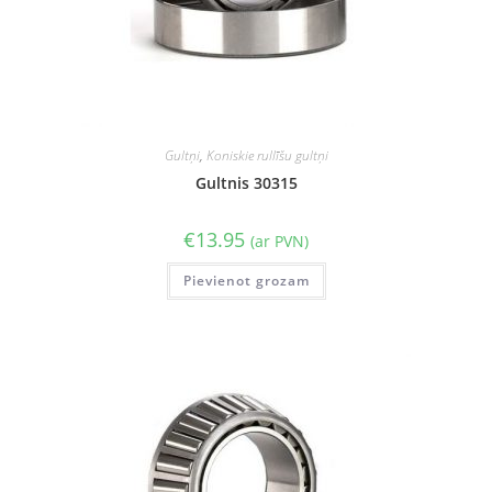
Gultņi
,
Koniskie rullīšu gultņi
Gultnis 30315
€
13.95
(ar PVN)
Pievienot grozam