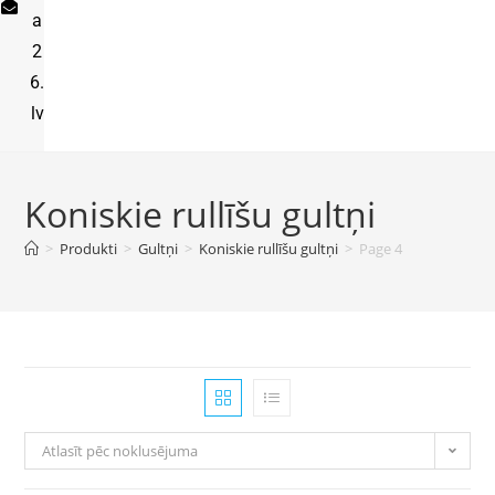
a
2
6.
lv
Koniskie rullīšu gultņi
>
Produkti
>
Gultņi
>
Koniskie rullīšu gultņi
>
Page 4
Atlasīt pēc noklusējuma