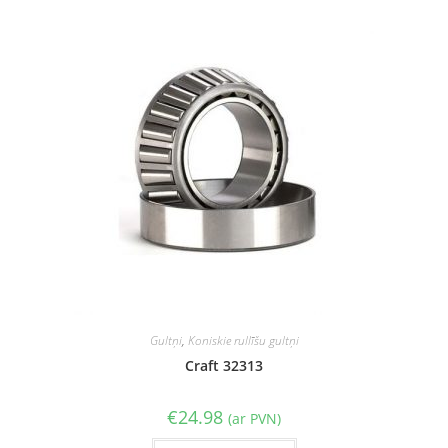
Gultņi
,
Koniskie rullīšu gultņi
Craft 32313
€
24.98
(ar PVN)