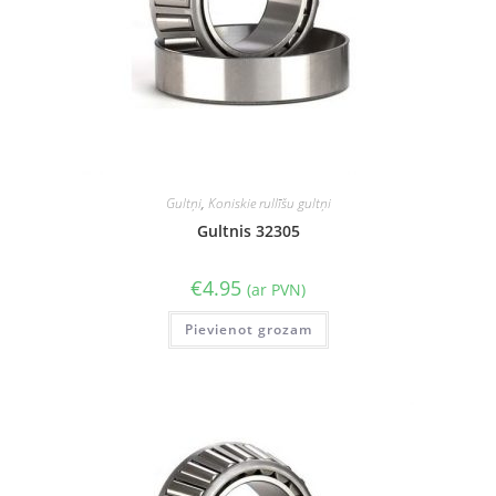
Gultņi
,
Koniskie rullīšu gultņi
Gultnis 32305
€
4.95
(ar PVN)
Pievienot grozam