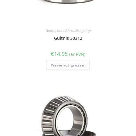
Gultņi
,
Koniskie rullīšu gultņi
Gultnis 30312
€
14.95
(ar PVN)
Pievienot grozam