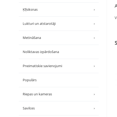
A
Ķīļsiksnas
›
V
Lukturi un atstarotāji
›
Metināšana
›
Noliktavas izpārdošana
Pneimatiskie savienojumi
›
Populārs
Riepas un kameras
›
Savilces
›