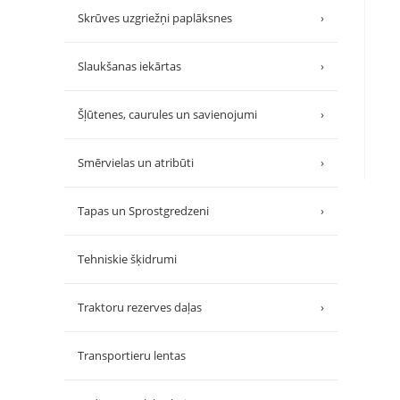
Skrūves uzgriežņi paplāksnes
›
Slaukšanas iekārtas
›
Šļūtenes, caurules un savienojumi
›
Smērvielas un atribūti
›
Tapas un Sprostgredzeni
›
Tehniskie šķidrumi
Traktoru rezerves daļas
›
Transportieru lentas