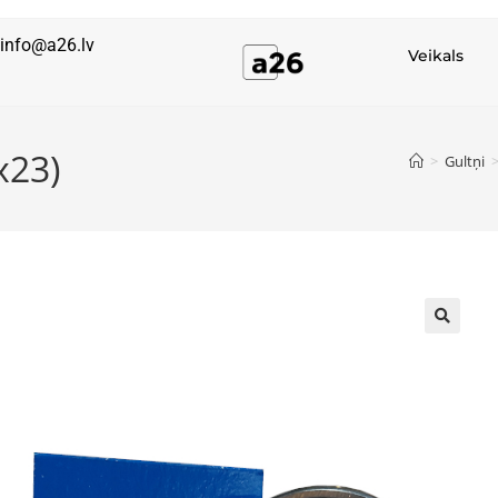
info@a26.lv
Veikals
x23)
>
Gultņi
🔍