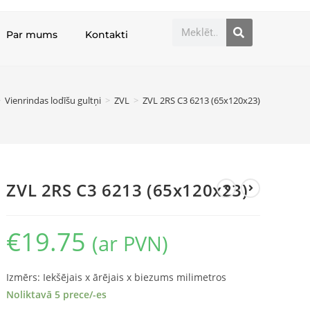
Par mums
Kontakti
>
Vienrindas lodīšu gultņi
>
ZVL
>
ZVL 2RS C3 6213 (65x120x23)
ZVL 2RS C3 6213 (65x120x23)
€
19.75
(ar PVN)
Izmērs: Iekšējais x ārējais x biezums milimetros
Noliktavā 5 prece/-es