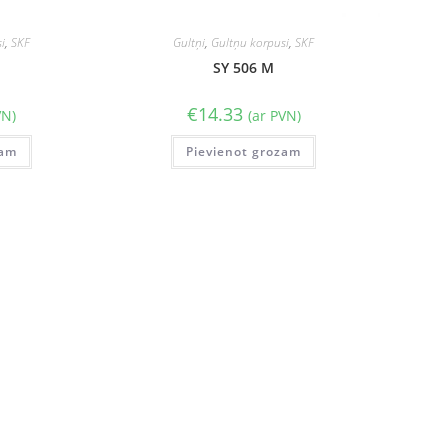
i
,
SKF
Gultņi
,
Gultņu korpusi
,
SKF
SY 506 M
€
14.33
VN)
(ar PVN)
zam
Pievienot grozam