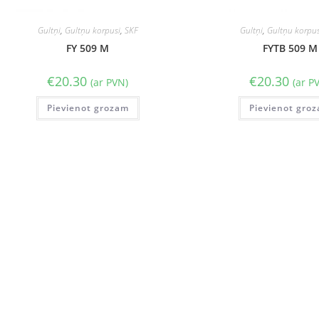
Gultņi
,
Gultņu korpusi
,
SKF
Gultņi
,
Gultņu korpus
FY 509 M
FYTB 509 M
€
20.30
€
20.30
(ar PVN)
(ar P
Pievienot grozam
Pievienot gro