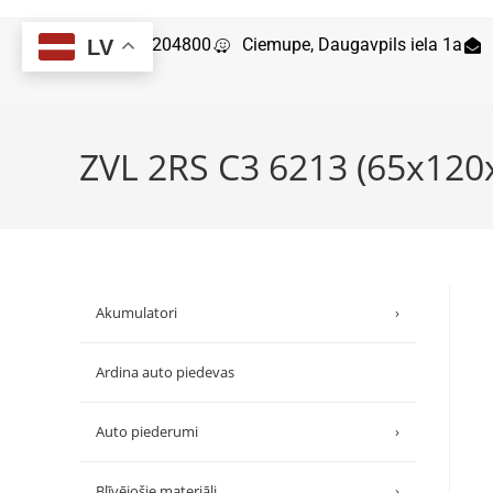
29204800
Ciemupe, Daugavpils iela 1a
LV
ZVL 2RS C3 6213 (65x120
Akumulatori
›
Ardina auto piedevas
Auto piederumi
›
Blīvējošie materiāli
›