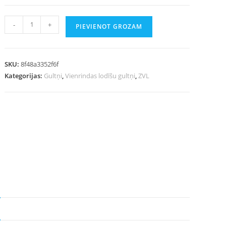
-
+
PIEVIENOT GROZAM
SKU:
8f48a3352f6f
Kategorijas:
Gultņi
,
Vienrindas lodīšu gultņi
,
ZVL