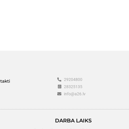
29204800
takti
28325135
info@a26.lv
DARBA LAIKS