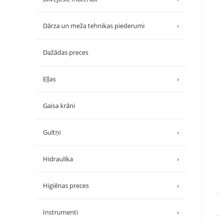
Dārza un meža tehnikas piederumi
›
Dažādas preces
Eļļas
›
Gaisa krāni
Gultņi
›
Hidraulika
›
Higiēnas preces
›
Instrumenti
›