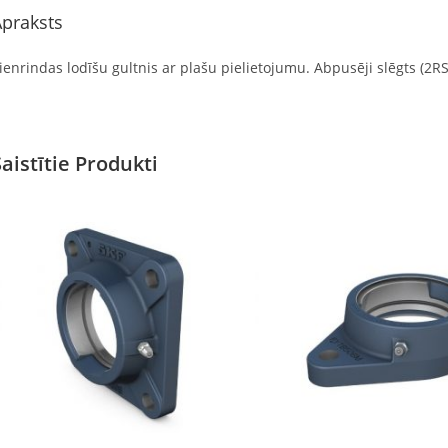
praksts
ienrindas lodīšu gultnis ar plašu pielietojumu. Abpusēji slēgts (2RS)
Saistītie Produkti