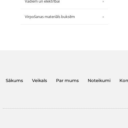
Vadiem un elektrībai
›
Virpošanas materiāls buksēm
›
Sākums
Veikals
Par mums
Noteikumi
Kon