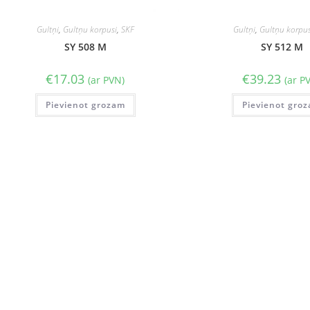
Gultņi
,
Gultņu korpusi
,
SKF
Gultņi
,
Gultņu korpus
SY 508 M
SY 512 M
€
17.03
€
39.23
(ar PVN)
(ar P
Pievienot grozam
Pievienot gro