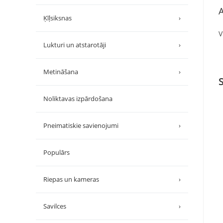
A
Ķīļsiksnas
›
V
Lukturi un atstarotāji
›
Metināšana
›
Noliktavas izpārdošana
Pneimatiskie savienojumi
›
Populārs
Riepas un kameras
›
Savilces
›