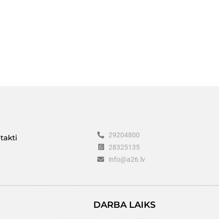
29204800
takti
28325135
info@a26.lv
DARBA LAIKS