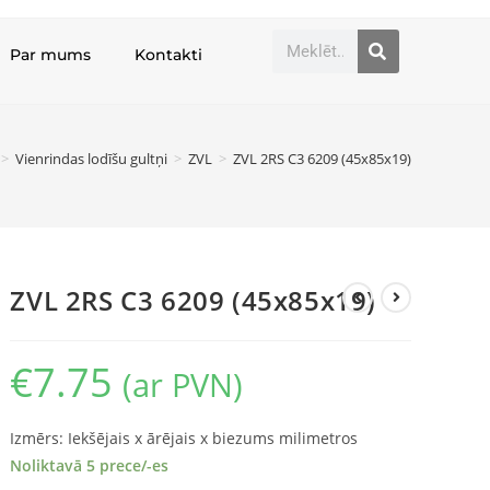
Par mums
Kontakti
>
Vienrindas lodīšu gultņi
>
ZVL
>
ZVL 2RS C3 6209 (45x85x19)
ZVL 2RS C3 6209 (45x85x19)
€
7.75
(ar PVN)
Izmērs: Iekšējais x ārējais x biezums milimetros
Noliktavā 5 prece/-es