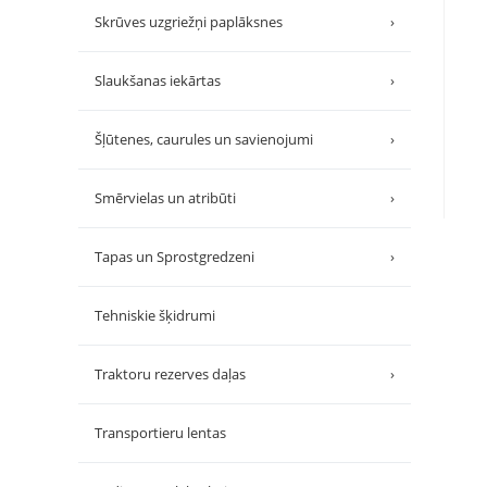
Skrūves uzgriežņi paplāksnes
›
Slaukšanas iekārtas
›
Šļūtenes, caurules un savienojumi
›
Smērvielas un atribūti
›
Tapas un Sprostgredzeni
›
Tehniskie šķidrumi
Traktoru rezerves daļas
›
Transportieru lentas