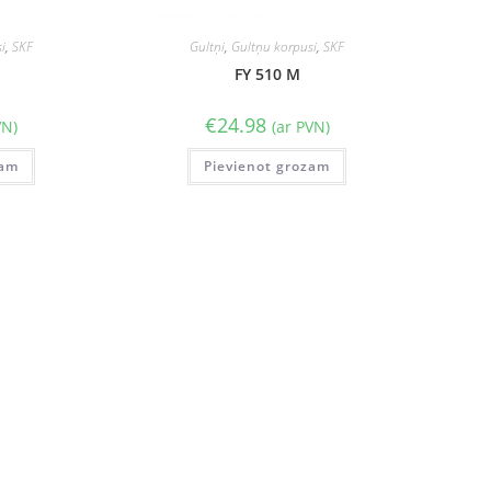
i
,
SKF
Gultņi
,
Gultņu korpusi
,
SKF
FY 510 M
€
24.98
VN)
(ar PVN)
zam
Pievienot grozam