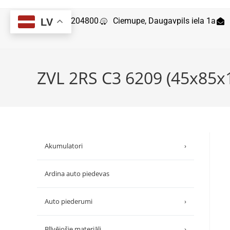
29204800
Ciemupe, Daugavpils iela 1a
LV
ZVL 2RS C3 6209 (45x85x
Akumulatori
›
Ardina auto piedevas
Auto piederumi
›
Blīvējošie materiāli
›