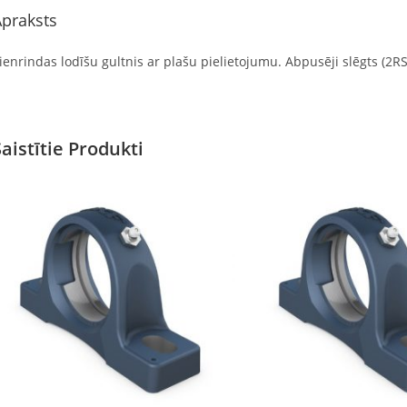
praksts
ienrindas lodīšu gultnis ar plašu pielietojumu. Abpusēji slēgts (2RS)
Saistītie Produkti