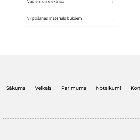
Vadiem un elektrībai
›
Virpošanas materiāls buksēm
›
Sākums
Veikals
Par mums
Noteikumi
Kon