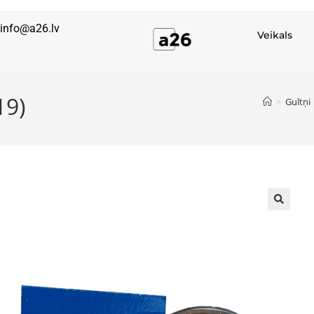
info@a26.lv
Veikals
19)
>
Gultņi
🔍