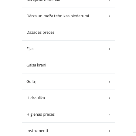
Dārza un meža tehnikas piederumi
›
Dažādas preces
Eļļas
›
Gaisa krāni
Gultņi
›
Hidraulika
›
Higiēnas preces
›
Instrumenti
›