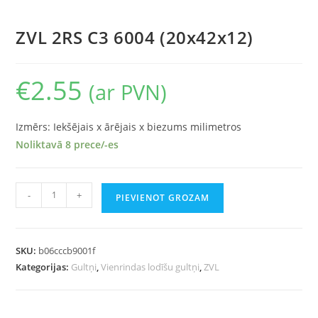
ZVL 2RS C3 6004 (20x42x12)
€
2.55
(ar PVN)
Izmērs: Iekšējais x ārējais x biezums milimetros
Noliktavā 8 prece/-es
-
+
PIEVIENOT GROZAM
SKU:
b06cccb9001f
Kategorijas:
Gultņi
,
Vienrindas lodīšu gultņi
,
ZVL