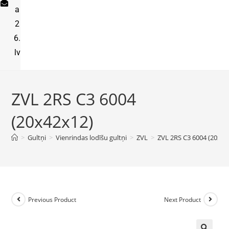
a
2
6.
lv
ZVL 2RS C3 6004
(20x42x12)
>
Gultņi
>
Vienrindas lodīšu gultņi
>
ZVL
>
ZVL 2RS C3 6004 (20x42
Previous Product
Next Product