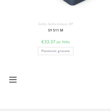
Gultņi
,
Gultņu korpusi
,
SKF
SY 511 M
€
33.37
(ar PVN)
Pievienot grozam