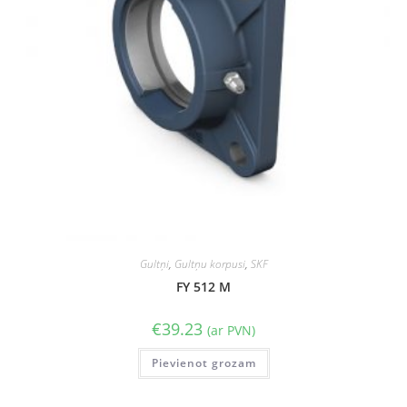
Gultņi
,
Gultņu korpusi
,
SKF
FY 512 M
€
39.23
(ar PVN)
Pievienot grozam