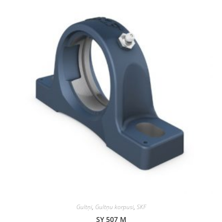
Gultņi
,
Gultņu korpusi
,
SKF
SY 507 M