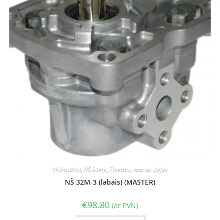
Hidrosūkņi
,
NŠ Sūkņi
,
Traktoru rezerves daļas
NŠ 32M-3 (labais) (MASTER)
€
98.80
(ar PVN)