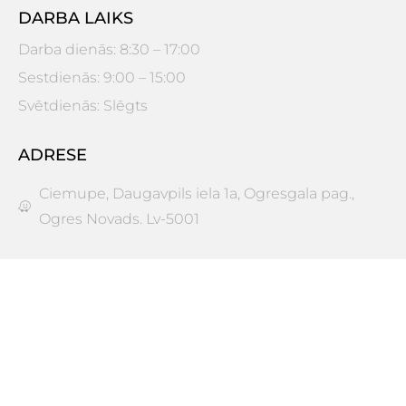
DARBA LAIKS
Darba dienās: 8:30 – 17:00
Sestdienās: 9:00 – 15:00
Svētdienās: Slēgts
ADRESE
Ciemupe, Daugavpils iela 1a, Ogresgala pag.,
Ogres Novads. Lv-5001