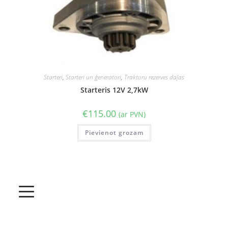
Starteri
,
Starteri un ģeneratori
,
Traktoru rezerves daļas
Starteris 12V 2,7kW
€
115.00
(ar PVN)
Pievienot grozam