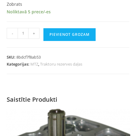
Zobrats
Noliktavā 5 prece/-es
-
+
PIEVIENOT GROZAM
SKU:
8bdcf7f8ab53
Kategorijas:
MTZ
,
Traktoru rezerves daļas
Saistītie Produkti