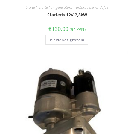
Starteri
,
Starteri un ģeneratori
,
Traktoru rezerves daļas
Starteris 12V 2,8kW
€
130.00
(ar PVN)
Pievienot grozam