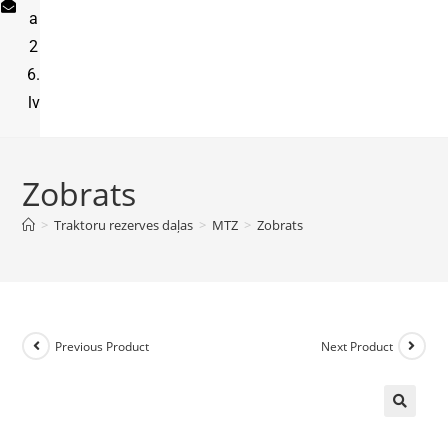
a
2
6.
lv
Zobrats
>
Traktoru rezerves daļas
>
MTZ
>
Zobrats
Previous Product
Next Product
🔍