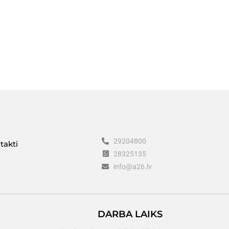
29204800
takti
28325135
info@a26.lv
DARBA LAIKS