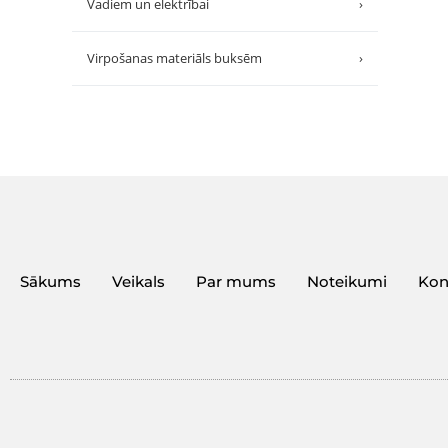
Vadiem un elektrībai
›
Virpošanas materiāls buksēm
›
Sākums
Veikals
Par mums
Noteikumi
Kon