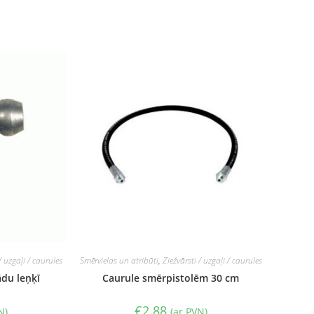
/ uzgaļi / caurules
Smērvielas un atribūti
,
Ziežvārsti / uzgaļi / caurules
ādu leņķī
Caurule smērpistolēm 30 cm
€
2.88
N)
(ar PVN)