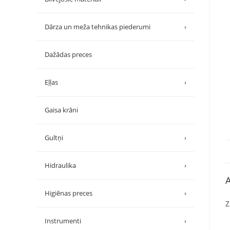
Dārza un meža tehnikas piederumi
›
Dažādas preces
Eļļas
›
Gaisa krāni
Gultņi
›
Hidraulika
›
A
Higiēnas preces
›
Z
Instrumenti
›