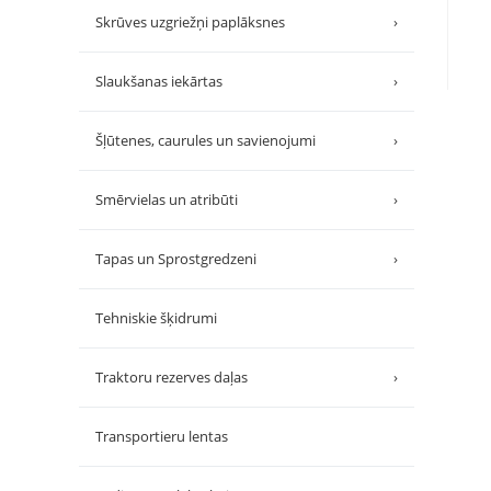
Skrūves uzgriežņi paplāksnes
›
Slaukšanas iekārtas
›
Šļūtenes, caurules un savienojumi
›
Smērvielas un atribūti
›
Tapas un Sprostgredzeni
›
Tehniskie šķidrumi
Traktoru rezerves daļas
›
Transportieru lentas