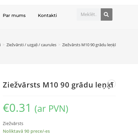
Par mums
Kontakti
i
>
Ziežvārsti / uzgaļi / caurules
>
Ziežvārsts M10 90 grādu leņķī
Ziežvārsts M10 90 grādu leņķī
€
0.31
(ar PVN)
Ziežvārsts
Noliktavā 90 prece/-es