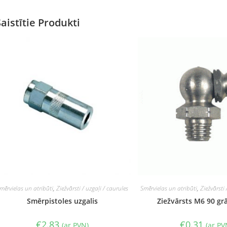
Saistītie Produkti
mērvielas un atribūti
,
Ziežvārsti / uzgaļi / caurules
Smērvielas un atribūti
,
Ziežvārsti 
Smērpistoles uzgalis
Ziežvārsts M6 90 gr
€
2.83
€
0.31
(ar PVN)
(ar PV