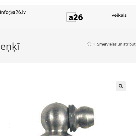
info@a26.lv
Veikals
leņķī
>
Smērvielas un atribūt
🔍