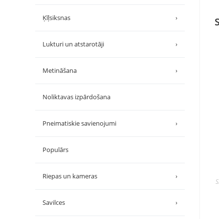
Ķīļsiksnas
›
Lukturi un atstarotāji
›
Metināšana
›
Noliktavas izpārdošana
Pneimatiskie savienojumi
›
Populārs
Riepas un kameras
›
S
Savilces
›