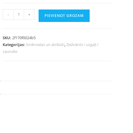
-
+
PIEVIENOT GROZAM
SKU:
2f170f0024b5
Kategorijas:
Smērvielas un atribūti
,
Ziežvārsti / uzgaļi /
caurules