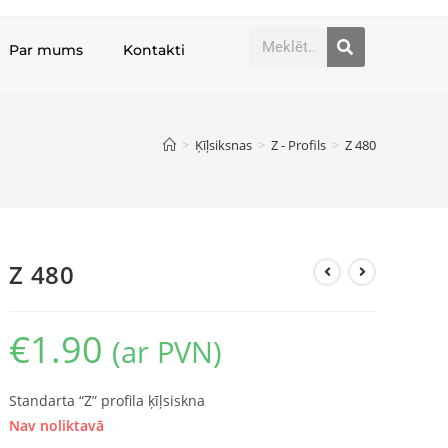
Par mums
Kontakti
>
Ķīļsiksnas
>
Z - Profils
>
Z 480
Z 480
€
1.90
(ar PVN)
Standarta “Z” profila ķīļsiskna
Nav noliktavā