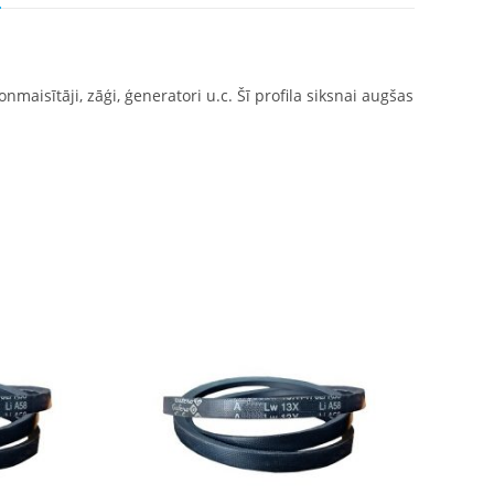
nmaisītāji, zāģi, ģeneratori u.c. Šī profila siksnai augšas