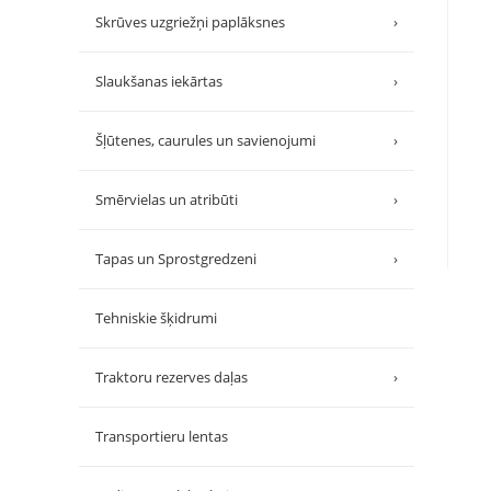
Skrūves uzgriežņi paplāksnes
›
Slaukšanas iekārtas
›
Šļūtenes, caurules un savienojumi
›
Smērvielas un atribūti
›
Tapas un Sprostgredzeni
›
Tehniskie šķidrumi
Traktoru rezerves daļas
›
Transportieru lentas