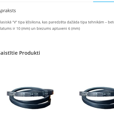
praksts
lasiskā “V” tipa ķīļsiksna, kas paredzēta dažāda tipa tehnikām – beto
latums ir 10 (mm) un biezums aptuveni 6 (mm)
Saistītie Produkti