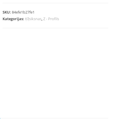
SKU:
84efe1b27fe1
Kategorijas:
Ķīļsiksnas
,
Z - Profils