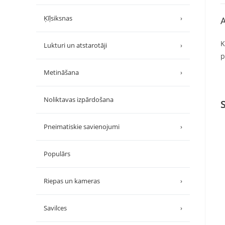
Ķīļsiksnas
›
A
K
Lukturi un atstarotāji
›
p
Metināšana
›
Noliktavas izpārdošana
Pneimatiskie savienojumi
›
Populārs
Riepas un kameras
›
Savilces
›