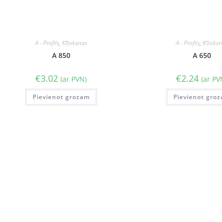
A - Profils
,
Ķīļsiksnas
A - Profils
,
Ķīļsiks
A 850
A 650
€
3.02
€
2.24
(ar PVN)
(ar PV
Pievienot grozam
Pievienot gro