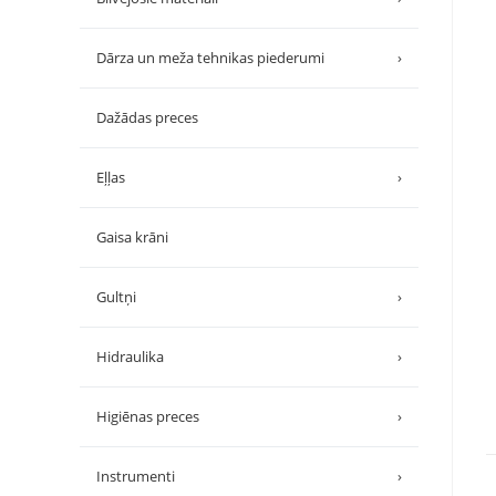
Dārza un meža tehnikas piederumi
›
Dažādas preces
Eļļas
›
Gaisa krāni
Gultņi
›
Hidraulika
›
Higiēnas preces
›
Instrumenti
›