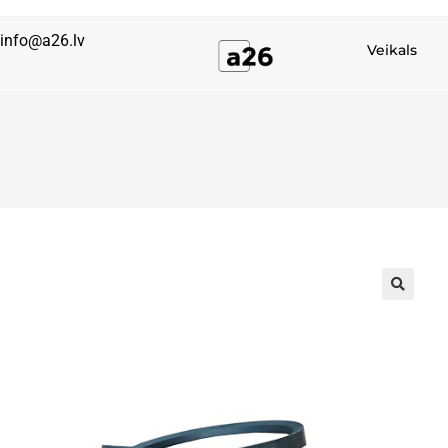
info@a26.lv
Veikals
🔍