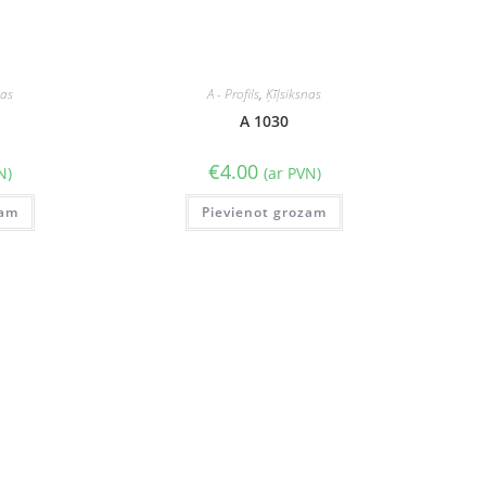
nas
A - Profils
,
Ķīļsiksnas
A 1030
€
4.00
N)
(ar PVN)
zam
Pievienot grozam