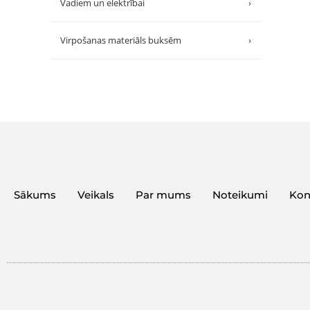
Vadiem un elektrībai
›
Virpošanas materiāls buksēm
›
Sākums
Veikals
Par mums
Noteikumi
Kon