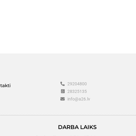
29204800
takti
28325135
info@a26.lv
DARBA LAIKS