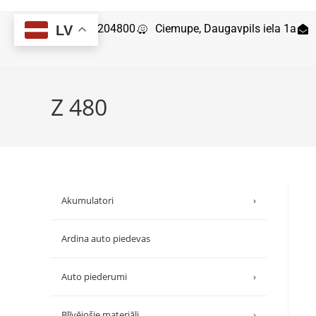
29204800
Ciemupe, Daugavpils iela 1a
LV
Z 480
Akumulatori
›
Ardina auto piedevas
Auto piederumi
›
Blīvējošie materiāli
›