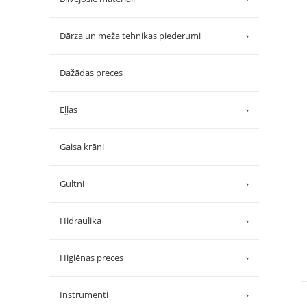
Dārza un meža tehnikas piederumi
›
Dažādas preces
Eļļas
›
Gaisa krāni
Gultņi
›
Hidraulika
›
Higiēnas preces
›
Instrumenti
›