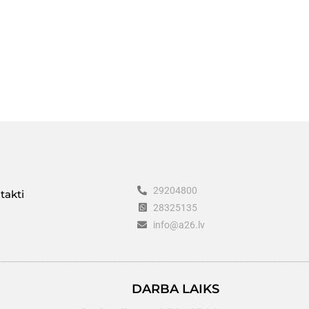
29204800
takti
28325135
info@a26.lv
DARBA LAIKS