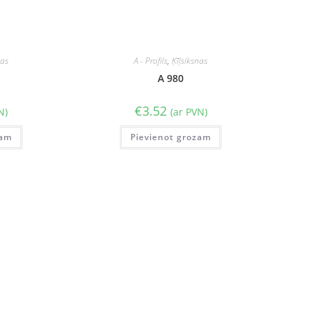
nas
A - Profils
,
Ķīļsiksnas
A 980
€
3.52
N)
(ar PVN)
zam
Pievienot grozam