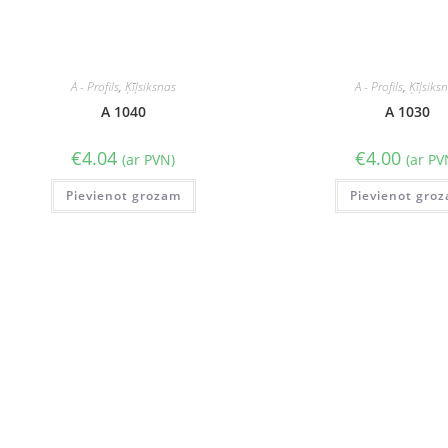
A - Profils
,
Ķīļsiksnas
A - Profils
,
Ķīļsiks
A 1040
A 1030
€
4.04
€
4.00
(ar PVN)
(ar PV
Pievienot grozam
Pievienot gro