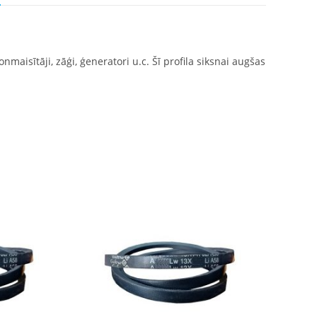
nmaisītāji, zāģi, ģeneratori u.c. Šī profila siksnai augšas