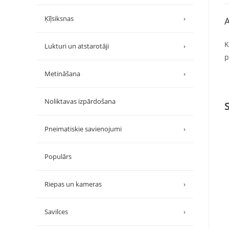
Ķīļsiksnas
›
A
K
Lukturi un atstarotāji
›
p
Metināšana
›
Noliktavas izpārdošana
Pneimatiskie savienojumi
›
Populārs
Riepas un kameras
›
Savilces
›