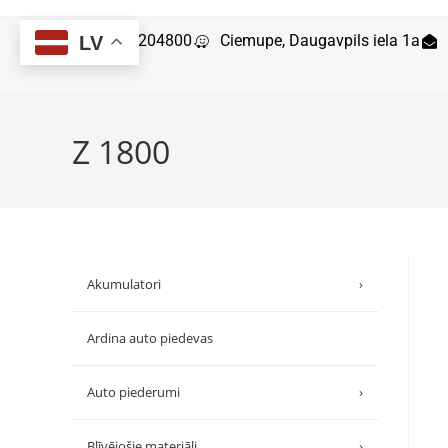
29204800
Ciemupe, Daugavpils iela 1a
LV
Z 1800
Akumulatori
›
Ardina auto piedevas
Auto piederumi
›
Blīvējošie materiāli
›