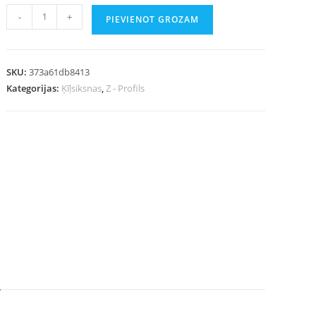
-
+
PIEVIENOT GROZAM
SKU:
373a61db8413
Kategorijas:
Ķīļsiksnas
,
Z - Profils