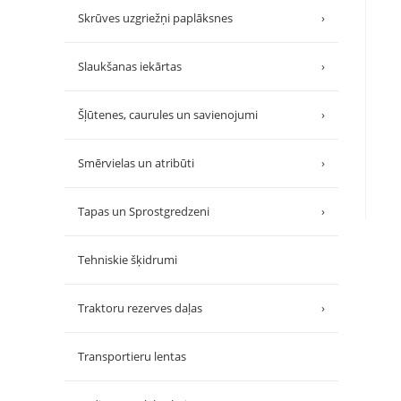
Skrūves uzgriežņi paplāksnes
›
Slaukšanas iekārtas
›
Šļūtenes, caurules un savienojumi
›
Smērvielas un atribūti
›
Tapas un Sprostgredzeni
›
Tehniskie šķidrumi
Traktoru rezerves daļas
›
Transportieru lentas