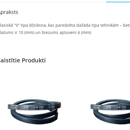
praksts
lasiskā “V” tipa ķīļsiksna, kas paredzēta dažāda tipa tehnikām – beto
latums ir 10 (mm) un biezums aptuveni 6 (mm)
Saistītie Produkti