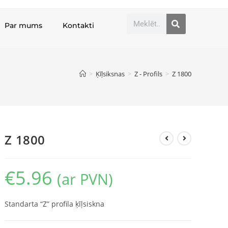
Par mums
Kontakti
>
Ķīļsiksnas
>
Z - Profils
>
Z 1800
Z 1800
€
5.96
(ar PVN)
Standarta “Z” profila ķīļsiskna