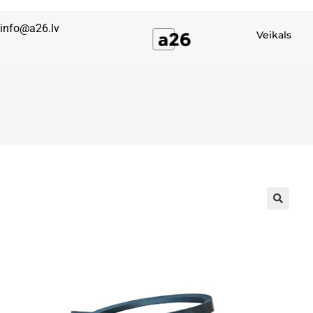
info@a26.lv
Veikals
🔍