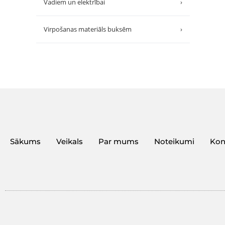
Vadiem un elektrībai
›
Virpošanas materiāls buksēm
›
Sākums
Veikals
Par mums
Noteikumi
Kon