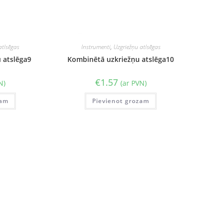
atlsēgas
Instrumenti
,
Uzgriežņu atlsēgas
 atslēga9
Kombinētā uzkriežņu atslēga10
€
1.57
N)
(ar PVN)
zam
Pievienot grozam