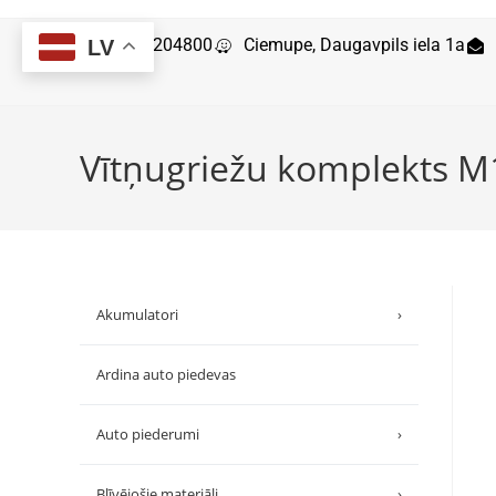
29204800
Ciemupe, Daugavpils iela 1a
LV
Vītņugriežu komplekts M
Akumulatori
›
Ardina auto piedevas
Auto piederumi
›
Blīvējošie materiāli
›