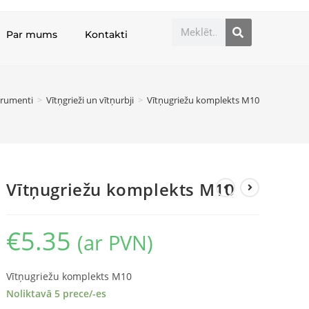
Par mums
Kontakti
trumenti
>
Vītņgrieži un vītņurbji
>
Vītņugriežu komplekts M10
Vītņugriežu komplekts M10
€
5.35
(ar PVN)
Vītņugriežu komplekts M10
Noliktavā 5 prece/-es