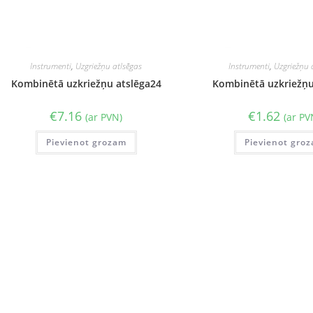
Instrumenti
,
Uzgriežņu atlsēgas
Instrumenti
,
Uzgriežņu 
Kombinētā uzkriežņu atslēga24
Kombinētā uzkriežņu
€
7.16
€
1.62
(ar PVN)
(ar PV
Pievienot grozam
Pievienot gro