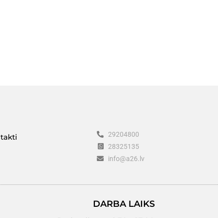
29204800
takti
28325135
info@a26.lv
DARBA LAIKS