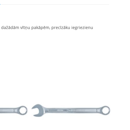
r dažādām vītņu pakāpēm, precīzāku iegriezienu