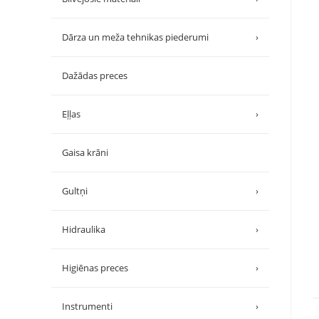
Dārza un meža tehnikas piederumi
›
Dažādas preces
Eļļas
›
Gaisa krāni
Gultņi
›
Hidraulika
›
Higiēnas preces
›
Instrumenti
›