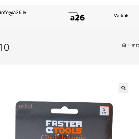
info@a26.lv
Veikals
10
>
Ins
🔍