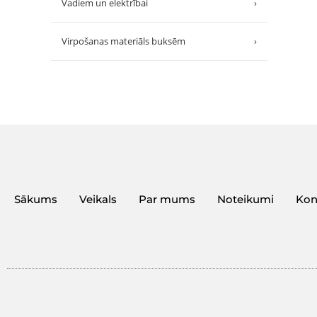
Vadiem un elektrībai
›
Virpošanas materiāls buksēm
›
Sākums
Veikals
Par mums
Noteikumi
Kon