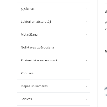
Ķīļsiksnas
›
A
Lukturi un atstarotāji
›
V
v
Metināšana
›
Noliktavas izpārdošana
Pneimatiskie savienojumi
›
Populārs
Riepas un kameras
›
Savilces
›