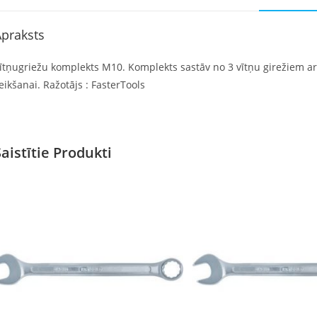
praksts
ītņugriežu komplekts M10. Komplekts sastāv no 3 vītņu girežiem a
eikšanai. Ražotājs : FasterTools
Saistītie Produkti