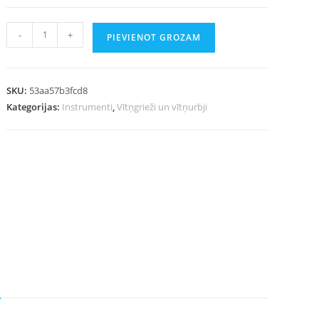
-
+
PIEVIENOT GROZAM
SKU:
53aa57b3fcd8
Kategorijas:
Instrumenti
,
Vītņgrieži un vītņurbji