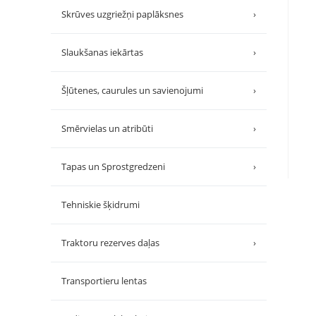
Skrūves uzgriežņi paplāksnes
›
Slaukšanas iekārtas
›
Šļūtenes, caurules un savienojumi
›
Smērvielas un atribūti
›
Tapas un Sprostgredzeni
›
Tehniskie šķidrumi
Traktoru rezerves daļas
›
Transportieru lentas