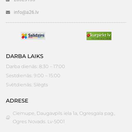
info@a26.lv
DARBA LAIKS
Darba dienās: 8:30 – 17:00
Sestdienās: 9:00 – 15:00
Svētdienās: Slēgts
ADRESE
Ciemupe, Daugavpils iela 1a, Ogresgala pag.,
Ogres Novads. Lv-5001