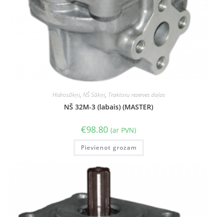
Hidrosūkņi
,
NŠ Sūkņi
,
Traktoru rezerves daļas
NŠ 32M-3 (labais) (MASTER)
€
98.80
(ar PVN)
Pievienot grozam