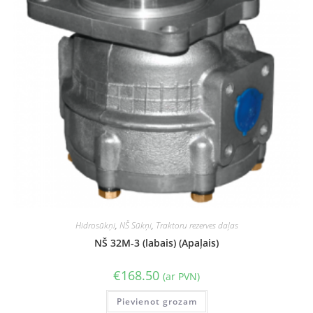
Hidrosūkņi
,
NŠ Sūkņi
,
Traktoru rezerves daļas
NŠ 32M-3 (labais) (Apaļais)
€
168.50
(ar PVN)
Pievienot grozam