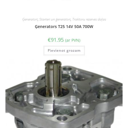
Ģeneratori
,
Starteri un ģeneratori
,
Traktoru rezerves daļas
Ģenerators T25 14V 50A 700W
€
91.95
(ar PVN)
Pievienot grozam