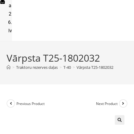
a
2
6.
lv
Vārpsta T25-1802032
>
Traktoru rezerves daļas
>
T-40
>
Vārpsta T25-1802032
Previous Product
Next Product
🔍