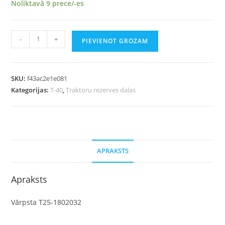
Noliktavā 9 prece/-es
-
+
PIEVIENOT GROZAM
SKU:
f43ac2e1e081
Kategorijas:
T-40
,
Traktoru rezerves daļas
APRAKSTS
Apraksts
Vārpsta T25-1802032