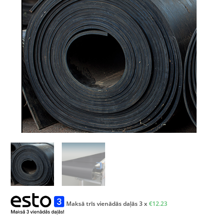
Maksā trīs vienādās daļās 3 x
€
12.23