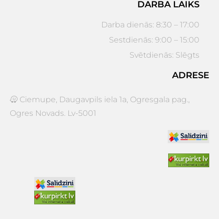
DARBA LAIKS
Darba dienās: 8:30 – 17:00
Sestdienās: 9:00 – 15:00
Svētdienās: Slēgts
ADRESE
Ciemupe, Daugavpils iela 1a, Ogresgala pag.,
Ogres Novads. Lv-5001