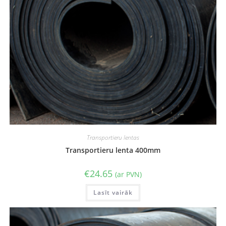
Transportieru lentas
Transportieru lenta 400mm
€
24.65
(ar PVN)
Lasīt vairāk