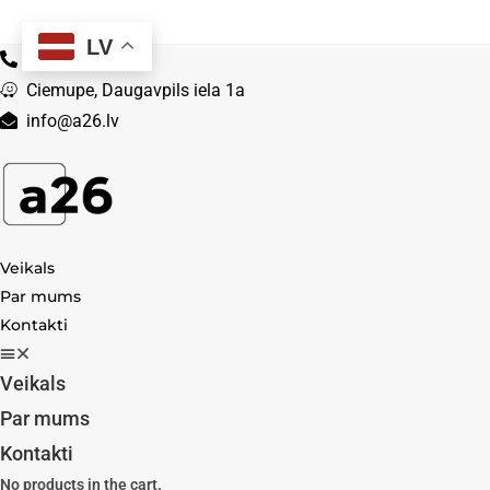
Skip
to
LV
29204800
content
Ciemupe, Daugavpils iela 1a
info@a26.lv
Veikals
Par mums
Kontakti
Veikals
Par mums
Kontakti
No products in the cart.