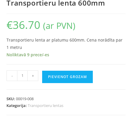
Transportieru lenta 600mm
€
36.70
(ar PVN)
Transportieru lenta ar platumu 600mm. Cena norādīta par
1 metru
Noliktavā 9 prece/-es
Transportieru
-
+
PIEVIENOT GROZAM
lenta
600mm
daudzums
SKU:
00019-008
Kategorija:
Transportieru lentas