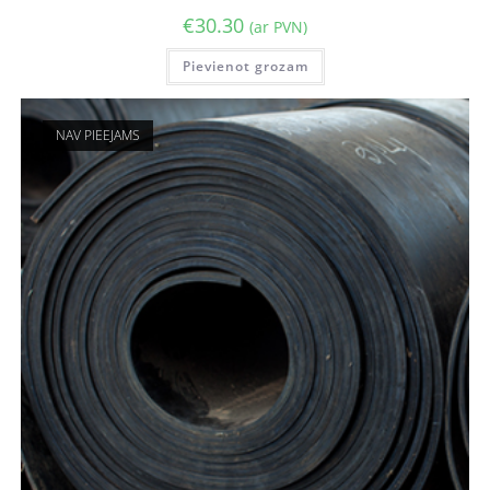
€
30.30
(ar PVN)
Pievienot grozam
NAV PIEEJAMS