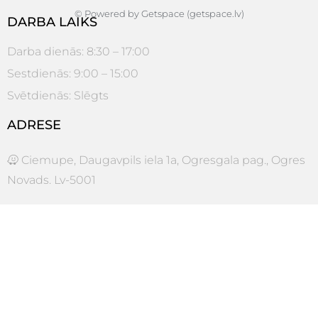
© Powered by Getspace (getspace.lv)
DARBA LAIKS
Darba dienās: 8:30 – 17:00
Sestdienās: 9:00 – 15:00
Svētdienās: Slēgts
ADRESE
Ciemupe, Daugavpils iela 1a, Ogresgala pag., Ogres
Novads. Lv-5001