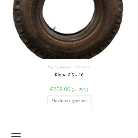
Riepas
,
Riepas un kameras
Riepa 6.5 – 16
€
208.00
(ar PVN)
Pievienot grozam