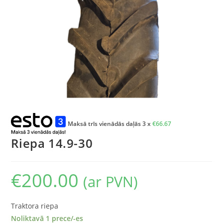
Maksā trīs vienādās daļās 3 x
€
66.67
Riepa 14.9-30
€
200.00
(ar PVN)
Traktora riepa
Noliktavā 1 prece/-es