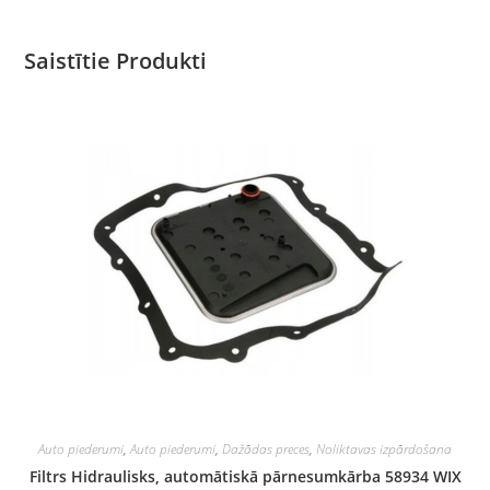
Saistītie Produkti
Auto piederumi
,
Auto piederumi
,
Dažādas preces
,
Noliktavas izpārdošana
Filtrs Hidraulisks, automātiskā pārnesumkārba 58934 WIX