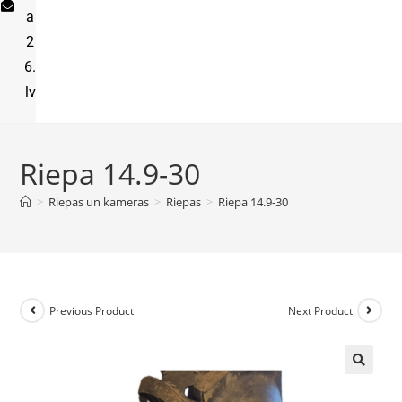
a
2
6.
lv
Riepa 14.9-30
>
Riepas un kameras
>
Riepas
>
Riepa 14.9-30
Previous Product
Next Product
🔍