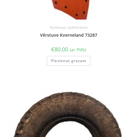
Noliktavas izpārdošana
Vērstuve Kverneland 73287
€
80.00
(ar PVN)
Pievienot grozam