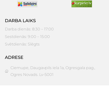
DARBA LAIKS
Darba dienās: 8:30 – 17:00
Sestdienās: 9:00 – 15:00
Svētdienās: Slēgts
ADRESE
Ciemupe, Daugavpils iela 1a, Ogresgala pag.,
Ogres Novads. Lv-5001