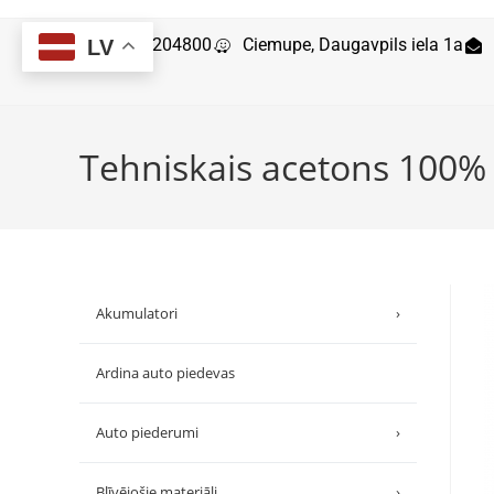
29204800
Ciemupe, Daugavpils iela 1a
LV
Tehniskais acetons 100%
Akumulatori
›
Ardina auto piedevas
Auto piederumi
›
Blīvējošie materiāli
›