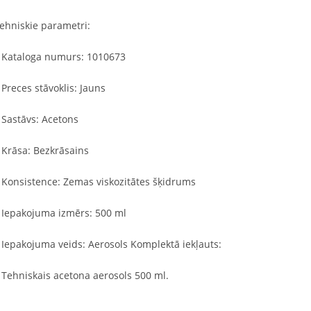
ehniskie parametri:
 Kataloga numurs: 1010673
 Preces stāvoklis: Jauns
 Sastāvs: Acetons
 Krāsa: Bezkrāsains
 Konsistence: Zemas viskozitātes šķidrums
 Iepakojuma izmērs: 500 ml
 Iepakojuma veids: Aerosols Komplektā iekļauts:
 Tehniskais acetona aerosols 500 ml.