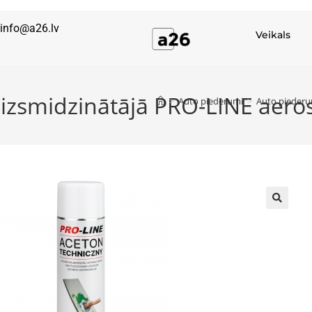
info@a26.lv
Veikals
 izsmidzinātājā PRO-LINE aero
>
Auto piederumi
>
Auto piederu
🔍