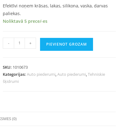
Efektīvi noņem krāsas, lakas, silikona, vaska, darvas
paliekas.
Noliktavā 5 prece/-es
-
+
PIEVIENOT GROZAM
SKU:
1010673
Kategorijas:
Auto piederumi
,
Auto piederumi
,
Tehniskie
šķidrumi
SMES (0)