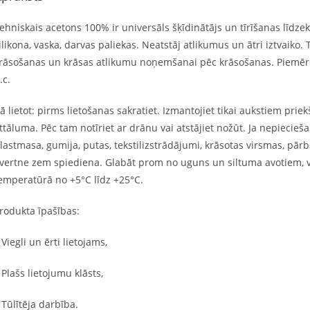
ehniskais acetons 100% ir universāls šķīdinātājs un tīrīšanas līdzek
ilikona, vaska, darvas paliekas. Neatstāj atlikumus un ātri iztvaiko
rāsošanas un krāsas atlikumu noņemšanai pēc krāsošanas. Piemērots
.c.
ā lietot: pirms lietošanas sakratiet. Izmantojiet tikai aukstiem pr
ttāluma. Pēc tam notīriet ar drānu vai atstājiet nožūt. Ja nepiecieša
lastmasa, gumija, putas, tekstilizstrādājumi, krāsotas virsmas, pār
vertne zem spiediena. Glabāt prom no uguns un siltuma avotiem, vert
emperatūrā no +5°C līdz +25°C.
rodukta īpašības:
 Viegli un ērti lietojams,
 Plašs lietojumu klāsts,
 Tūlītēja darbība.