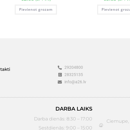
Pievienot grozam
Pievienot gro
29204800
takti
28325135
info@a26.lv
DARBA LAIKS
Darba dienās: 8:30 – 17:00
Ciemupe, D
Sestdienās: 9:00 – 15:00