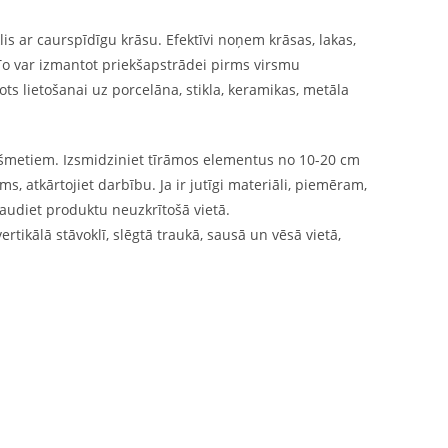
lis ar caurspīdīgu krāsu. Efektīvi noņem krāsas, lakas,
. To var izmantot priekšapstrādei pirms virsmu
 lietošanai uz porcelāna, stikla, keramikas, metāla
iekšmetiem. Izsmidziniet tīrāmos elementus no 10-20 cm
ms, atkārtojiet darbību. Ja ir jutīgi materiāli, piemēram,
baudiet produktu neuzkrītošā vietā.
ikālā stāvoklī, slēgtā traukā, sausā un vēsā vietā,