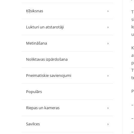
Ķīļsiksnas
›
T
s
k
Lukturi un atstarotāji
›
u
Metināšana
›
K
a
Noliktavas izpārdošana
p
T
Pneimatiskie savienojumi
›
t
P
Populārs
–
Riepas un kameras
›
–
Savilces
›
–