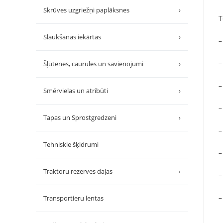
Skrūves uzgriežņi paplāksnes
›
T
Slaukšanas iekārtas
›
–
–
Šļūtenes, caurules un savienojumi
›
–
Smērvielas un atribūti
›
–
Tapas un Sprostgredzeni
›
–
Tehniskie šķidrumi
–
Traktoru rezerves daļas
›
–
–
Transportieru lentas