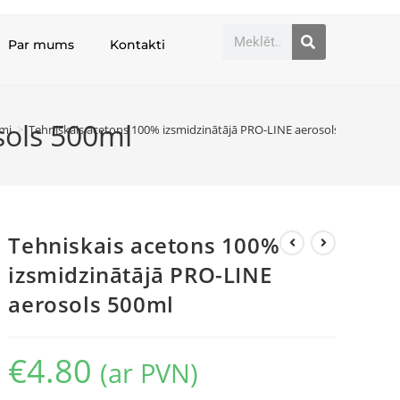
Par mums
Kontakti
sols 500ml
mi
>
Tehniskais acetons 100% izsmidzinātājā PRO-LINE aerosols 500ml
Tehniskais acetons 100%
izsmidzinātājā PRO-LINE
aerosols 500ml
€
4.80
(ar PVN)