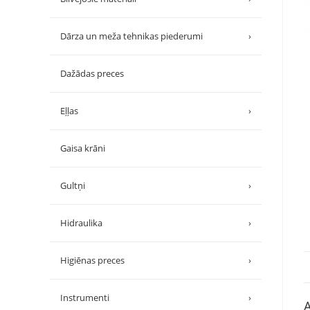
Dārza un meža tehnikas piederumi
›
Dažādas preces
Eļļas
›
Gaisa krāni
Gultņi
›
Hidraulika
›
Higiēnas preces
›
Instrumenti
›
A