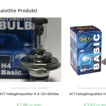
Saistītie Produkti
Auto piederumi
,
Auto spuldzes
Auto piederumi
,
Auto s
SCT Halogēnspuldze H-4 12V-60/55w
SCT Halogēnspuldze H
€
2.88
€
3.83
(ar PVN)
(ar PV