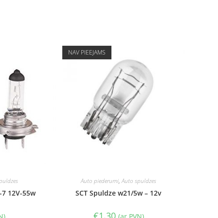
NAV PIEEJAMS
puldzes
Auto piederumi
,
Auto spuldzes
-7 12V-55w
SCT Spuldze w21/5w – 12v
€
1.30
N)
(ar PVN)