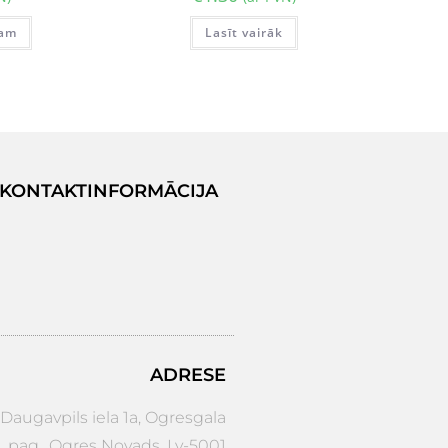
zam
Lasīt vairāk
KONTAKTINFORMĀCIJA
ADRESE
augavpils iela 1a, Ogresgala
pag., Ogres Novads. Lv-5001