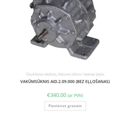
Slaukšanas iekārtas
,
Vakuma sūknis / rezerves daļas
VAKŪMSŪKNIS AID.2.09.000 (BEZ EĻĻOŠANAS)
€
340.00
(ar PVN)
Pievienot grozam