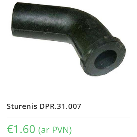
Stūrenis DPR.31.007
€
1.60
(ar PVN)