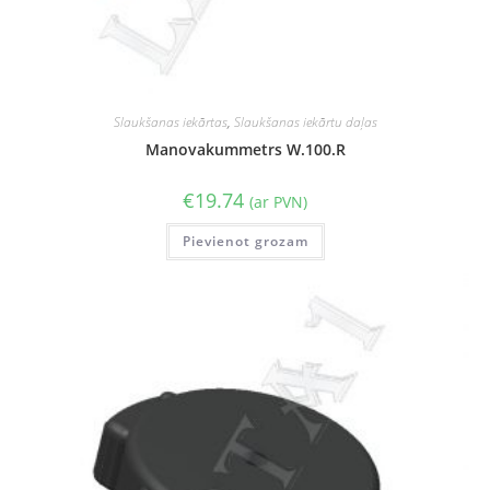
Slaukšanas iekārtas
,
Slaukšanas iekārtu daļas
Manovakummetrs W.100.R
€
19.74
(ar PVN)
Pievienot grozam