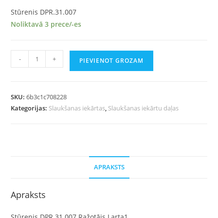
Stūrenis DPR.31.007
Noliktavā 3 prece/-es
-
+
PIEVIENOT GROZAM
SKU:
6b3c1c708228
Kategorijas:
Slaukšanas iekārtas
,
Slaukšanas iekārtu daļas
APRAKSTS
Apraksts
Stūrenis DPR.31.007 Ražotājs Larta1