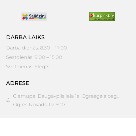
DARBA LAIKS
Darba dienās: 8:30 – 17:00
Sestdienās: 9:00 – 15:00
Svētdienās: Slēgts
ADRESE
Ciemupe, Daugavpils iela 1a, Ogresgala pag.,
Ogres Novads. Lv-5001