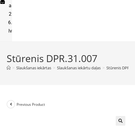
a
2
6.
lv
Stūrenis DPR.31.007
>
Slaukšanas iekārtas
>
Slaukšanas iekārtu daļas
>
Stūrenis DPR.31
Previous Product
🔍