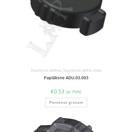
Slaukšanas iekārtas
,
Slaukšanas iekārtu daļas
Paplāksne ADU.03.003
€
0.53
(ar PVN)
Pievienot grozam