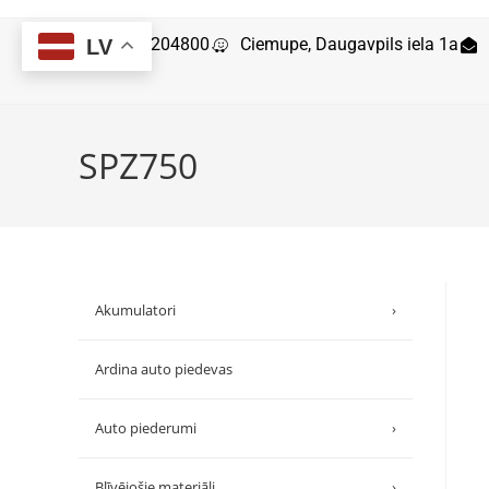
29204800
Ciemupe, Daugavpils iela 1a
LV
SPZ750
Akumulatori
›
Ardina auto piedevas
Auto piederumi
›
Blīvējošie materiāli
›