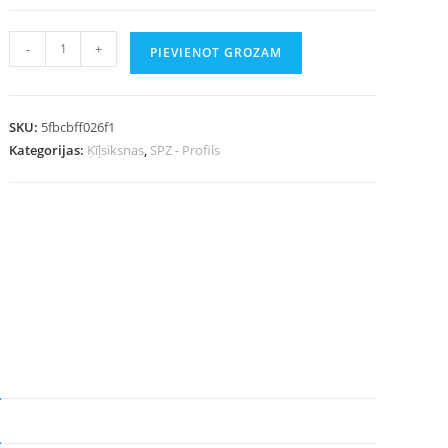
-
+
PIEVIENOT GROZAM
SKU:
5fbcbff026f1
Kategorijas:
Ķīļsiksnas
,
SPZ - Profils