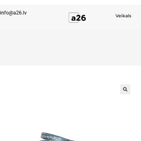
info@a26.lv
Veikals
🔍