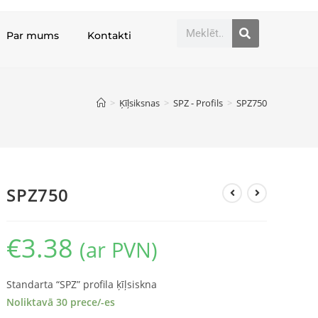
Par mums
Kontakti
>
Ķīļsiksnas
>
SPZ - Profils
>
SPZ750
SPZ750
€
3.38
(ar PVN)
Standarta “SPZ” profila ķīļsiskna
Noliktavā 30 prece/-es