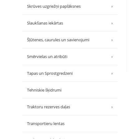
Skrūves uzgriežņi paplāksnes
›
Slaukšanas iekārtas
›
Šļūtenes, caurules un savienojumi
›
Smērvielas un atribūti
›
Tapas un Sprostgredzeni
›
Tehniskie šķidrumi
Traktoru rezerves daļas
›
Transportieru lentas