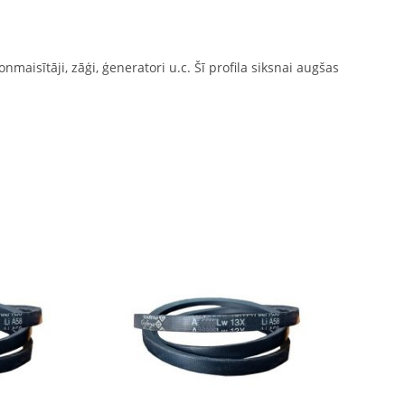
nmaisītāji, zāģi, ģeneratori u.c. Šī profila siksnai augšas