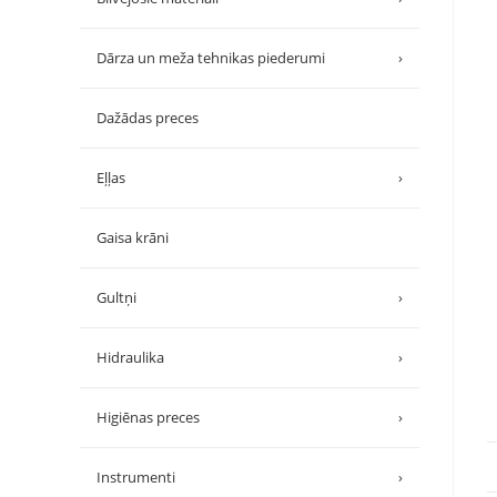
Dārza un meža tehnikas piederumi
›
Dažādas preces
Eļļas
›
Gaisa krāni
Gultņi
›
Hidraulika
›
Higiēnas preces
›
Instrumenti
›