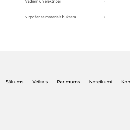
Vadiem un elektrībai
›
Virpošanas materiāls buksēm
›
Sākums
Veikals
Par mums
Noteikumi
Kon