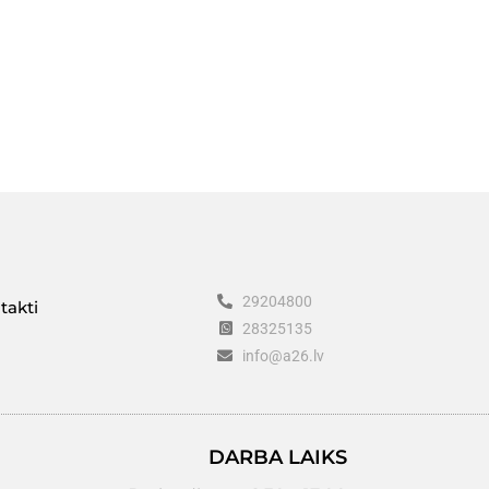
29204800
takti
28325135
info@a26.lv
DARBA LAIKS