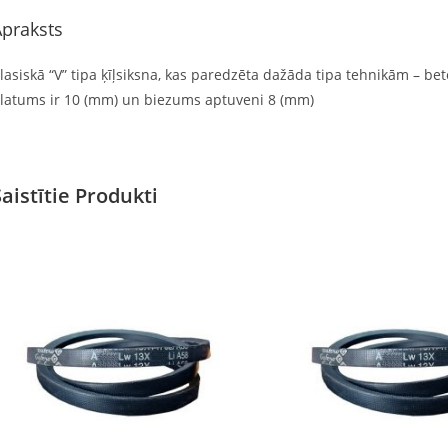
praksts
lasiskā “V” tipa ķīļsiksna, kas paredzēta dažāda tipa tehnikām – beto
latums ir 10 (mm) un biezums aptuveni 8 (mm)
Saistītie Produkti