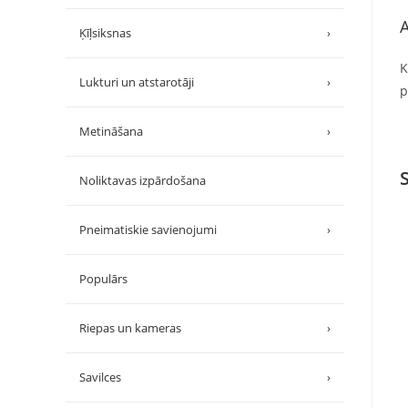
A
Ķīļsiksnas
›
K
Lukturi un atstarotāji
›
p
Metināšana
›
Noliktavas izpārdošana
Pneimatiskie savienojumi
›
Populārs
Riepas un kameras
›
Savilces
›