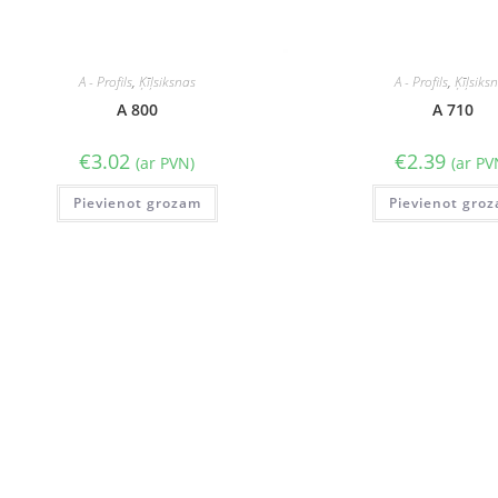
A - Profils
,
Ķīļsiksnas
A - Profils
,
Ķīļsiks
A 800
A 710
€
3.02
€
2.39
(ar PVN)
(ar PV
Pievienot grozam
Pievienot gro