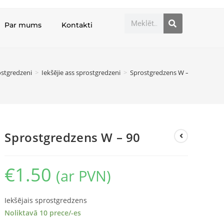
Par mums
Kontakti
stgredzeni
>
Iekšējie ass sprostgredzeni
>
Sprostgredzens W – 90
Sprostgredzens W – 90
€
1.50
(ar PVN)
Iekšējais sprostgredzens
Noliktavā 10 prece/-es