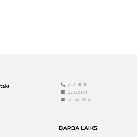
29204800
takti
28325135
info@a26.lv
DARBA LAIKS