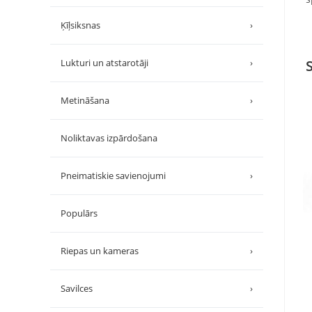
Ķīļsiksnas
›
Lukturi un atstarotāji
›
Metināšana
›
Noliktavas izpārdošana
Pneimatiskie savienojumi
›
Populārs
Riepas un kameras
›
Savilces
›