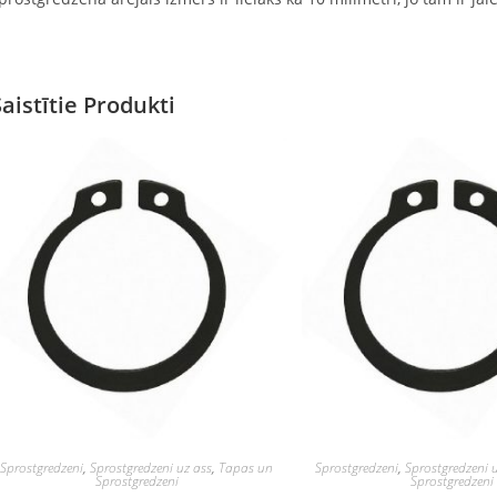
Saistītie Produkti
Sprostgredzeni
,
Sprostgredzeni uz ass
,
Tapas un
Sprostgredzeni
,
Sprostgredzeni 
Sprostgredzeni
Sprostgredzeni