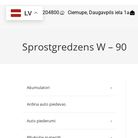
29204800
Ciemupe, Daugavpils iela 1a
LV
Sprostgredzens W – 90
Akumulatori
›
Ardina auto piedevas
Auto piederumi
›
Blīvējošie materiāli
›