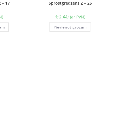
 – 17
Sprostgredzens Z – 25
€
0.40
N)
(ar PVN)
zam
Pievienot grozam