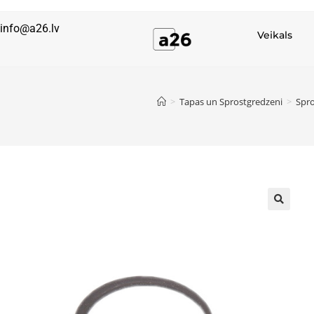
info@a26.lv
Veikals
>
Tapas un Sprostgredzeni
>
Spro
🔍