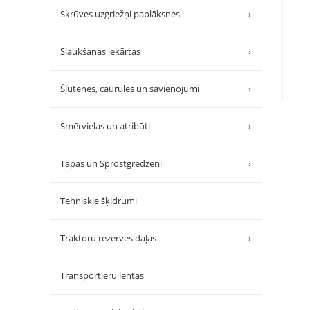
Skrūves uzgriežņi paplāksnes
›
Slaukšanas iekārtas
›
Šļūtenes, caurules un savienojumi
›
Smērvielas un atribūti
›
Tapas un Sprostgredzeni
›
Tehniskie šķidrumi
Traktoru rezerves daļas
›
Transportieru lentas