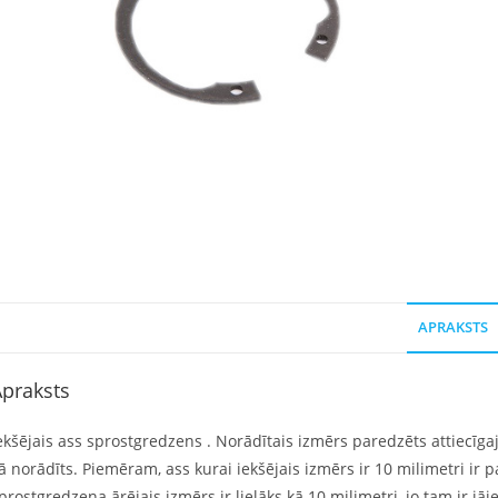
APRAKSTS
praksts
ekšējais ass sprostgredzens . Norādītais izmērs paredzēts attiecīgaja
ā norādīts. Piemēram, ass kurai iekšējais izmērs ir 10 milimetri ir
prostgredzena ārējais izmērs ir lielāks kā 10 milimetri, jo tam ir jā