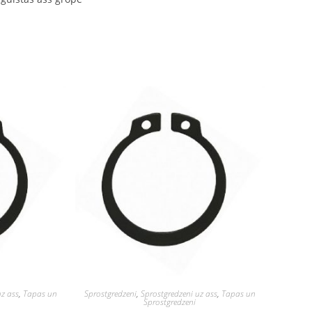
uz ass
,
Tapas un
Sprostgredzeni
,
Sprostgredzeni uz ass
,
Tapas un
Sprostgredzeni