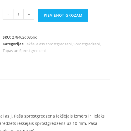
-
+
PIEVIENOT GROZAM
SKU:
278462d035bc
Kategorijas:
Iekšējie ass sprostgredzeni
,
Sprostgredzeni
,
Tapas un Sprostgredzeni
i asij. Paša sprostgredzena iekšējais izmērs ir lielāks
 paredzēts iekšējais sprostgredzens uz 10 mm. Paša
iegulstas ass gropē