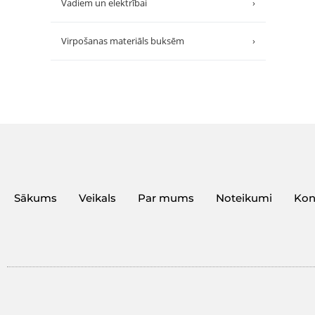
Vadiem un elektrībai
›
Virpošanas materiāls buksēm
›
Sākums
Veikals
Par mums
Noteikumi
Kon