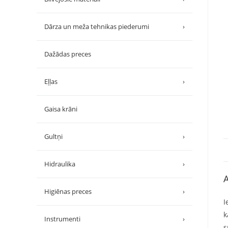
Dārza un meža tehnikas piederumi
›
Dažādas preces
Eļļas
›
Gaisa krāni
Gultņi
›
Hidraulika
›
A
Higiēnas preces
›
I
k
Instrumenti
›
s