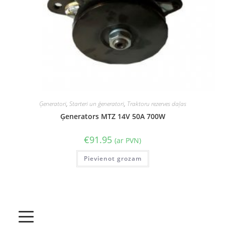
Ģeneratori
,
Starteri un ģeneratori
,
Traktoru rezerves daļas
Ģenerators MTZ 14V 50A 700W
€
91.95
(ar PVN)
Pievienot grozam