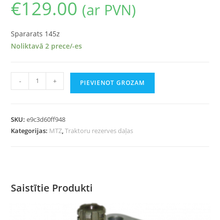
€
129.00
(ar PVN)
Spararats 145z
Noliktavā 2 prece/-es
-
+
PIEVIENOT GROZAM
SKU:
e9c3d60ff948
Kategorijas:
MTZ
,
Traktoru rezerves daļas
Saistītie Produkti