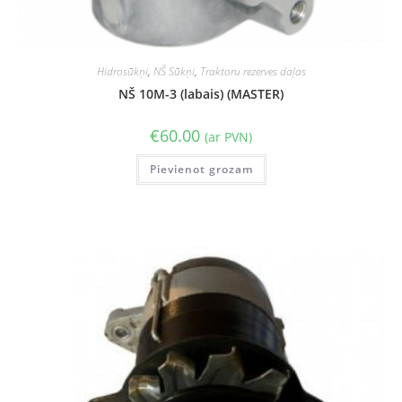
Hidrosūkņi
,
NŠ Sūkņi
,
Traktoru rezerves daļas
NŠ 10M-3 (labais) (MASTER)
€
60.00
(ar PVN)
Pievienot grozam