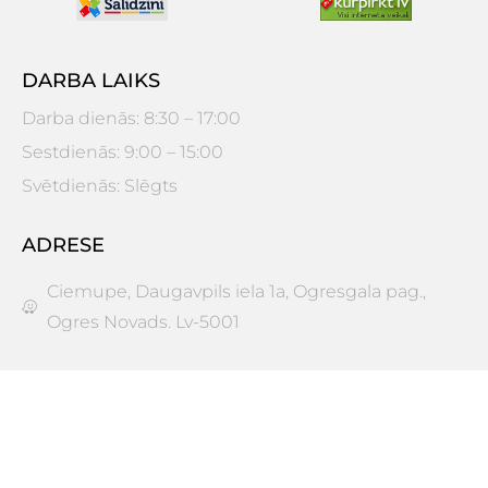
DARBA LAIKS
Darba dienās: 8:30 – 17:00
Sestdienās: 9:00 – 15:00
Svētdienās: Slēgts
ADRESE
Ciemupe, Daugavpils iela 1a, Ogresgala pag.,
Ogres Novads. Lv-5001