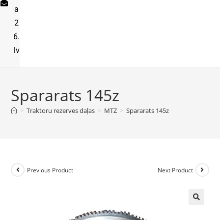
a
2
6.
lv
Spararats 145z
>
Traktoru rezerves daļas
>
MTZ
>
Spararats 145z
Previous Product
Next Product
🔍