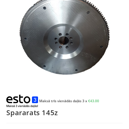
Maksā trīs vienādās daļās 3 x
€
43.00
Spararats 145z