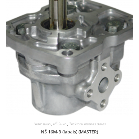
Hidrosūkņi
,
NŠ Sūkņi
,
Traktoru rezerves daļas
NŠ 16M-3 (labais) (MASTER)