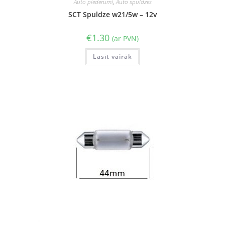
Auto piederumi
,
Auto spuldzes
SCT Spuldze w21/5w – 12v
€
1.30
(ar PVN)
Lasīt vairāk