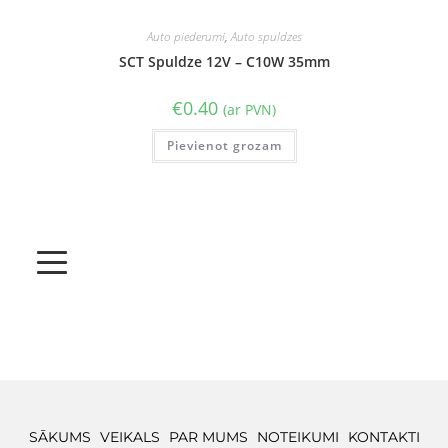
Auto piederumi
,
Auto spuldzes
SCT Spuldze 12V – C10W 35mm
€
0.40
(ar PVN)
Pievienot grozam
SĀKUMS
VEIKALS
PAR MUMS
NOTEIKUMI
KONTAKTI