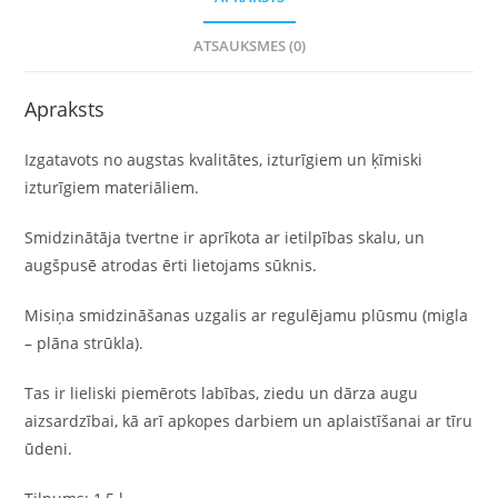
ATSAUKSMES (0)
Apraksts
Izgatavots no augstas kvalitātes, izturīgiem un ķīmiski
izturīgiem materiāliem.
Smidzinātāja tvertne ir aprīkota ar ietilpības skalu, un
augšpusē atrodas ērti lietojams sūknis.
Misiņa smidzināšanas uzgalis ar regulējamu plūsmu (migla
– plāna strūkla).
Tas ir lieliski piemērots labības, ziedu un dārza augu
aizsardzībai, kā arī apkopes darbiem un aplaistīšanai ar tīru
ūdeni.