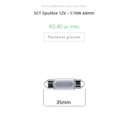
Auto piederumi
,
Auto spuldzes
SCT Spuldze 12V – C10W 44mm
€
0.40
(ar PVN)
Pievienot grozam