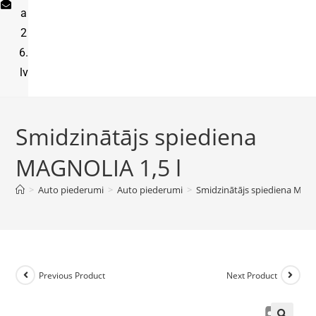
a
2
6.
lv
Smidzinātājs spiediena
MAGNOLIA 1,5 l
>
Auto piederumi
>
Auto piederumi
>
Smidzinātājs spiediena MAGN
Previous Product
Next Product