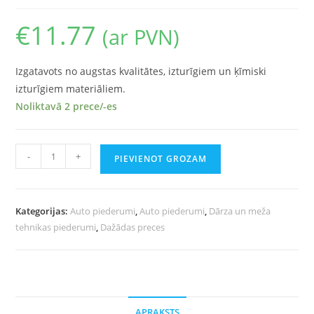
€
11.77
(ar PVN)
Izgatavots no augstas kvalitātes, izturīgiem un ķīmiski
izturīgiem materiāliem.
Noliktavā 2 prece/-es
-
+
PIEVIENOT GROZAM
Kategorijas:
Auto piederumi
,
Auto piederumi
,
Dārza un meža
tehnikas piederumi
,
Dažādas preces
APRAKSTS