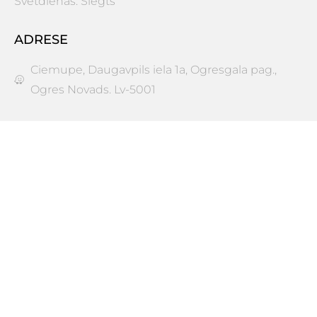
Svētdienās: Slēgts
ADRESE
Ciemupe, Daugavpils iela 1a, Ogresgala pag.,
Ogres Novads. Lv-5001