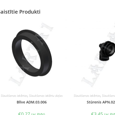
Saistītie Produkti
Slaukšanas iekārtas
,
Slaukšanas iekārtu daļas
Slaukšanas iekārtas
,
Slaukšana
Blīve ADM.03.006
Stūrenis APN.02
€
0.27
€
3.45
(ar PVN)
(ar PV