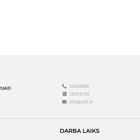
29204800
takti
28325135
info@a26.lv
DARBA LAIKS