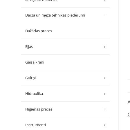
Dārza un meža tehnikas piederumi
›
Dažādas preces
Eļļas
›
Gaisa krāni
Gultņi
›
Hidraulika
›
A
Higiēnas preces
›
Š
Instrumenti
›