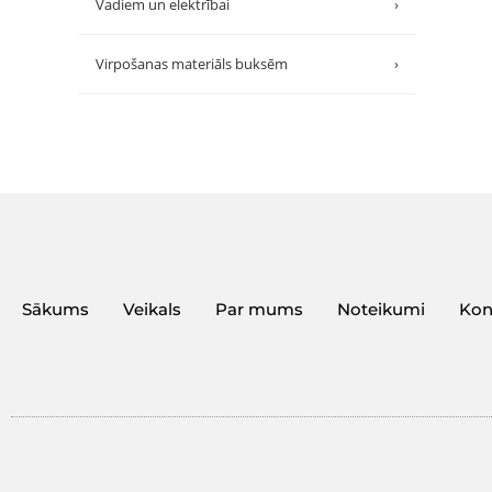
Vadiem un elektrībai
›
Virpošanas materiāls buksēm
›
Sākums
Veikals
Par mums
Noteikumi
Kon