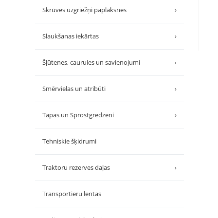
Skrūves uzgriežņi paplāksnes
›
Slaukšanas iekārtas
›
Šļūtenes, caurules un savienojumi
›
Smērvielas un atribūti
›
Tapas un Sprostgredzeni
›
Tehniskie šķidrumi
Traktoru rezerves daļas
›
Transportieru lentas