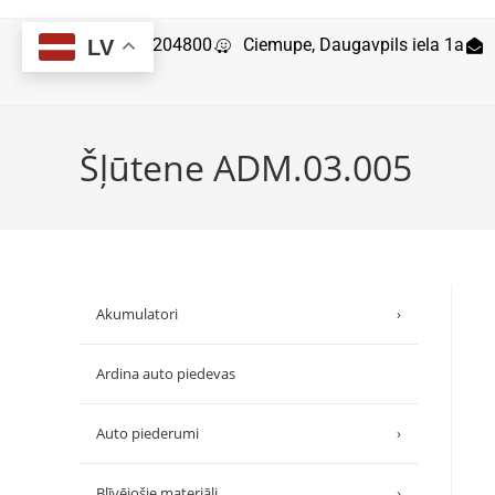
29204800
Ciemupe, Daugavpils iela 1a
LV
Šļūtene ADM.03.005
Akumulatori
›
Ardina auto piedevas
Auto piederumi
›
Blīvējošie materiāli
›