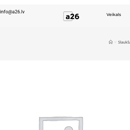
info@a26.lv
Veikals
>
Slaukš