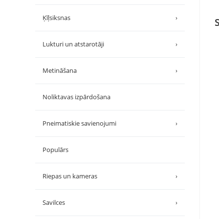
Ķīļsiksnas
›
Lukturi un atstarotāji
›
Metināšana
›
Noliktavas izpārdošana
Pneimatiskie savienojumi
›
Populārs
Riepas un kameras
›
Savilces
›