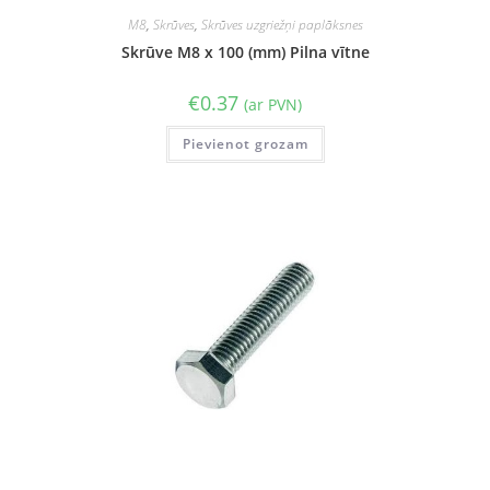
M8
,
Skrūves
,
Skrūves uzgriežņi paplāksnes
Skrūve M8 x 100 (mm) Pilna vītne
€
0.37
(ar PVN)
Pievienot grozam