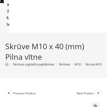
a
2
6.
lv
Skrūve M10 x 40 (mm)
Pilna vītne
>
Skrūves uzgriežņi paplāksnes
>
Skrūves
>
M10
>
Skrūve M10 x 4
Previous Product
Next Product