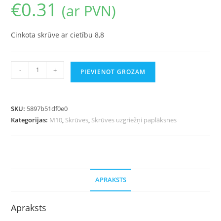
€
0.31
(ar PVN)
Cinkota skrūve ar cietību 8,8
-
+
PIEVIENOT GROZAM
SKU:
5897b51df0e0
Kategorijas:
M10
,
Skrūves
,
Skrūves uzgriežņi paplāksnes
APRAKSTS
Apraksts