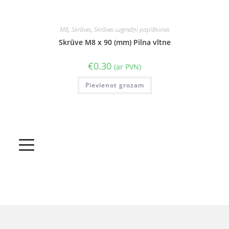
M8
,
Skrūves
,
Skrūves uzgriežņi paplāksnes
Skrūve M8 x 90 (mm) Pilna vītne
€
0.30
(ar PVN)
Pievienot grozam