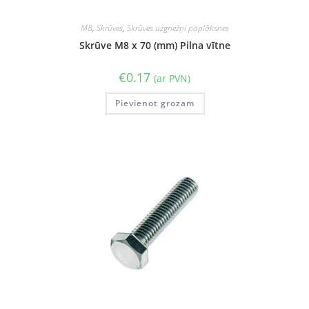
M8
,
Skrūves
,
Skrūves uzgriežņi paplāksnes
Skrūve M8 x 70 (mm) Pilna vītne
€
0.17
(ar PVN)
Pievienot grozam