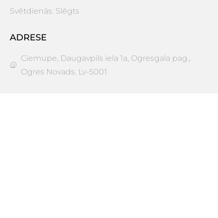
Svētdienās: Slēgts
ADRESE
Ciemupe, Daugavpils iela 1a, Ogresgala pag.,
Ogres Novads. Lv-5001