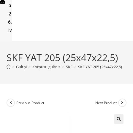
a
2
6.
lv
SKF YAT 205 (25x47x22,5)
>
Gultņi
>
Korpusu gultnis
>
SKF
>
SKF YAT 205 (25x47x22,5)
Previous Product
Next Product
🔍