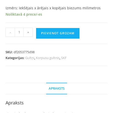
Izmērs: Iekšējais x ārējais x kopējais biezums milimetros
Noliktavā 4 prece/-es
-
+
PIEVIENOT GROZAM
SKU:
df2053775d98
Kategorijas:
Gultņi
,
Korpusu gultnis
,
SKF
APRAKSTS
Apraksts