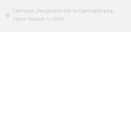
Ciemupe, Daugavpils iela 1a, Ogresgala pag.,
Ogres Novads. Lv-5001