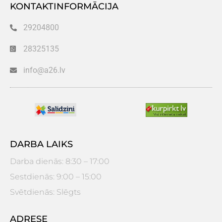
KONTAKTINFORMĀCIJA
29204800
28325135
info@a26.lv
DARBA LAIKS
Darba dienās: 8:30 – 17:00
Sestdienās: 9:00 – 15:00
Svētdienās: Slēgts
ADRESE