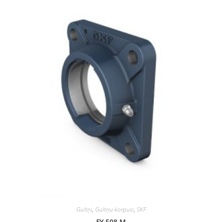
Gultņi
,
Gultņu korpusi
,
SKF
FY 508 M