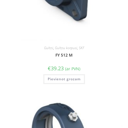
Gultņi
,
Gultņu korpusi
,
SKF
FY 512 M
€
39.23
(ar PVN)
Pievienot grozam