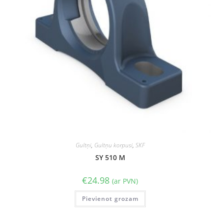
Gultņi
,
Gultņu korpusi
,
SKF
SY 510 M
€
24.98
(ar PVN)
Pievienot grozam