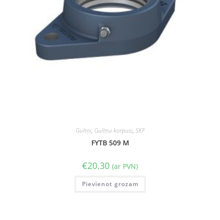
Gultņi
,
Gultņu korpusi
,
SKF
FYTB 509 M
€
20.30
(ar PVN)
Pievienot grozam