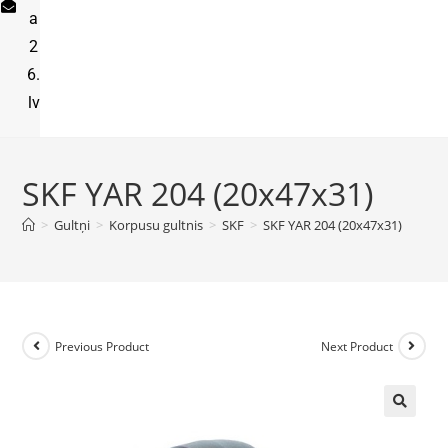
a
2
6.
lv
SKF YAR 204 (20x47x31)
>
Gultņi
>
Korpusu gultnis
>
SKF
>
SKF YAR 204 (20x47x31)
Previous Product
Next Product
🔍