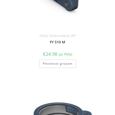
Gultņi
,
Gultņu korpusi
,
SKF
FY 510 M
€
24.98
(ar PVN)
Pievienot grozam