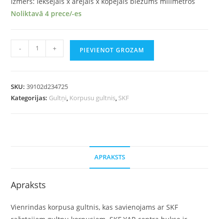
Izmērs: Iekšējais x ārējais x kopējais biezums milimetros
Noliktavā 4 prece/-es
-
+
PIEVIENOT GROZAM
SKU:
39102d234725
Kategorijas:
Gultņi
,
Korpusu gultnis
,
SKF
APRAKSTS
Apraksts
Vienrindas korpusa gultnis, kas savienojams ar SKF