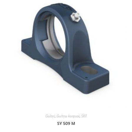
Gultņi
,
Gultņu korpusi
,
SKF
SY 509 M