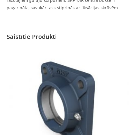
ražotajiem gultņu korpusiem. SKF YAR centra bukse ir
pagarināta, savukārt ass stiprinās ar fiksācijas skrūvēm.
Saistītie Produkti