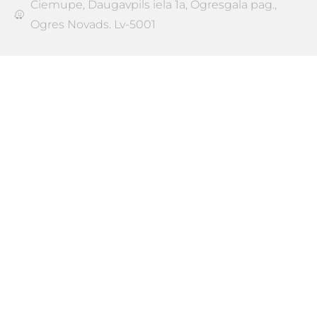
Ciemupe, Daugavpils iela 1a, Ogresgala pag.,
Ogres Novads. Lv-5001