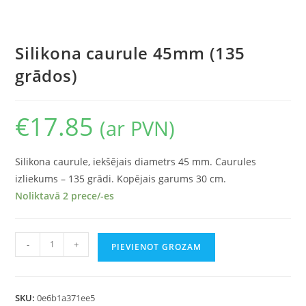
Silikona caurule 45mm (135
grādos)
€
17.85
(ar PVN)
Silikona caurule, iekšējais diametrs 45 mm. Caurules
izliekums – 135 grādi. Kopējais garums 30 cm.
Noliktavā 2 prece/-es
-
+
PIEVIENOT GROZAM
SKU:
0e6b1a371ee5