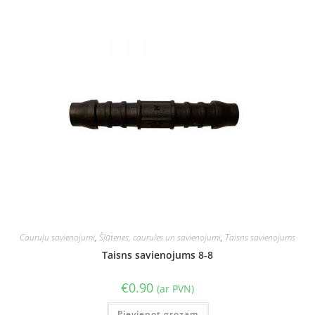
Cauruļu savienojumi
,
Šļūtenes, caurules un savienojumi
,
Taisns savienojums
Taisns savienojums 8-8
€
0.90
(ar PVN)
Pievienot grozam