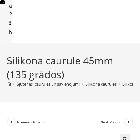
a
2
6.
lv
Silikona caurule 45mm
(135 grādos)
>
Šļūtenes, caurules un savienojumi
>
Silikona caurules
>
Silikona 
Previous Product
Next Product