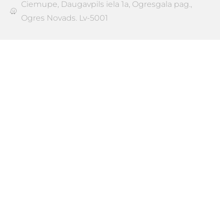
Ciemupe, Daugavpils iela 1a, Ogresgala pag.,
Ogres Novads. Lv-5001