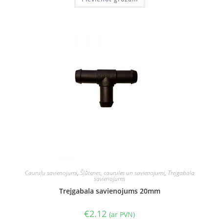
Cauruļu savienojumi
,
Šļūtenes, caurules un savienojumi
,
Trejgabala
savienojums
Trejgabala savienojums 20mm
€
2.12
(ar PVN)