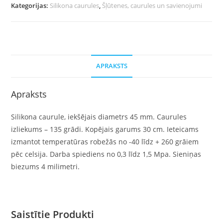
Kategorijas:
Silikona caurules
,
Šļūtenes, caurules un savienojumi
APRAKSTS
Apraksts
Silikona caurule, iekšējais diametrs 45 mm. Caurules
izliekums – 135 grādi. Kopējais garums 30 cm. Ieteicams
izmantot temperatūras robežās no -40 līdz + 260 grāiem
pēc celsija. Darba spiediens no 0,3 līdz 1,5 Mpa. Sieniņas
biezums 4 milimetri.
Saistītie Produkti