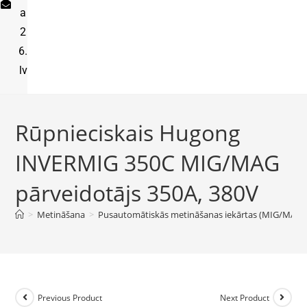
a
2
6.
lv
Rūpnieciskais Hugong
INVERMIG 350C MIG/MAG
pārveidotājs 350A, 380V
>
Metināšana
>
Pusautomātiskās metināšanas iekārtas (MIG/MAG)
Previous Product
Next Product