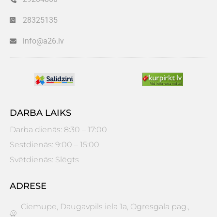
28325135
info@a26.lv
DARBA LAIKS
Darba dienās: 8:30 – 17:00
Sestdienās: 9:00 – 15:00
Svētdienās: Slēgts
ADRESE
Ciemupe, Daugavpils iela 1a, Ogresgala pag.,