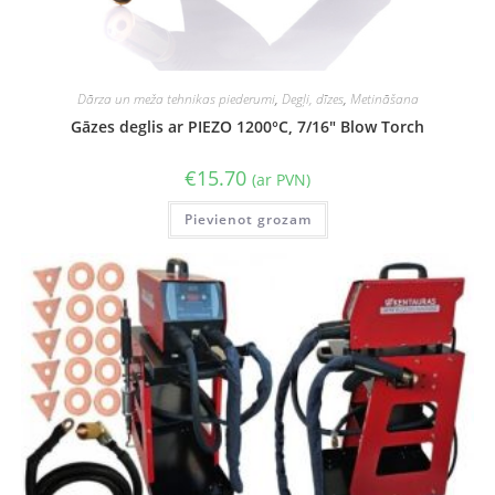
Dārza un meža tehnikas piederumi
,
Degļi, dīzes
,
Metināšana
Gāzes deglis ar PIEZO 1200°C, 7/16″ Blow Torch
€
15.70
(ar PVN)
Pievienot grozam