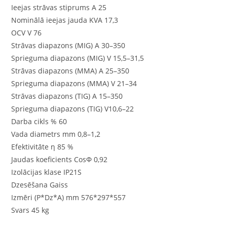
Ieejas strāvas stiprums A 25
Nominālā ieejas jauda KVA 17,3
OCV V 76
Strāvas diapazons (MIG) A 30–350
Sprieguma diapazons (MIG) V 15,5–31,5
Strāvas diapazons (MMA) A 25–350
Sprieguma diapazons (MMA) V 21–34
Strāvas diapazons (TIG) A 15–350
Sprieguma diapazons (TIG) V10,6–22
Darba cikls % 60
Vada diametrs mm 0,8–1,2
Efektivitāte η 85 %
Jaudas koeficients CosΦ 0,92
Izolācijas klase IP21S
Dzesēšana Gaiss
Izmēri (P*Dz*A) mm 576*297*557
Svars 45 kg