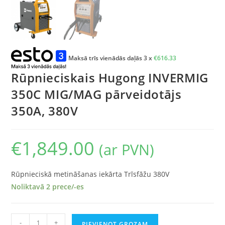
Maksā trīs vienādās daļās 3 x
€
616.33
Rūpnieciskais Hugong INVERMIG
350C MIG/MAG pārveidotājs
350A, 380V
€
1,849.00
(ar PVN)
Rūpnieciskā metināšanas iekārta Trīsfāžu 380V
Noliktavā 2 prece/-es
-
+
PIEVIENOT GROZAM