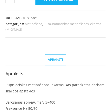
SKU:
INVERMIG 350C
Kategorijas:
Metināšana
,
Pusautomātiskās metināšanas iekārtas
(MIG/MAG)
APRAKSTS
Apraksts
Rūpnieciskās metināšanas iekārtas, kas paredzētas darbam
skarbos apstākļos
Barošanas spriegums V 3~400
Frekvence Hz 50/60