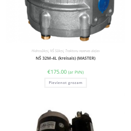
Hidrosūkņi
,
NŠ Sūkņi
,
Traktoru rezerves daļas
NŠ 32M-4L (kreisais) (MASTER)
€
175.00
(ar PVN)
Pievienot grozam