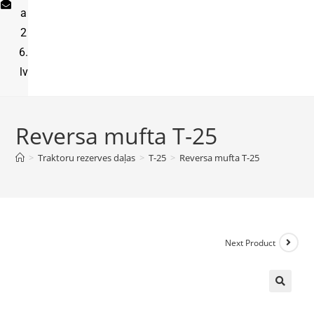
a
2
6.
lv
Reversa mufta T-25
>
Traktoru rezerves daļas
>
T-25
>
Reversa mufta T-25
Next Product
🔍