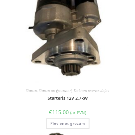
Starteri
,
Starteri un ģeneratori
,
Traktoru rezerves daļas
Starteris 12V 2,7kW
€
115.00
(ar PVN)
Pievienot grozam