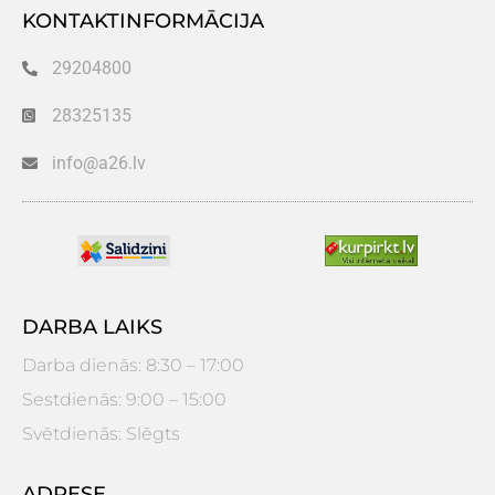
KONTAKTINFORMĀCIJA
29204800
28325135
info@a26.lv
DARBA LAIKS
Darba dienās: 8:30 – 17:00
Sestdienās: 9:00 – 15:00
Svētdienās: Slēgts
ADRESE