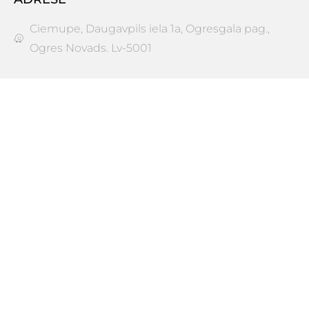
Ciemupe, Daugavpils iela 1a, Ogresgala pag.,
Ogres Novads. Lv-5001