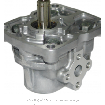
Hidrosūkņi
,
NŠ Sūkņi
,
Traktoru rezerves daļas