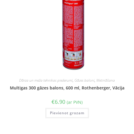
Dārza un meža tehnikas piederumi
,
Gāzes baloni
,
Metināšana
Multigas 300 gāzes balons, 600 ml, Rothenberger, Vācija
€
6.90
(ar PVN)
Pievienot grozam