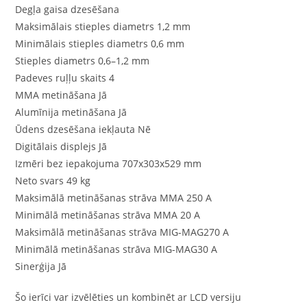
Degļa gaisa dzesēšana
Maksimālais stieples diametrs 1,2 mm
Minimālais stieples diametrs 0,6 mm
Stieples diametrs 0,6–1,2 mm
Padeves ruļļu skaits 4
MMA metināšana Jā
Alumīnija metināšana Jā
Ūdens dzesēšana iekļauta Nē
Digitālais displejs Jā
Izmēri bez iepakojuma 707x303x529 mm
Neto svars 49 kg
Maksimālā metināšanas strāva MMA 250 A
Minimālā metināšanas strāva MMA 20 A
Maksimālā metināšanas strāva MIG-MAG270 A
Minimālā metināšanas strāva MIG-MAG30 A
Sinerģija Jā
Šo ierīci var izvēlēties un kombinēt ar LCD versiju