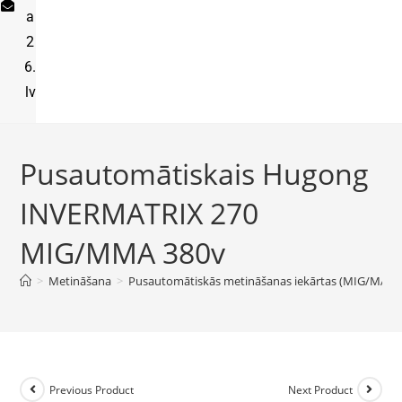
a
2
6.
lv
Pusautomātiskais Hugong
INVERMATRIX 270
MIG/MMA 380v
>
Metināšana
>
Pusautomātiskās metināšanas iekārtas (MIG/MAG)
Previous Product
Next Product