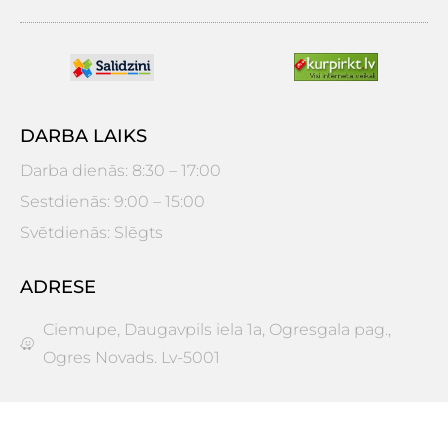
DARBA LAIKS
Darba dienās: 8:30 – 17:00
Sestdienās: 9:00 – 15:00
Svētdienās: Slēgts
ADRESE
Ciemupe, Daugavpils iela 1a, Ogresgala pag.,
Ogres Novads. Lv-5001