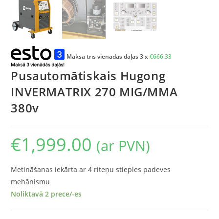
Maksā trīs vienādās daļās 3 x
€
666.33
Pusautomātiskais Hugong
INVERMATRIX 270 MIG/MMA
380v
€
1,999.00
(ar PVN)
Metināšanas iekārta ar 4 riteņu stieples padeves
mehānismu
Noliktavā 2 prece/-es