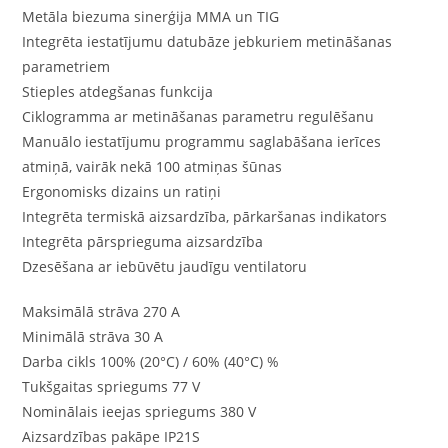
Metāla biezuma sinerģija MMA un TIG
Integrēta iestatījumu datubāze jebkuriem metināšanas
parametriem
Stieples atdegšanas funkcija
Ciklogramma ar metināšanas parametru regulēšanu
Manuālo iestatījumu programmu saglabāšana ierīces
atmiņā, vairāk nekā 100 atmiņas šūnas
Ergonomisks dizains un ratiņi
Integrēta termiskā aizsardzība, pārkaršanas indikators
Integrēta pārsprieguma aizsardzība
Dzesēšana ar iebūvētu jaudīgu ventilatoru
Maksimālā strāva 270 A
Minimālā strāva 30 A
Darba cikls 100% (20°С) / 60% (40°С) %
Tukšgaitas spriegums 77 V
Nominālais ieejas spriegums 380 V
Aizsardzības pakāpe IP21S