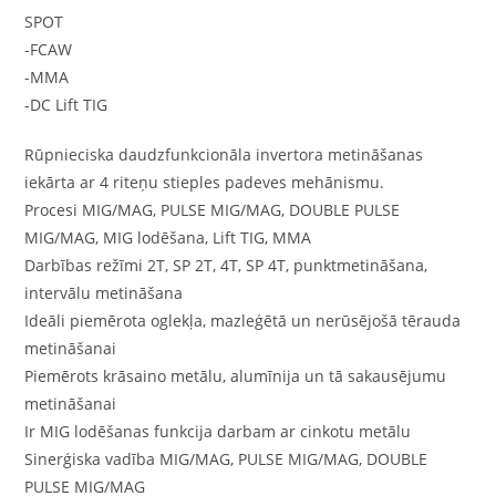
SPOT
-FCAW
-MMA
-DC Lift TIG
Rūpnieciska daudzfunkcionāla invertora metināšanas
iekārta ar 4 riteņu stieples padeves mehānismu.
Procesi MIG/MAG, PULSE MIG/MAG, DOUBLE PULSE
MIG/MAG, MIG lodēšana, Lift TIG, MMA
Darbības režīmi 2T, SP 2T, 4T, SP 4T, punktmetināšana,
intervālu metināšana
Ideāli piemērota oglekļa, mazleģētā un nerūsējošā tērauda
metināšanai
Piemērots krāsaino metālu, alumīnija un tā sakausējumu
metināšanai
Ir MIG lodēšanas funkcija darbam ar cinkotu metālu
Sinerģiska vadība MIG/MAG, PULSE MIG/MAG, DOUBLE
PULSE MIG/MAG