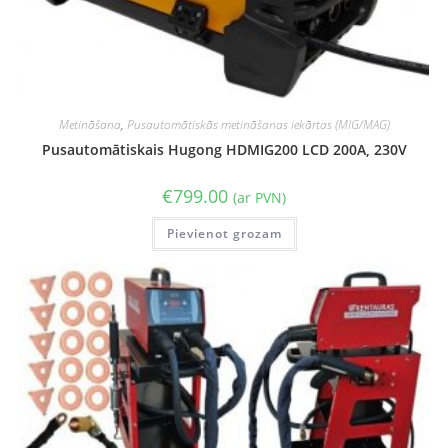
Metināšana
,
Pusautomātiskās metināšanas iekārtas (MIG/MAG)
Pusautomātiskais Hugong HDMIG200 LCD 200A, 230V
€
799.00
(ar PVN)
Pievienot grozam