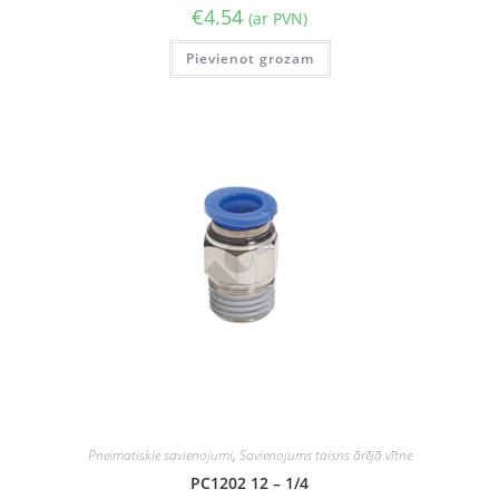
€
4.54
(ar PVN)
Pievienot grozam
Pneimatiskie savienojumi
,
Savienojums taisns ārējā vītne
PC1202 12 – 1/4