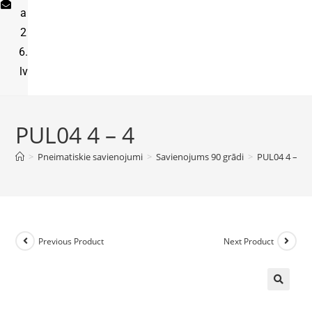
a
2
6.
lv
PUL04 4 – 4
>
Pneimatiskie savienojumi
>
Savienojums 90 grādi
>
PUL04 4 – 4
Previous Product
Next Product
🔍