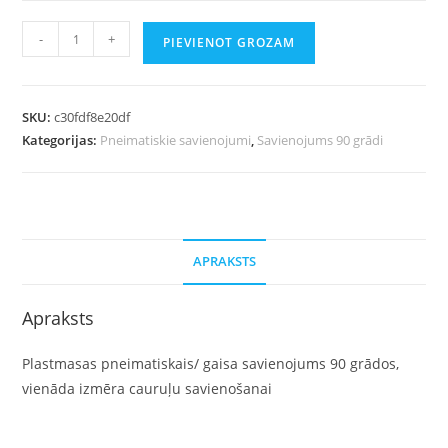
-
+
PIEVIENOT GROZAM
SKU:
c30fdf8e20df
Kategorijas:
Pneimatiskie savienojumi
,
Savienojums 90 grādi
APRAKSTS
Apraksts
Plastmasas pneimatiskais/ gaisa savienojums 90 grādos,
vienāda izmēra cauruļu savienošanai