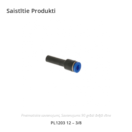
Saistītie Produkti
Pneimatiskie savienojumi
,
Savienojums 90 grādi ārējā vītne
PL1203 12 – 3/8