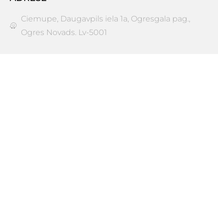
Ciemupe, Daugavpils iela 1a, Ogresgala pag.,
Ogres Novads. Lv-5001