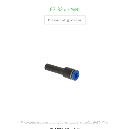
€
3.32
(ar PVN)
Pievienot grozam
Pneimatiskie savienojumi
,
Savienojums 90 grādi ārējā vītne