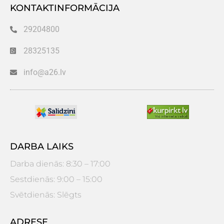
KONTAKTINFORMĀCIJA
29204800
28325135
info@a26.lv
DARBA LAIKS
Darba dienās: 8:30 – 17:00
Sestdienās: 9:00 – 15:00
Svētdienās: Slēgts
ADRESE