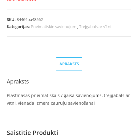
SKU:
84464ba48562
Kategorijas:
Pneimatiskie savienojumi
,
Trejgabals ar vītni
APRAKSTS
Apraksts
Plastmasas pneimatiskais / gaisa savienojums, trejgabals ar
vītni, vienāda izmēra cauruļu savienošanai
Saistītie Produkti