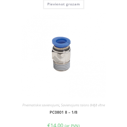
Pievienot grozam
Pneimatiskie savienojumi
,
Savienojums taisns ārējā vītne
PC0801 8 – 1/8
€
14.00
(ar PVN)