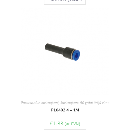
Pneimatiskie savienojumi
,
Savienojums 90 grādi ārējā vītne
PL0402 4 – 1/4
€
1.33
(ar PVN)