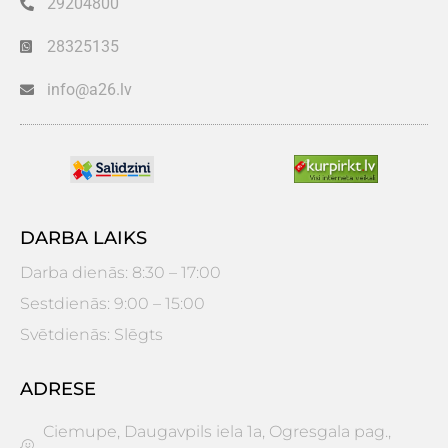
29204800
28325135
info@a26.lv
DARBA LAIKS
Darba dienās: 8:30 – 17:00
Sestdienās: 9:00 – 15:00
Svētdienās: Slēgts
ADRESE
Ciemupe, Daugavpils iela 1a, Ogresgala pag.,