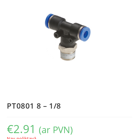
PT0801 8 – 1/8
€
2.91
(ar PVN)
Nav noliktavā