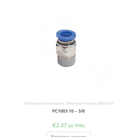
Pneimatiskie savienojumi
,
Savienojums taisns ārējā vītne
PC1003 10 – 3/8
€
2.37
(ar PVN)
Pievienot grozam