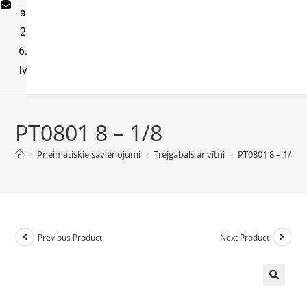
a
2
6.
lv
PT0801 8 – 1/8
>
Pneimatiskie savienojumi
>
Trejgabals ar vītni
>
PT0801 8 – 1/8
Previous Product
Next Product
🔍