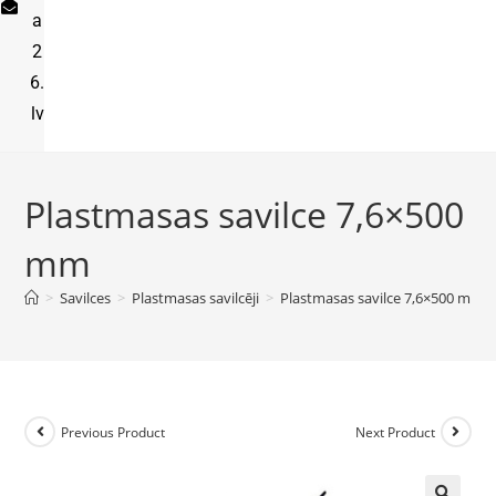
a
2
6.
lv
Plastmasas savilce 7,6×500
mm
>
Savilces
>
Plastmasas savilcēji
>
Plastmasas savilce 7,6×500 mm
Previous Product
Next Product