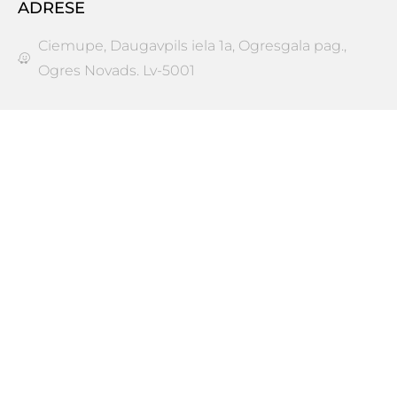
ADRESE
Ciemupe, Daugavpils iela 1a, Ogresgala pag.,
Ogres Novads. Lv-5001