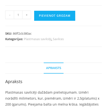
-
+
PIEVIENOT GROZAM
SKU:
86ff2cb380ac
Kategorijas:
Plastmasas savilcēji
,
Savilces
APRAKSTS
Apraksts
Plastmasas savilcēji dažādam pielietojumam. Izmēri
norādīti milimetors, kur, piemēram, izmēri ir 2,5(platums) x
200 (garums). Pieejama balta un melna krāsa. Iegādājoties