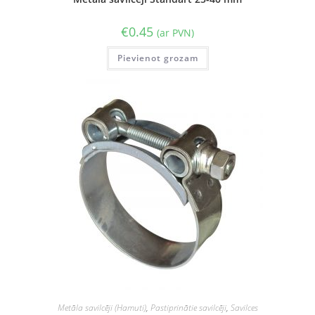
€
0.45
(ar PVN)
Pievienot grozam
Metāla savilcēji (Hamuti)
,
Pastiprinātie savilcēji
,
Savilces