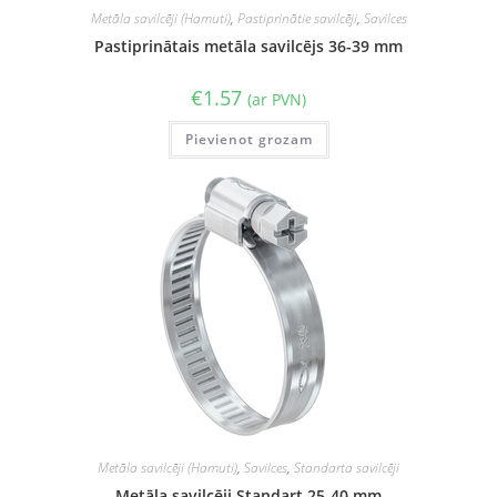
Metāla savilcēji (Hamuti)
,
Pastiprinātie savilcēji
,
Savilces
Pastiprinātais metāla savilcējs 36-39 mm
€
1.57
(ar PVN)
Pievienot grozam
Metāla savilcēji (Hamuti)
,
Savilces
,
Standarta savilcēji
Metāla savilcēji Standart 25-40 mm