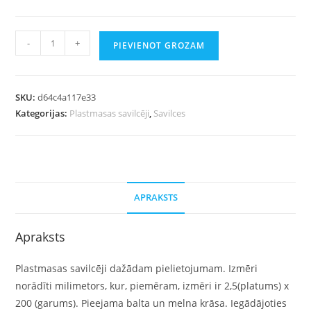
-
+
PIEVIENOT GROZAM
SKU:
d64c4a117e33
Kategorijas:
Plastmasas savilcēji
,
Savilces
APRAKSTS
Apraksts
Plastmasas savilcēji dažādam pielietojumam. Izmēri
norādīti milimetors, kur, piemēram, izmēri ir 2,5(platums) x
200 (garums). Pieejama balta un melna krāsa. Iegādājoties