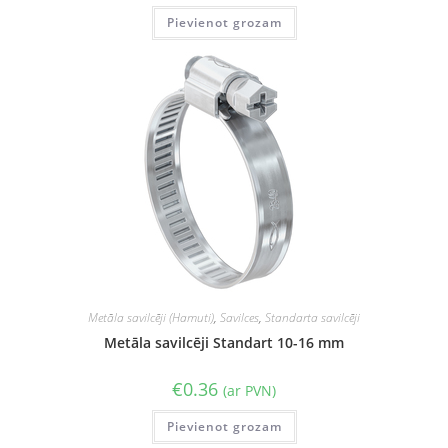
Pievienot grozam
Metāla savilcēji (Hamuti)
,
Savilces
,
Standarta savilcēji
Metāla savilcēji Standart 10-16 mm
€
0.36
(ar PVN)
Pievienot grozam