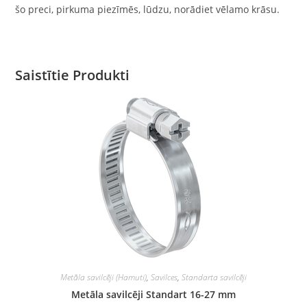
šo preci, pirkuma piezīmēs, lūdzu, norādiet vēlamo krāsu.
Saistītie Produkti
Metāla savilcēji (Hamuti)
,
Savilces
,
Standarta savilcēji
Metāla savilcēji Standart 16-27 mm