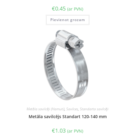
€
0.45
(ar PVN)
Pievienot grozam
Metāla savilcēji (Hamuti)
,
Savilces
,
Standarta savilcēji
Metāla savilcējs Standart 120-140 mm
€
1.03
(ar PVN)