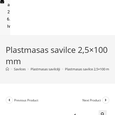
a
2
6.
lv
Plastmasas savilce 2,5×100
mm
>
Savilces
>
Plastmasas savilcēji
>
Plastmasas savilce 2,5×100 mm
Previous Product
Next Product