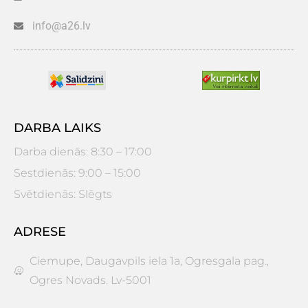
info@a26.lv
DARBA LAIKS
Darba dienās: 8:30 – 17:00
Sestdienās: 9:00 – 15:00
Svētdienās: Slēgts
ADRESE
Ciemupe, Daugavpils iela 1a, Ogresgala pag.,
Ogres Novads. Lv-5001