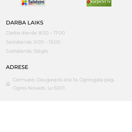
DARBA LAIKS
Darba dienās: 8:30 – 17:00
Sestdienās: 9:00 – 15:00
Svētdienās: Slēgts
ADRESE
Ciemupe, Daugavpils iela 1a, Ogresgala pag.,
Ogres Novads. Lv-5001