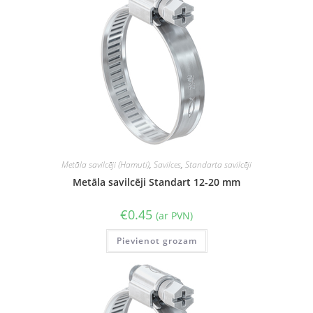
Metāla savilcēji (Hamuti)
,
Savilces
,
Standarta savilcēji
Metāla savilcēji Standart 12-20 mm
€
0.45
(ar PVN)
Pievienot grozam