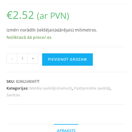
€
2.52
(ar PVN)
Izmēri norādīti (iekšējais)x(ārējais) milimetros.
Noliktavā 44 prece/-es
-
+
PIEVIENOT GROZAM
SKU:
82862d806f7f
Kategorijas:
Metāla savilcēji (Hamuti)
,
Pastiprinātie savilcēji
,
Savilces
APRAKSTS