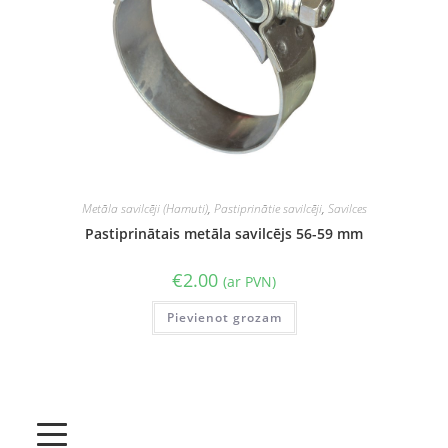
Metāla savilcēji (Hamuti)
,
Pastiprinātie savilcēji
,
Savilces
Pastiprinātais metāla savilcējs 56-59 mm
€
2.00
(ar PVN)
Pievienot grozam