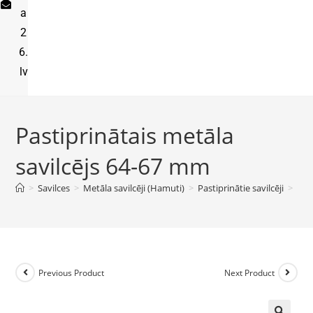
a
2
6.
lv
Pastiprinātais metāla
savilcējs 64-67 mm
>
Savilces
>
Metāla savilcēji (Hamuti)
>
Pastiprinātie savilcēji
>
Pas
Previous Product
Next Product