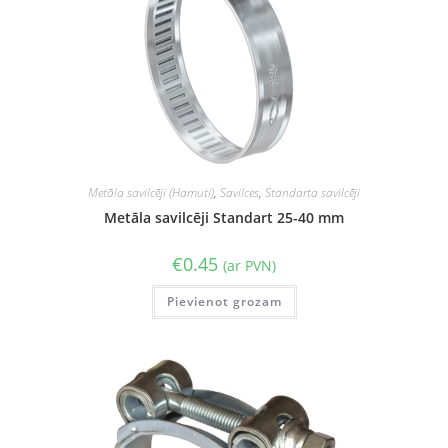
Metāla savilcēji (Hamuti)
,
Savilces
,
Standarta savilcēji
Metāla savilcēji Standart 25-40 mm
€
0.45
(ar PVN)
Pievienot grozam