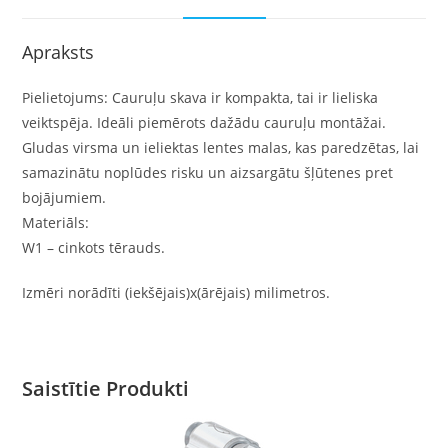
Apraksts
Pielietojums: Cauruļu skava ir kompakta, tai ir lieliska
veiktspēja. Ideāli piemērots dažādu cauruļu montāžai.
Gludas virsma un ieliektas lentes malas, kas paredzētas, lai
samazinātu noplūdes risku un aizsargātu šļūtenes pret
bojājumiem.
Materiāls:
W1 – cinkots tērauds.
Izmēri norādīti (iekšējais)x(ārējais) milimetros.
Saistītie Produkti