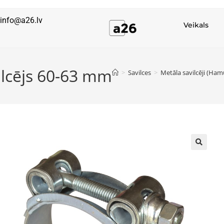
info@a26.lv
Veikals
ilcējs 60-63 mm
>
Savilces
>
Metāla savilcēji (Ham
🔍