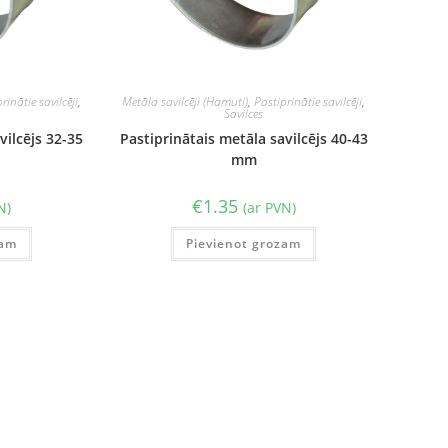
rinātie savilcēji
,
Metāla savilcēji (Hamuti)
,
Pastiprinātie savilcēji
,
Savilces
vilcējs 32-35
Pastiprinātais metāla savilcējs 40-43
mm
€
1.35
N)
(ar PVN)
zam
Pievienot grozam