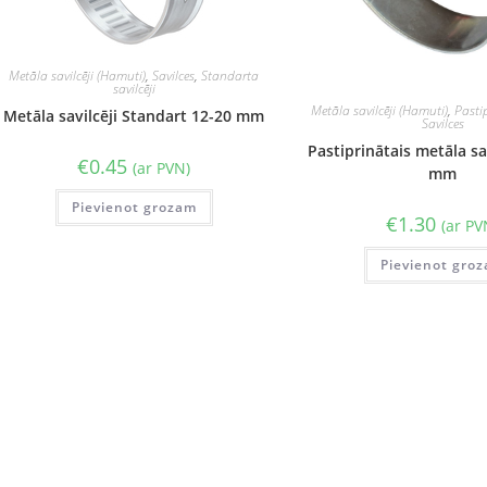
Metāla savilcēji (Hamuti)
,
Savilces
,
Standarta
savilcēji
Metāla savilcēji (Hamuti)
,
Pastip
Metāla savilcēji Standart 12-20 mm
Savilces
Pastiprinātais metāla sa
€
0.45
(ar PVN)
mm
Pievienot grozam
€
1.30
(ar PV
Pievienot gro