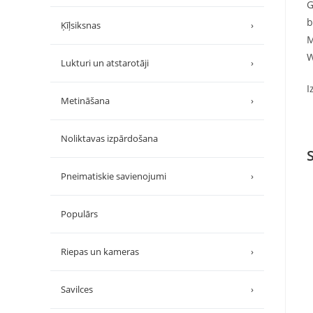
G
b
Ķīļsiksnas
›
M
W
Lukturi un atstarotāji
›
I
Metināšana
›
Noliktavas izpārdošana
Pneimatiskie savienojumi
›
Populārs
Riepas un kameras
›
Savilces
›