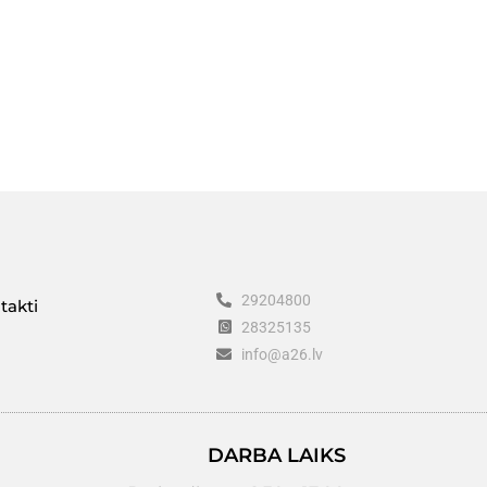
29204800
takti
28325135
info@a26.lv
DARBA LAIKS