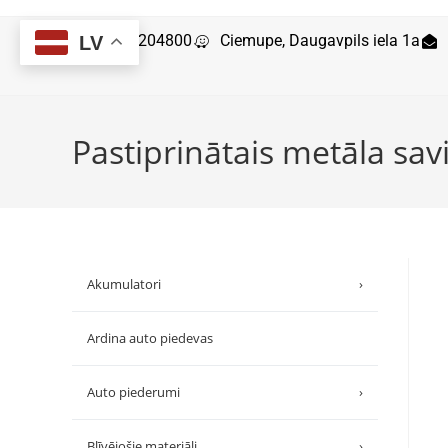
29204800
Ciemupe, Daugavpils iela 1a
LV
Pastiprinātais metāla sav
Akumulatori
›
Ardina auto piedevas
Auto piederumi
›
Blīvējošie materiāli
›