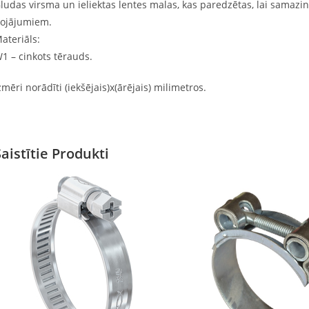
ludas virsma un ieliektas lentes malas, kas paredzētas, lai samazi
ojājumiem.
ateriāls:
1 – cinkots tērauds.
zmēri norādīti (iekšējais)x(ārējais) milimetros.
Saistītie Produkti