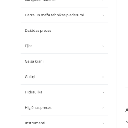
Dārza un meža tehnikas piederumi
›
Dažādas preces
Eļļas
›
Gaisa krāni
Gultņi
›
Hidraulika
›
Higiēnas preces
›
A
P
Instrumenti
›