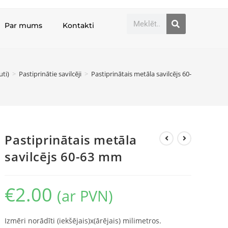
Par mums
Kontakti
uti)
>
Pastiprinātie savilcēji
>
Pastiprinātais metāla savilcējs 60-63 mm
Pastiprinātais metāla
savilcējs 60-63 mm
€
2.00
(ar PVN)
Izmēri norādīti (iekšējais)x(ārējais) milimetros.