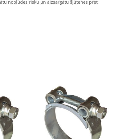
nātu noplūdes risku un aizsargātu šļūtenes pret