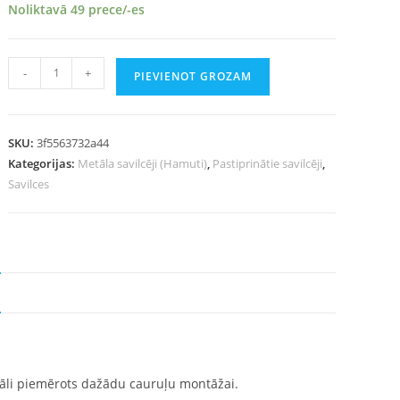
Noliktavā 49 prece/-es
-
+
PIEVIENOT GROZAM
SKU:
3f5563732a44
Kategorijas:
Metāla savilcēji (Hamuti)
,
Pastiprinātie savilcēji
,
Savilces
Ideāli piemērots dažādu cauruļu montāžai.