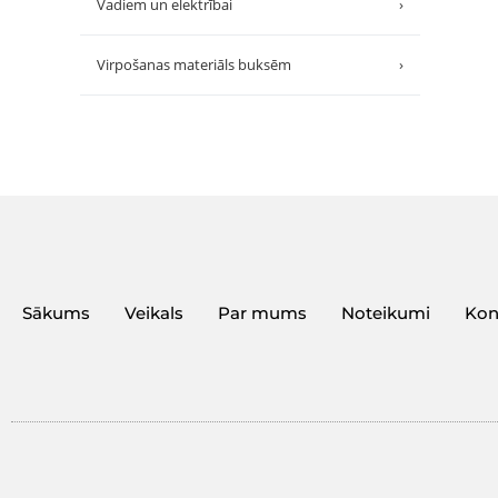
Vadiem un elektrībai
›
Virpošanas materiāls buksēm
›
Sākums
Veikals
Par mums
Noteikumi
Kon