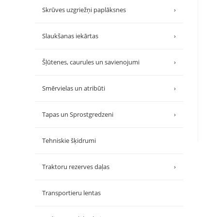
Skrūves uzgriežņi paplāksnes
›
Slaukšanas iekārtas
›
Šļūtenes, caurules un savienojumi
›
Smērvielas un atribūti
›
Tapas un Sprostgredzeni
›
Tehniskie šķidrumi
Traktoru rezerves daļas
›
Transportieru lentas