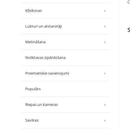
C
Ķīļsiksnas
›
Lukturi un atstarotāji
›
Metināšana
›
Noliktavas izpārdošana
Pneimatiskie savienojumi
›
Populārs
Riepas un kameras
›
Savilces
›