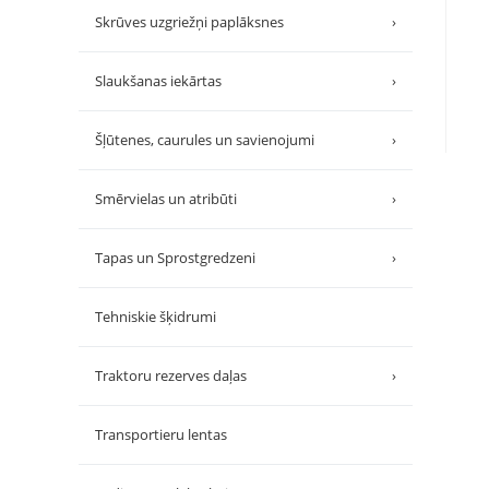
Skrūves uzgriežņi paplāksnes
›
Slaukšanas iekārtas
›
Šļūtenes, caurules un savienojumi
›
Smērvielas un atribūti
›
Tapas un Sprostgredzeni
›
Tehniskie šķidrumi
Traktoru rezerves daļas
›
Transportieru lentas