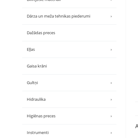
Dārza un meža tehnikas piederumi
›
Dažādas preces
Eļļas
›
Gaisa krāni
Gultņi
›
Hidraulika
›
Higiēnas preces
›
A
Instrumenti
›