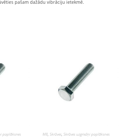
rūvēties pašam dažādu vibrāciju ietekmē.
ņi paplāksnes
M8
,
Skrūves
,
Skrūves uzgriežņi paplāksnes