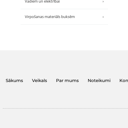
Vadiem un elektrībai
›
Virpošanas materiāls buksēm
›
Sākums
Veikals
Par mums
Noteikumi
Kon