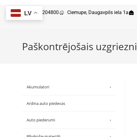
29204800
Ciemupe, Daugavpils iela 1a
LV
Paškontrējošais uzgriezni
Akumulatori
›
Ardina auto piedevas
Auto piederumi
›
Blīvējošie materiāli
›