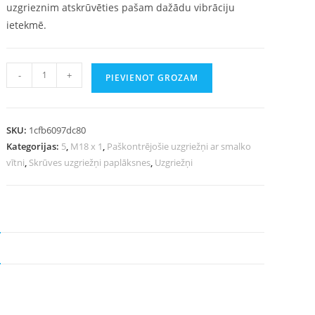
uzgrieznim atskrūvēties pašam dažādu vibrāciju
ietekmē.
-
+
PIEVIENOT GROZAM
SKU:
1cfb6097dc80
Kategorijas:
5
,
M18 x 1
,
Paškontrējošie uzgriežņi ar smalko
vītni
,
Skrūves uzgriežņi paplāksnes
,
Uzgriežņi