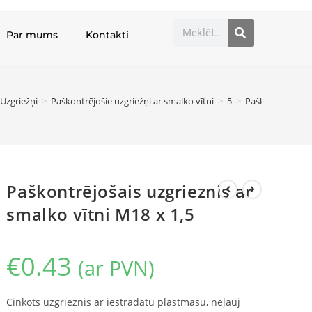
Par mums
Kontakti
Uzgriežņi
>
Paškontrējošie uzgriežņi ar smalko vītni
>
5
>
Paškontrējošais 
Paškontrējošais uzgrieznis ar
smalko vītni M18 x 1,5
€
0.43
(ar PVN)
Cinkots uzgrieznis ar iestrādātu plastmasu, neļauj