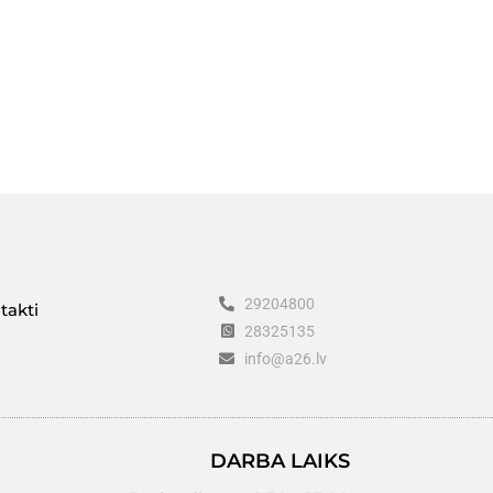
29204800
takti
28325135
info@a26.lv
DARBA LAIKS