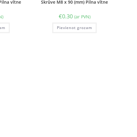
ilna vītne
Skrūve M8 x 90 (mm) Pilna vītne
€
0.30
N)
(ar PVN)
zam
Pievienot grozam