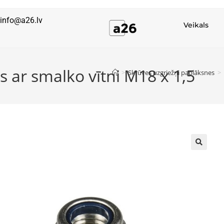
info@a26.lv
Veikals
s ar smalko vītni M18 x 1,5
>
Skrūves uzgriežņi paplāksnes
>
🔍