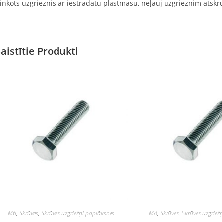
inkots uzgrieznis ar iestrādātu plastmasu, neļauj uzgrieznim atsk
Saistītie Produkti
M6
,
Skrūves
,
Skrūves uzgriežņi paplāksnes
M8
,
Skrūves
,
Skrūves uzgriež