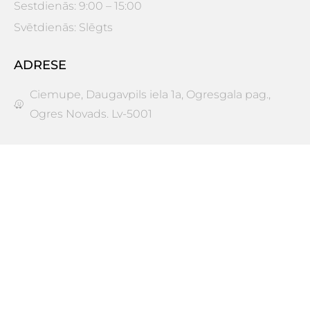
Sestdienās: 9:00 – 15:00
Svētdienās: Slēgts
ADRESE
Ciemupe, Daugavpils iela 1a, Ogresgala pag.,
Ogres Novads. Lv-5001