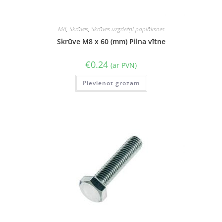
M8
,
Skrūves
,
Skrūves uzgriežņi paplāksnes
Skrūve M8 x 60 (mm) Pilna vītne
€
0.24
(ar PVN)
Pievienot grozam