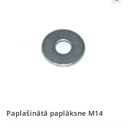
🔍
Paplašinātā paplāksne M14