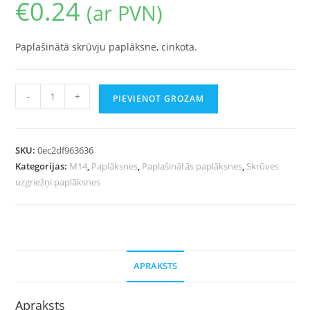
€
0.24
(ar PVN)
Paplašinātā skrūvju paplāksne, cinkota.
-
+
PIEVIENOT GROZAM
SKU:
0ec2df963636
Kategorijas:
M14
,
Paplāksnes
,
Paplašinātās paplāksnes
,
Skrūves
uzgriežņi paplāksnes
APRAKSTS
Apraksts