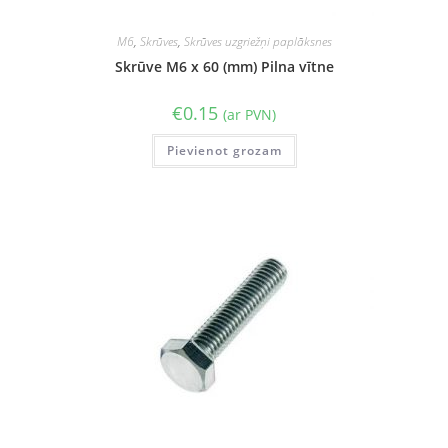
M6
,
Skrūves
,
Skrūves uzgriežņi paplāksnes
Skrūve M6 x 60 (mm) Pilna vītne
€
0.15
(ar PVN)
Pievienot grozam