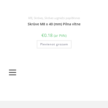
M8
,
Skrūves
,
Skrūves uzgriežņi paplāksnes
Skrūve M8 x 40 (mm) Pilna vītne
€
0.18
(ar PVN)
Pievienot grozam