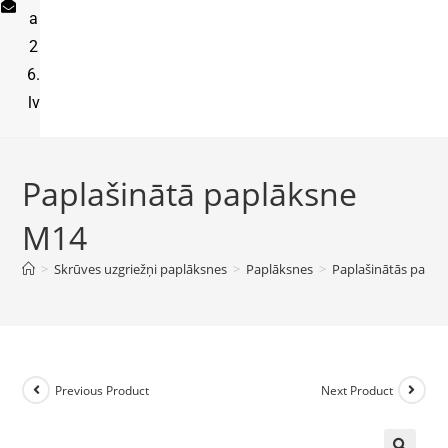
a
2
6.
lv
Paplašinātā paplāksne
M14
>
Skrūves uzgriežņi paplāksnes
>
Paplāksnes
>
Paplašinātās paplā
Previous Product
Next Product