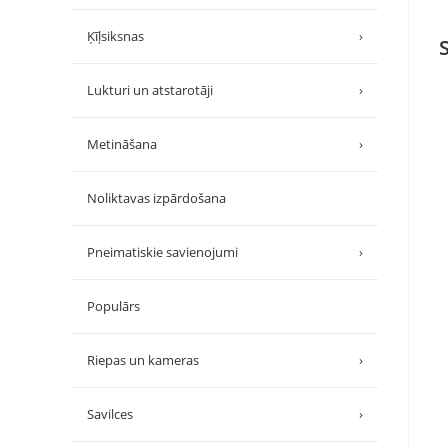
Ķīļsiksnas
›
Lukturi un atstarotāji
›
Metināšana
›
Noliktavas izpārdošana
Pneimatiskie savienojumi
›
Populārs
Riepas un kameras
›
Savilces
›