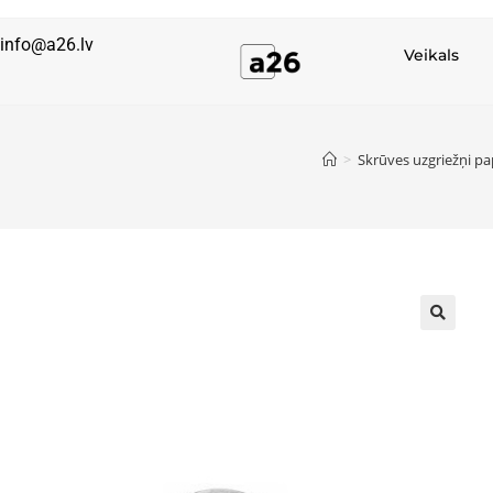
info@a26.lv
Veikals
>
Skrūves uzgriežņi p
🔍