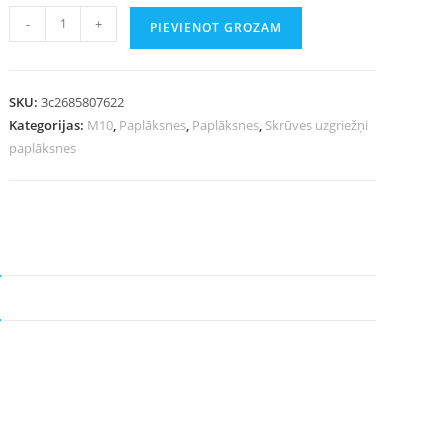
-
+
PIEVIENOT GROZAM
SKU:
3c2685807622
Kategorijas:
M10
,
Paplāksnes
,
Paplāksnes
,
Skrūves uzgriežņi
paplāksnes