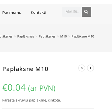
Par mums
Kontakti
aplāksnes
>
Paplāksnes
>
Paplāksnes
>
M10
>
Paplāksne M10
Paplāksne M10
€
0.04
(ar PVN)
Parastā skrūvju paplāksne, cinkota.