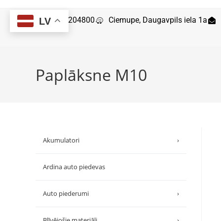
29204800
Ciemupe, Daugavpils iela 1a
LV
Paplāksne M10
Akumulatori
›
Ardina auto piedevas
Auto piederumi
›
Blīvējošie materiāli
›