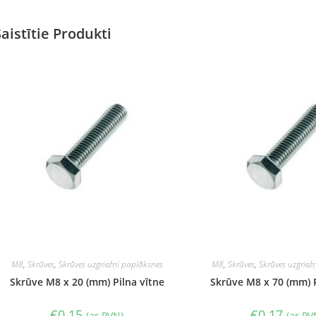
Saistītie Produkti
M8
,
Skrūves
,
Skrūves uzgriežņi paplāksnes
M8
,
Skrūves
,
Skrūves uzgriež
Skrūve M8 x 20 (mm) Pilna vītne
Skrūve M8 x 70 (mm) P
€
0.15
€
0.17
(ar PVN)
(ar PV