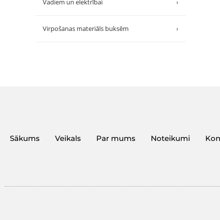
Vadiem un elektrībai
›
Virpošanas materiāls buksēm
›
Sākums
Veikals
Par mums
Noteikumi
Kon