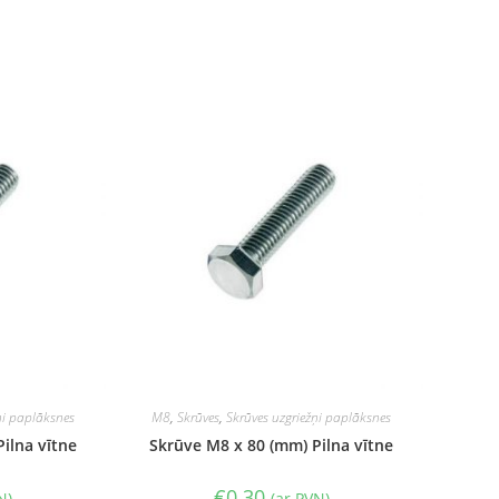
ņi paplāksnes
M8
,
Skrūves
,
Skrūves uzgriežņi paplāksnes
ilna vītne
Skrūve M8 x 80 (mm) Pilna vītne
€
0.30
N)
(ar PVN)