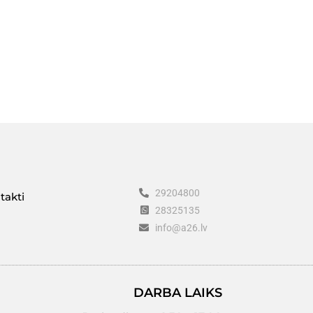
29204800
takti
28325135
info@a26.lv
DARBA LAIKS