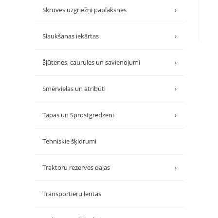
Skrūves uzgriežņi paplāksnes
›
Slaukšanas iekārtas
›
Šļūtenes, caurules un savienojumi
›
Smērvielas un atribūti
›
Tapas un Sprostgredzeni
›
Tehniskie šķidrumi
Traktoru rezerves daļas
›
Transportieru lentas