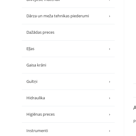
Dārza un meža tehnikas piederumi
›
Dažādas preces
Eļļas
›
Gaisa krāni
Gultņi
›
Hidraulika
›
A
Higiēnas preces
›
P
Instrumenti
›