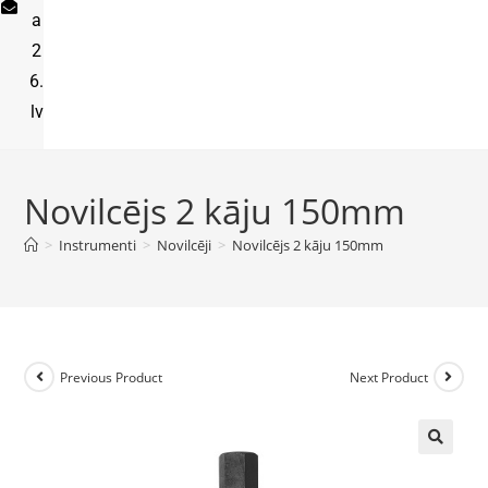
a
2
6.
lv
Novilcējs 2 kāju 150mm
>
Instrumenti
>
Novilcēji
>
Novilcējs 2 kāju 150mm
Previous Product
Next Product
🔍