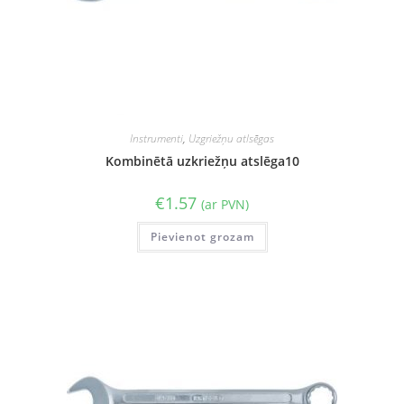
Instrumenti
,
Uzgriežņu atlsēgas
Kombinētā uzkriežņu atslēga10
€
1.57
(ar PVN)
Pievienot grozam