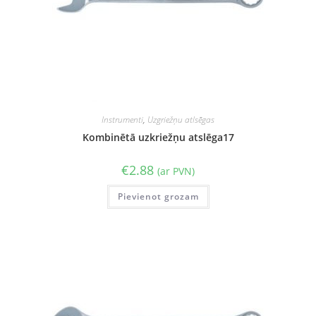
Instrumenti
,
Uzgriežņu atlsēgas
Kombinētā uzkriežņu atslēga17
€
2.88
(ar PVN)
Pievienot grozam