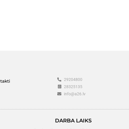
29204800
takti
28325135
info@a26.lv
DARBA LAIKS