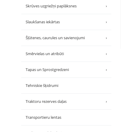
Skrūves uzgriežņi paplāksnes
›
Slaukšanas iekārtas
›
Šļūtenes, caurules un savienojumi
›
Smērvielas un atribūti
›
Tapas un Sprostgredzeni
›
Tehniskie šķidrumi
Traktoru rezerves daļas
›
Transportieru lentas