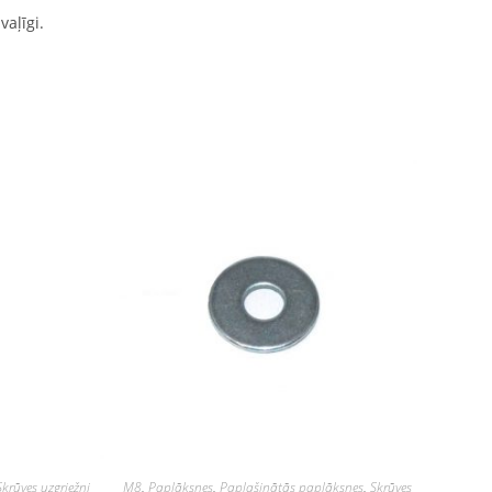
vaļīgi.
Skrūves uzgriežņi
M8
,
Paplāksnes
,
Paplašinātās paplāksnes
,
Skrūves