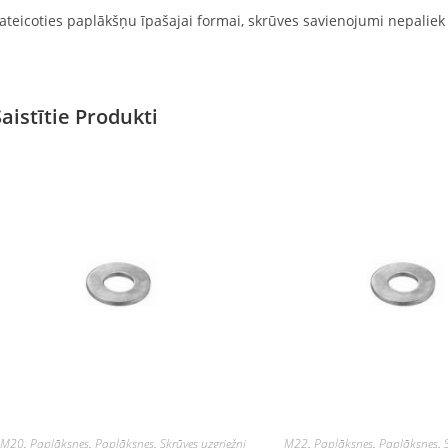
ateicoties paplākšņu īpašajai formai, skrūves savienojumi nepaliek 
Saistītie Produkti
M20
,
Paplāksnes
,
Paplāksnes
,
Skrūves uzgriežņi
M22
,
Paplāksnes
,
Paplāksnes
,