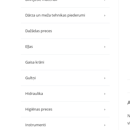
Dārza un meža tehnikas piederumi
›
Dažādas preces
Eļļas
›
Gaisa krāni
Gultņi
›
Hidraulika
›
A
Higiēnas preces
›
N
v
Instrumenti
›