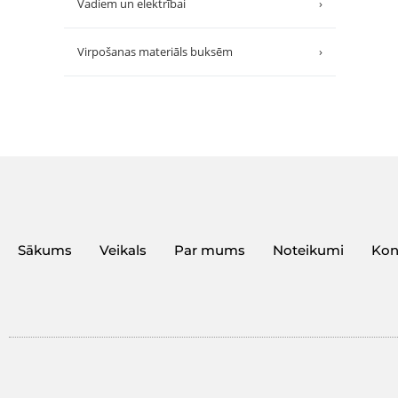
Vadiem un elektrībai
›
Virpošanas materiāls buksēm
›
Sākums
Veikals
Par mums
Noteikumi
Kon