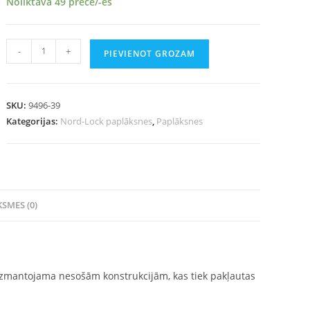
Noliktavā 49 prece/-es
-
+
PIEVIENOT GROZAM
SKU:
9496-39
Kategorijas:
Nord-Lock paplāksnes
,
Paplāksnes
SMES (0)
izmantojama nesošām konstrukcijām, kas tiek pakļautas