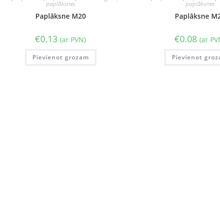
paplāksnes
paplāksnes
Paplāksne M20
Paplāksne M
€
0.13
€
0.08
(ar PVN)
(ar PV
Pievienot grozam
Pievienot gro