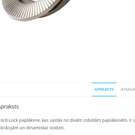
APRAKSTS
ATSAUK
praksts
ord-Lock paplāksne, kas sastāv no divām zobotām paplāksnēm, ir 
ibrācijām un dinamiskai slodzei.