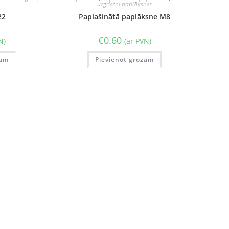
uzgriežņi paplāksnes
22
Paplašinātā paplāksne M8
€
0.60
N)
(ar PVN)
zam
Pievienot grozam