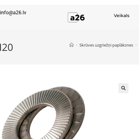
info@a26.lv
Veikals
M20
>
Skrūves uzgriežņi paplāksnes
>
🔍