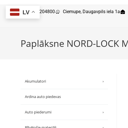
29204800
Ciemupe, Daugavpils iela 1a
LV
Paplāksne NORD-LOCK 
Akumulatori
›
Ardina auto piedevas
Auto piederumi
›
Blīvējošie materiāli
›