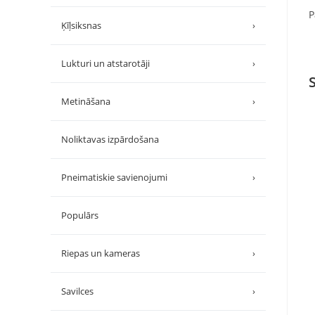
P
Ķīļsiksnas
›
Lukturi un atstarotāji
›
Metināšana
›
Noliktavas izpārdošana
Pneimatiskie savienojumi
›
Populārs
Riepas un kameras
›
Savilces
›