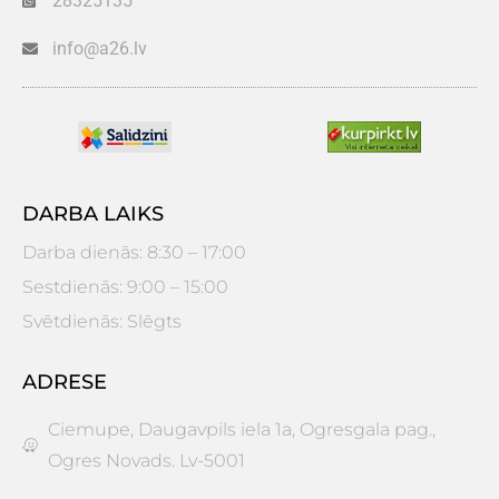
28325135
info@a26.lv
DARBA LAIKS
Darba dienās: 8:30 – 17:00
Sestdienās: 9:00 – 15:00
Svētdienās: Slēgts
ADRESE
Ciemupe, Daugavpils iela 1a, Ogresgala pag.,
Ogres Novads. Lv-5001