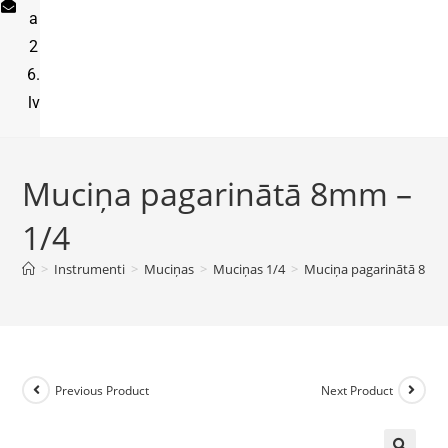
a
2
6.
lv
Muciņa pagarinātā 8mm –
1/4
>
Instrumenti
>
Muciņas
>
Muciņas 1/4
>
Muciņa pagarinātā 8mm
Previous Product
Next Product