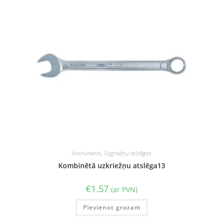
Instrumenti
,
Uzgriežņu atlsēgas
Kombinētā uzkriežņu atslēga13
€
1.57
(ar PVN)
Pievienot grozam