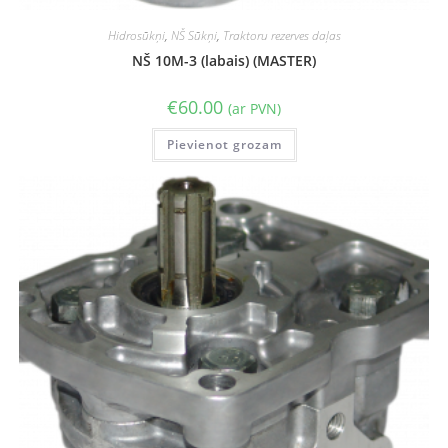
Hidrosūkņi
,
NŠ Sūkņi
,
Traktoru rezerves daļas
NŠ 10M-3 (labais) (MASTER)
€
60.00
(ar PVN)
Pievienot grozam