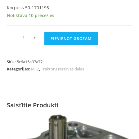
Korpuss 50-1701195
Noliktavā 10 prece/-es
-
+
PIEVIENOT GROZAM
SKU:
5c6a15a37a77
Kategorijas:
MTZ
,
Traktoru rezerves daļas
Saistītie Produkti