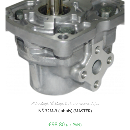
Hidrosūkņi
,
NŠ Sūkņi
,
Traktoru rezerves daļas
NŠ 32M-3 (labais) (MASTER)
€
98.80
(ar PVN)