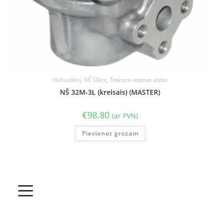
Hidrosūkņi
,
NŠ Sūkņi
,
Traktoru rezerves daļas
NŠ 32M-3L (kreisais) (MASTER)
€
98.80
(ar PVN)
Pievienot grozam