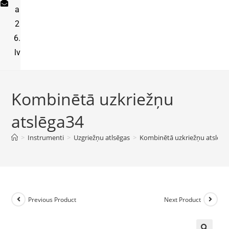
a
2
6.
lv
Kombinētā uzkriežņu
atslēga34
>
Instrumenti
>
Uzgriežņu atlsēgas
>
Kombinētā uzkriežņu atslēga
Previous Product
Next Product