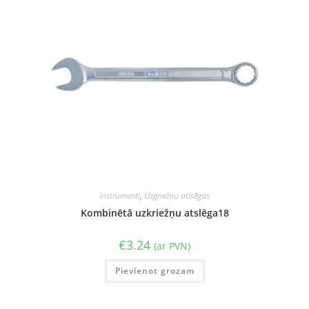
Instrumenti
,
Uzgriežņu atlsēgas
Kombinētā uzkriežņu atslēga18
€
3.24
(ar PVN)
Pievienot grozam