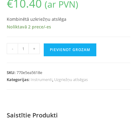
€
10.40
(ar PVN)
Kombinētā uzkriežņu atslēga
Noliktavā 2 prece/-es
-
+
PIEVIENOT GROZAM
SKU:
770e5ea5618e
Kategorijas:
Instrumenti
,
Uzgriežņu atlsēgas
Saistītie Produkti