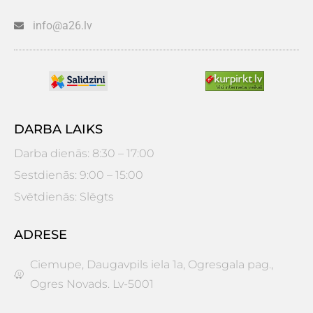
info@a26.lv
DARBA LAIKS
Darba dienās: 8:30 – 17:00
Sestdienās: 9:00 – 15:00
Svētdienās: Slēgts
ADRESE
Ciemupe, Daugavpils iela 1a, Ogresgala pag.,
Ogres Novads. Lv-5001