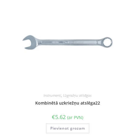
Instrumenti
,
Uzgriežņu atlsēgas
Kombinētā uzkriežņu atslēga22
€
5.62
(ar PVN)
Pievienot grozam