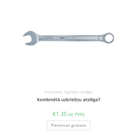
Instrumenti
,
Uzgriežņu atlsēgas
Kombinētā uzkriežņu atslēga7
€
1.35
(ar PVN)
Pievienot grozam