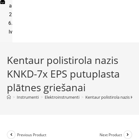
a
2
6.
lv
Kentaur polistirola nazis
KNKD-7x EPS putuplasta
plātnes griešanai
>
Instrumenti
>
Elektroinstrumenti
>
Kentaur polistirola nazis KN
Previous Product
Next Product