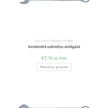
Instrumenti
,
Uzgriežņu atlsēgas
Kombinētā uzkriežņu atslēga24
€
7.16
(ar PVN)
Pievienot grozam