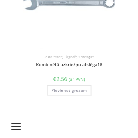
Instrumenti
,
Uzgriežņu atlsēgas
Kombinētā uzkriežņu atslēga16
€
2.56
(ar PVN)
Pievienot grozam