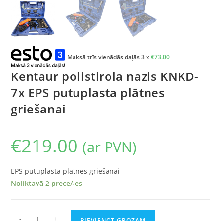
Maksā trīs vienādās daļās 3 x
€
73.00
Kentaur polistirola nazis KNKD-
7x EPS putuplasta plātnes
griešanai
€
219.00
(ar PVN)
EPS putuplasta plātnes griešanai
Noliktavā 2 prece/-es
-
+
PIEVIENOT GROZAM