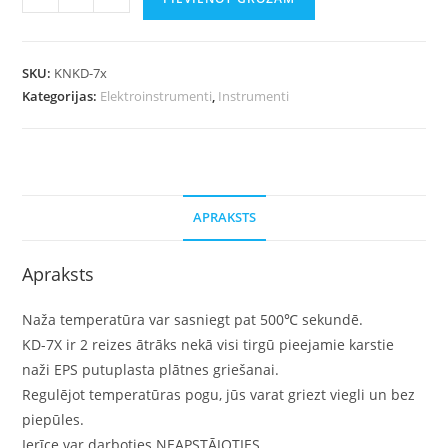
SKU:
KNKD-7x
Kategorijas:
Elektroinstrumenti
,
Instrumenti
APRAKSTS
Apraksts
Naža temperatūra var sasniegt pat 500℃ sekundē.
KD-7X ir 2 reizes ātrāks nekā visi tirgū pieejamie karstie
naži EPS putuplasta plātnes griešanai.
Regulējot temperatūras pogu, jūs varat griezt viegli un bez
piepūles.
Ierīce var darboties NEAPSTĀJOTIES.