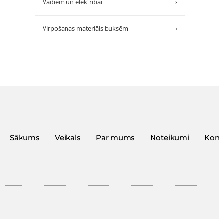
Vadiem un elektrībai
›
Virpošanas materiāls buksēm
›
Sākums
Veikals
Par mums
Noteikumi
Kon