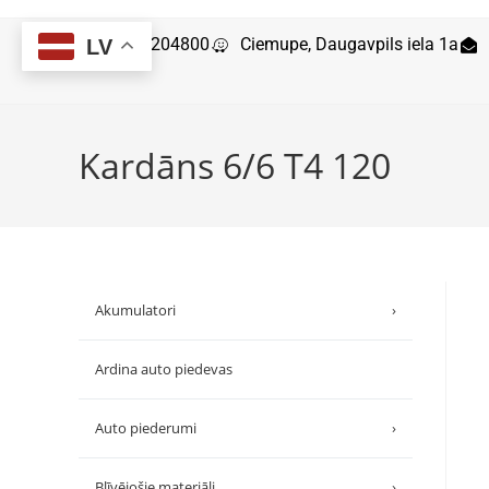
29204800
Ciemupe, Daugavpils iela 1a
LV
Kardāns 6/6 T4 120
Akumulatori
›
Ardina auto piedevas
Auto piederumi
›
Blīvējošie materiāli
›