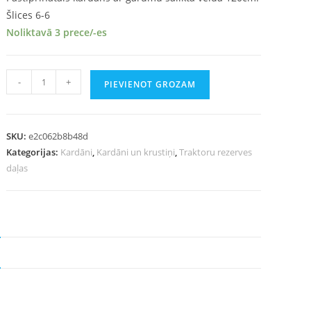
Šlices 6-6
Noliktavā 3 prece/-es
-
+
PIEVIENOT GROZAM
SKU:
e2c062b8b48d
Kategorijas:
Kardāni
,
Kardāni un krustiņi
,
Traktoru rezerves
daļas