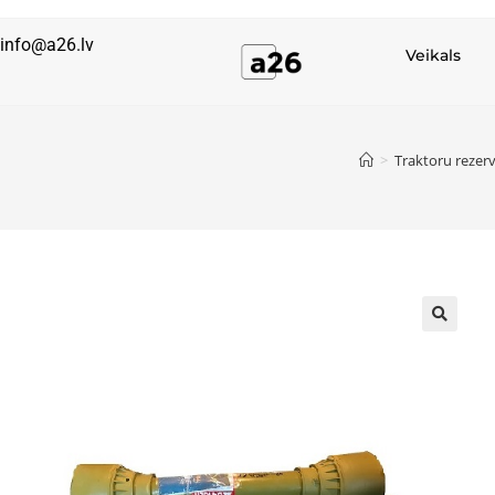
info@a26.lv
Veikals
>
Traktoru rezerv
🔍