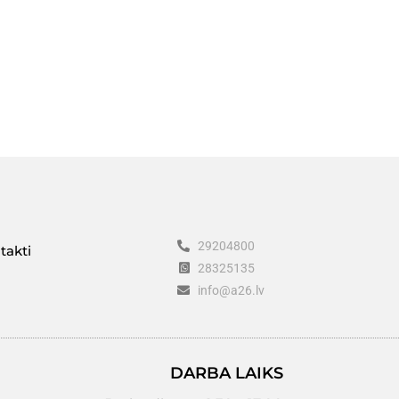
29204800
takti
28325135
info@a26.lv
DARBA LAIKS