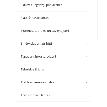
Skrūves uzgriežņi paplāksnes
›
Slaukšanas iekārtas
›
Šļūtenes, caurules un savienojumi
›
Smērvielas un atribūti
›
Tapas un Sprostgredzeni
›
Tehniskie šķidrumi
Traktoru rezerves daļas
›
Transportieru lentas