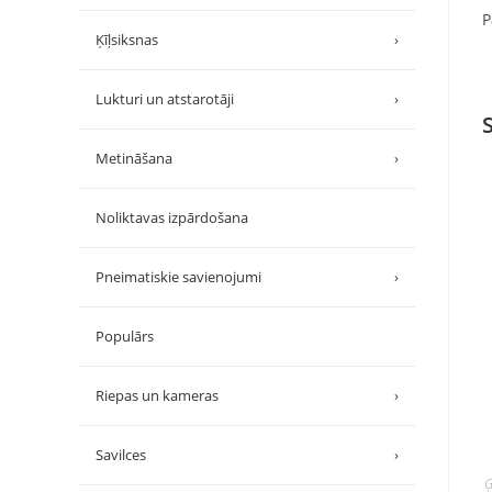
P
Ķīļsiksnas
›
Lukturi un atstarotāji
›
Metināšana
›
Noliktavas izpārdošana
Pneimatiskie savienojumi
›
Populārs
Riepas un kameras
›
Savilces
›
Ģ