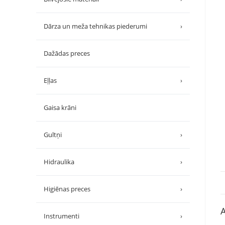
Dārza un meža tehnikas piederumi
›
Dažādas preces
Eļļas
›
Gaisa krāni
Gultņi
›
Hidraulika
›
Higiēnas preces
›
A
Instrumenti
›