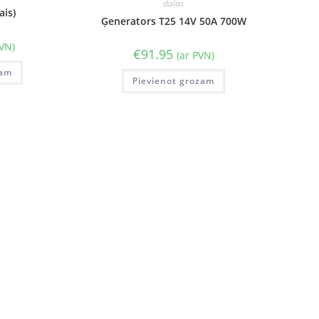
daļas
ais)
Ģenerators T25 14V 50A 700W
PVN)
€
91.95
(ar PVN)
zam
Pievienot grozam