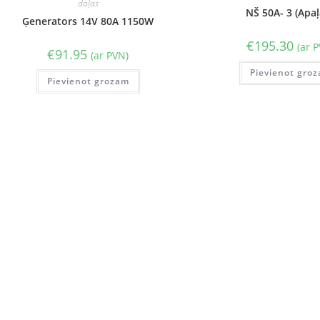
daļas
NŠ 50A- 3 (Apaļ
Ģenerators 14V 80A 1150W
€
195.30
(ar 
€
91.95
(ar PVN)
Pievienot gro
Pievienot grozam