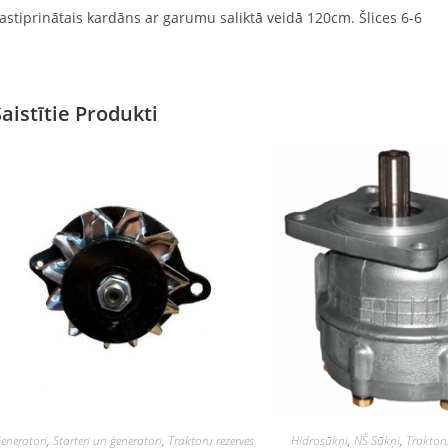
astiprinātais kardāns ar garumu saliktā veidā 120cm. Šlices 6-6
Saistītie Produkti
eneratori
,
Starteri un ģeneratori
,
Traktoru rezerves
Hidrosūkņi
,
NŠ Sūkņi
,
Traktoru