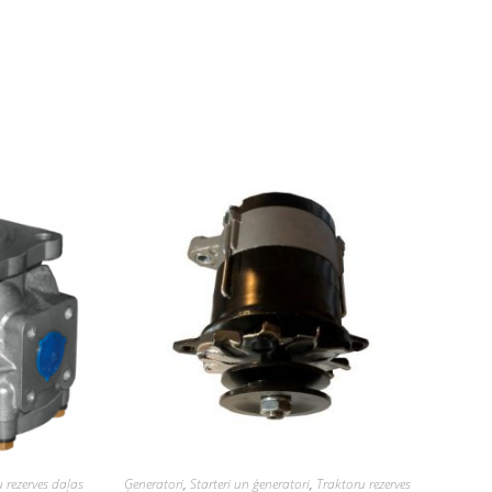
 rezerves daļas
Ģeneratori
,
Starteri un ģeneratori
,
Traktoru rezerves