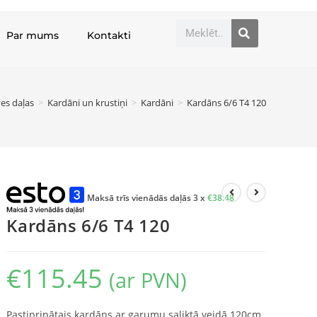
Par mums
Kontakti
es daļas
>
Kardāni un krustiņi
>
Kardāni
>
Kardāns 6/6 T4 120
Maksā trīs vienādās daļās 3 x
€
38.48
Kardāns 6/6 T4 120
€
115.45
(ar PVN)
Pastiprinātais kardāns ar garumu saliktā veidā 120cm.