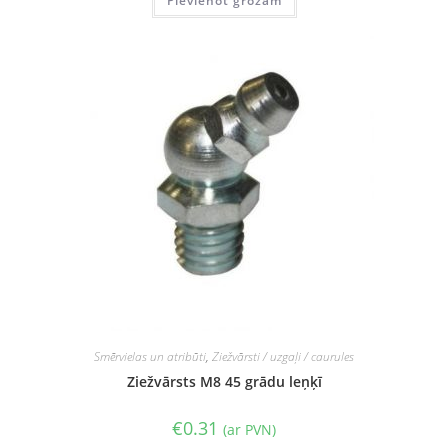
Pievienot grozam
Smērvielas un atribūti
,
Ziežvārsti / uzgaļi / caurules
Ziežvārsts M8 45 grādu leņķī
€
0.31
(ar PVN)