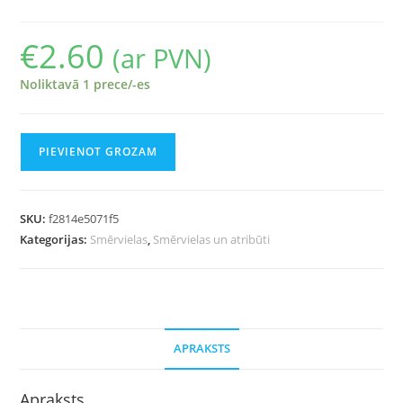
€
2.60
(ar PVN)
Noliktavā 1 prece/-es
PIEVIENOT GROZAM
SKU:
f2814e5071f5
Kategorijas:
Smērvielas
,
Smērvielas un atribūti
APRAKSTS
Apraksts