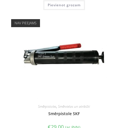
Pievienot grozam
NAV PIEEJAMS
Smērpistoles
,
Smērvielas un atribūti
Smērpistole SKF
€
29.00
(ar PVN)