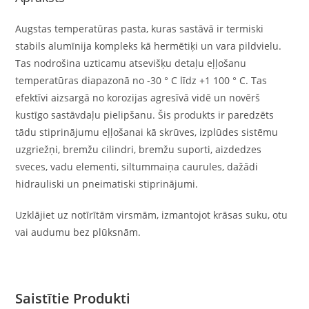
Augstas temperatūras pasta, kuras sastāvā ir termiski
stabils alumīnija kompleks kā hermētiķi un vara pildvielu.
Tas nodrošina uzticamu atsevišķu detaļu eļļošanu
temperatūras diapazonā no -30 ° C līdz +1 100 ° C. Tas
efektīvi aizsargā no korozijas agresīvā vidē un novērš
kustīgo sastāvdaļu pielipšanu. Šis produkts ir paredzēts
tādu stiprinājumu eļļošanai kā skrūves, izplūdes sistēmu
uzgriežņi, bremžu cilindri, bremžu suporti, aizdedzes
sveces, vadu elementi, siltummaiņa caurules, dažādi
hidrauliski un pneimatiski stiprinājumi.
Uzklājiet uz notīrītām virsmām, izmantojot krāsas suku, otu
vai audumu bez plūksnām.
Saistītie Produkti