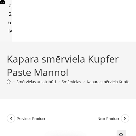
a
2
6.
lv
Kapara smērviela Kupfer
Paste Mannol
>
Smērvielas un atribūti
>
Smērvielas
>
Kapara smērviela Kupfer P
Previous Product
Next Product