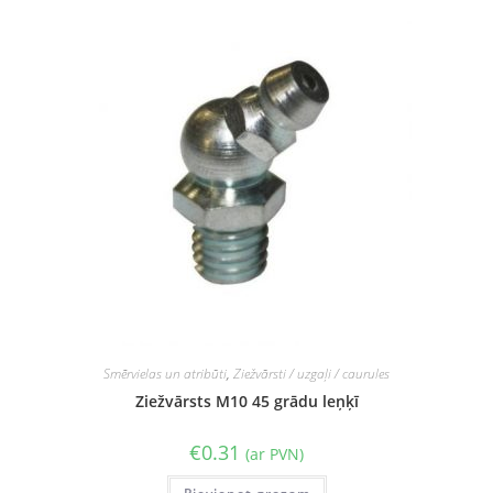
Smērvielas un atribūti
,
Ziežvārsti / uzgaļi / caurules
Ziežvārsts M10 45 grādu leņķī
€
0.31
(ar PVN)