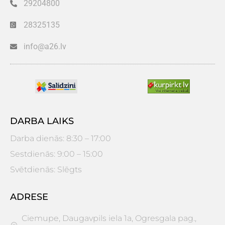
29204800
28325135
info@a26.lv
DARBA LAIKS
Darba dienās: 8:30 – 17:00
Sestdienās: 9:00 – 15:00
Svētdienās: Slēgts
ADRESE
Ciemupe, Daugavpils iela 1a, Ogresgala pag.,