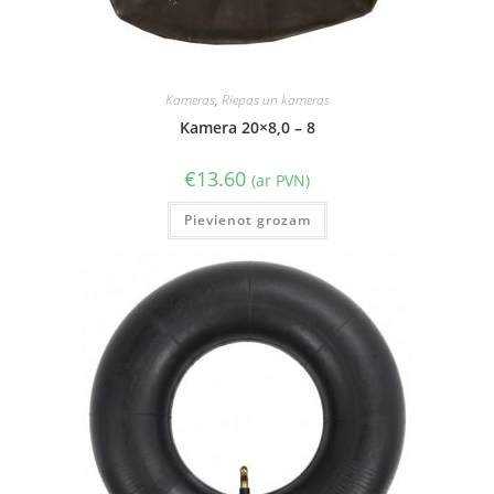
Kameras
,
Riepas un kameras
Kamera 20×8,0 – 8
€
13.60
(ar PVN)
Pievienot grozam