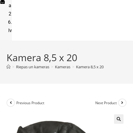
a
2
6.
lv
Kamera 8,5 x 20
>
Riepas un kameras
>
Kameras
>
Kamera 8,5 x 20
Previous Product
Next Product
🔍