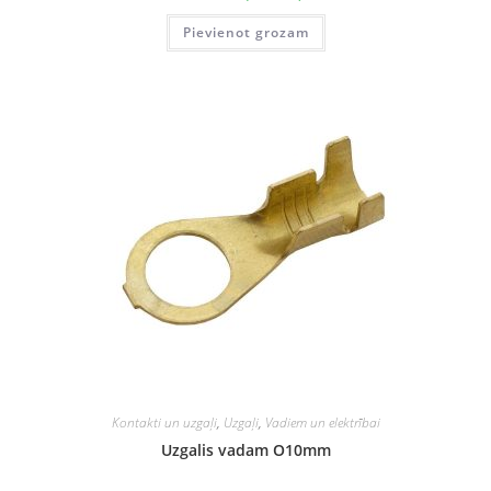
Pievienot grozam
Kontakti un uzgaļi
,
Uzgaļi
,
Vadiem un elektrībai
Uzgalis vadam O10mm