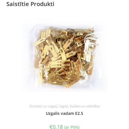
Saistītie Produkti
Kontakti un uzgaļi
,
Uzgaļi
,
Vadiem un elektrībai
Uzgalis vadam E2.5
€
0.18
(ar PVN)