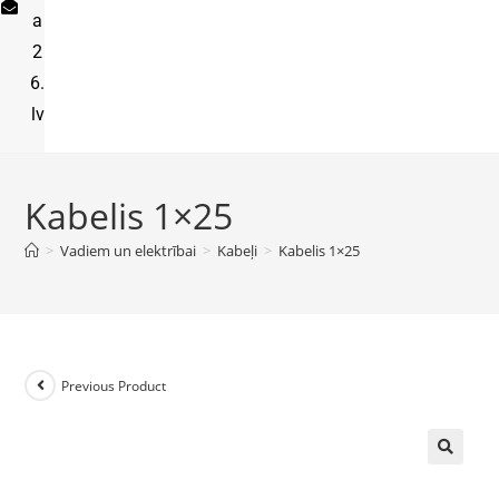
a
2
6.
lv
Kabelis 1×25
>
Vadiem un elektrībai
>
Kabeļi
>
Kabelis 1×25
Previous Product
🔍