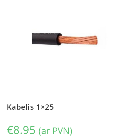
Kabelis 1×25
€
8.95
(ar PVN)