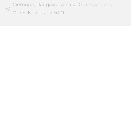
Ciemupe, Daugavpils iela 1a, Ogresgala pag.,
Ogres Novads. Lv-5001