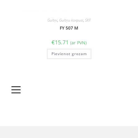
Gultņi
,
Gultņu korpusi
,
SKF
FY 507 M
€
15.71
(ar PVN)
Pievienot grozam