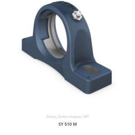
Gultņi
,
Gultņu korpusi
,
SKF
SY 510 M