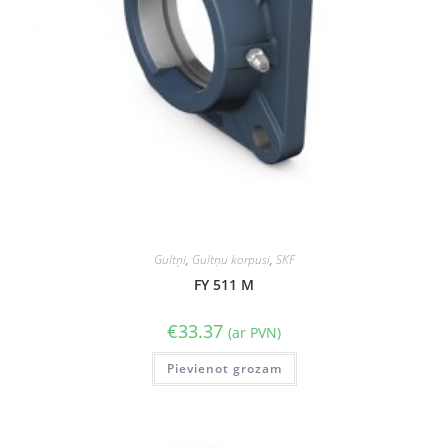
Gultņi
,
Gultņu korpusi
,
SKF
FY 511 M
€
33.37
(ar PVN)
Pievienot grozam