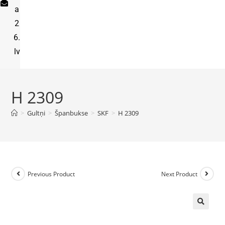
a
2
6.
lv
H 2309
>
Gultņi
>
Španbukse
>
SKF
>
H 2309
Previous Product
Next Product
🔍