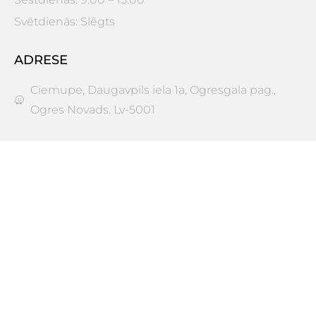
Svētdienās: Slēgts
ADRESE
Ciemupe, Daugavpils iela 1a, Ogresgala pag.,
Ogres Novads. Lv-5001