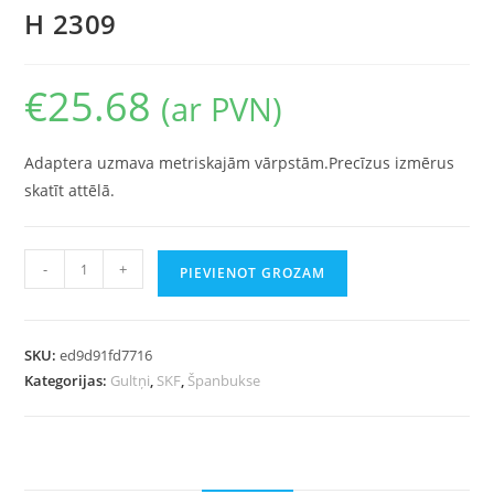
H 2309
€
25.68
(ar PVN)
Adaptera uzmava metriskajām vārpstām.Precīzus izmērus
skatīt attēlā.
-
+
PIEVIENOT GROZAM
SKU:
ed9d91fd7716
Kategorijas:
Gultņi
,
SKF
,
Španbukse