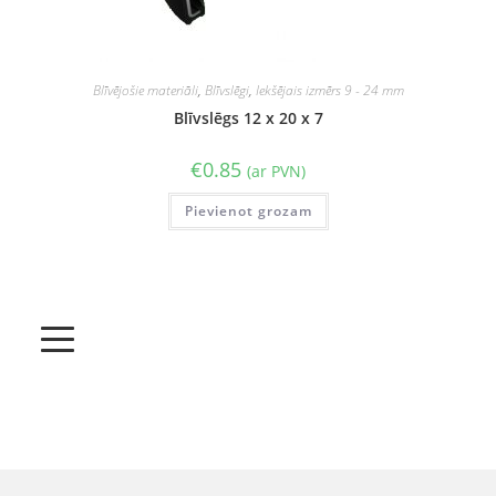
Blīvējošie materiāli
,
Blīvslēgi
,
Iekšējais izmērs 9 - 24 mm
Blīvslēgs 12 x 20 x 7
€
0.85
(ar PVN)
Pievienot grozam