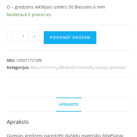
O – gredzens Iekšējais izmērs 50 Biezums 6 mm
Noliktavā 5 prece/-es
-
+
PIEVIENOT GROZAM
SKU:
535971727df8
Kategorijas:
Biezums 6 mm
,
Blīvējošie materiāli
,
Gumijas gredzeni
APRAKSTS
Apraksts
Gumijas gredzeni paredzēti dažādu materiālu blīvēšanai.