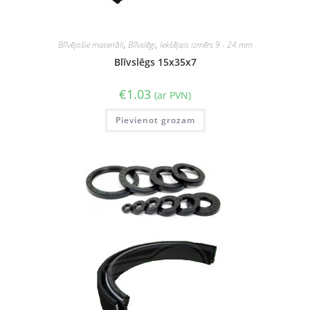
Blīvējošie materiāli
,
Blīvslēgi
,
Iekšējais izmērs 9 - 24 mm
Blīvslēgs 15x35x7
€
1.03
(ar PVN)
Pievienot grozam