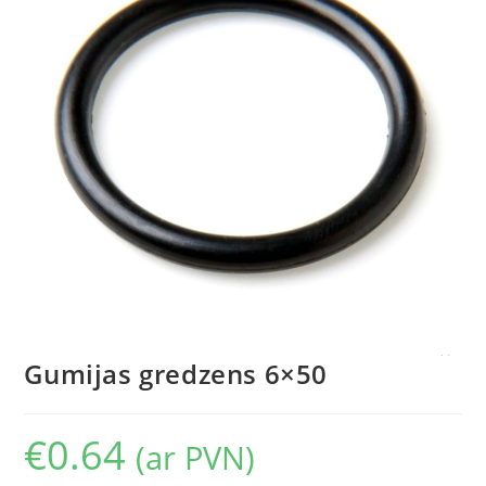
Gumijas gredzens 6×50
€
0.64
(ar PVN)