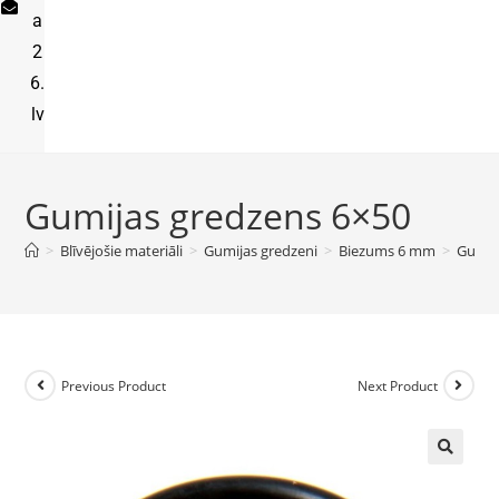
a
2
6.
lv
Gumijas gredzens 6×50
>
Blīvējošie materiāli
>
Gumijas gredzeni
>
Biezums 6 mm
>
Gumij
Previous Product
Next Product
🔍