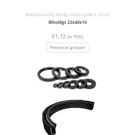
Blīvējošie materiāli
,
Blīvslēgi
,
Iekšējais izmērs 9 - 24 mm
Blīvslēgs 22x40x10
€
1.12
(ar PVN)
Pievienot grozam