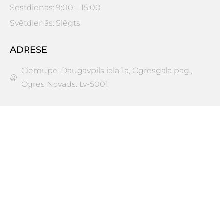
Sestdienās: 9:00 – 15:00
Svētdienās: Slēgts
ADRESE
Ciemupe, Daugavpils iela 1a, Ogresgala pag.,
Ogres Novads. Lv-5001