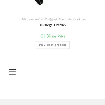
Blīvējošie materiāli
,
Blīvslēgi
,
Iekšējais izmērs 9 - 24 mm
Blīvslēgs 17x28x7
€
1.30
(ar PVN)
Pievienot grozam