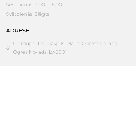
Sestdienās: 9:00 – 15:00
Svētdienās: Slēgts
ADRESE
Ciemupe, Daugavpils iela 1a, Ogresgala pag.,
Ogres Novads. Lv-5001