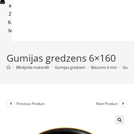
a
2
6.
lv
Gumijas gredzens 6×160
>
Blīvējošie materiāli
>
Gumijas gredzeni
>
Biezums 6 mm
>
Gumij
Previous Product
Next Product
🔍