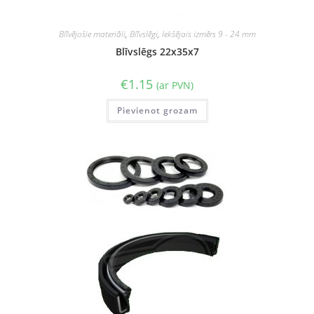
Blīvējošie materiāli
,
Blīvslēgi
,
Iekšējais izmērs 9 - 24 mm
Blīvslēgs 22x35x7
€
1.15
(ar PVN)
Pievienot grozam