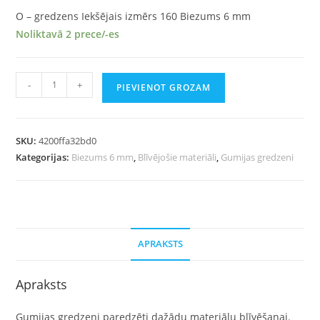
O – gredzens Iekšējais izmērs 160 Biezums 6 mm
Noliktavā 2 prece/-es
-
+
PIEVIENOT GROZAM
SKU:
4200ffa32bd0
Kategorijas:
Biezums 6 mm
,
Blīvējošie materiāli
,
Gumijas gredzeni
APRAKSTS
Apraksts
Gumijas gredzeni paredzēti dažādu materiālu blīvēšanai.