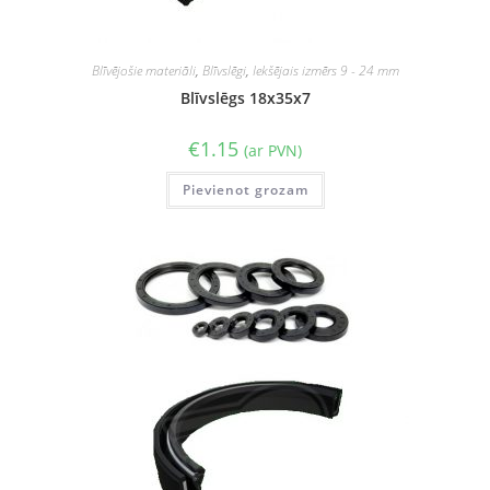
Blīvējošie materiāli
,
Blīvslēgi
,
Iekšējais izmērs 9 - 24 mm
Blīvslēgs 18x35x7
€
1.15
(ar PVN)
Pievienot grozam