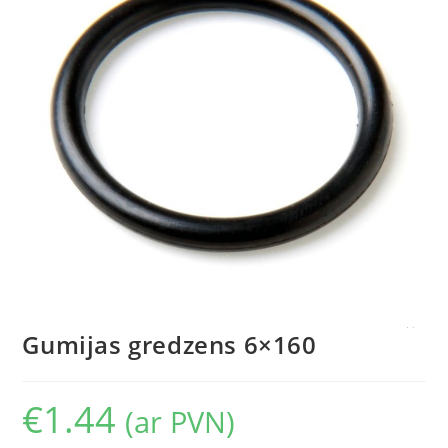
Gumijas gredzens 6×160
€
1.44
(ar PVN)